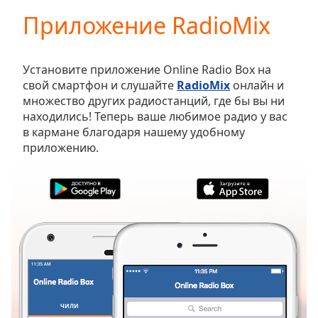
loading.
Приложение RadioMix
Play
Video
Play
Skip
Установите приложение Online Radio Box на
Backward
свой смартфон и слушайте
RadioMix
онлайн и
Skip
множество других радиостанций, где бы вы ни
Forward
находились! Теперь ваше любимое радио у вас
Mute
в кармане благодаря нашему удобному
Current
приложению.
Time
0:00
/
Duration
-:-
Loaded
:
0.00%
Stream
Type
LIVE
Seek to
live,
currently
behind
live
LIVE
ЧИЛИ
ИЗБРАННОЕ