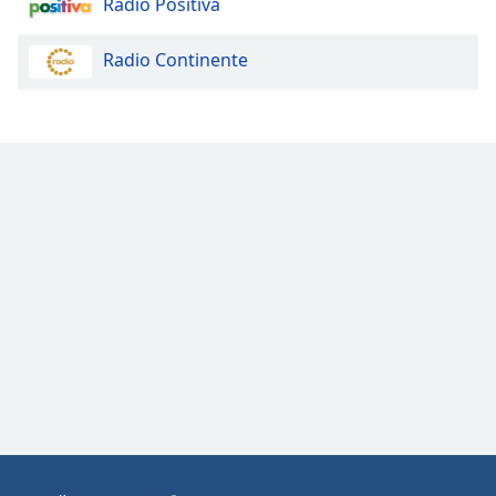
Radio Positiva
Opacity
Radio Continente
Caption
Area
Background
Color
Opacity
Font
Size
Text
Edge
Style