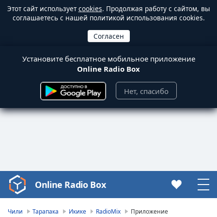
Этот сайт использует
cookies
. Продолжая работу с сайтом, вы
соглашаетесь с нашей политикой использования cookies.
Установите бесплатное мобильное приложение
Online Radio Box
Нет, спасибо
Online Radio Box
Video
Player
is
Чили
Тарапака
Икике
RadioMix
Приложение