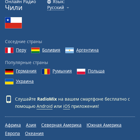
Онлайн Радио
Язык:
Font
Чили
Русский
Family
Reset
Done
Соседние страны
Close
Modal
Перу
Боливия
Аргентина
Dialog
End
Популярные страны
of
Германия
Румыния
Польша
dialog
window.
Украина
Слушайте
RadioMix
на вашем смартфоне бесплатно с
помощью
Android
или
iOS
приложения!
Африка
Азия
Северная Америка
Южная Америка
Европа
Океания