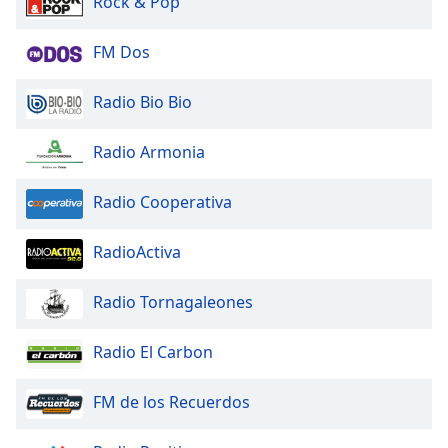
Rock & Pop
of
dialog
window.
FM Dos
Escape
will
Radio Bio Bio
cancel
and
Radio Armonia
close
the
Radio Cooperativa
window.
Text
RadioActiva
Color
Radio Tornagaleones
Opacity
Radio El Carbon
Text
FM de los Recuerdos
Background
Color