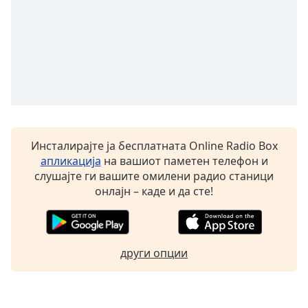
Font
Family
Reset
Done
Close
Modal
Dialog
Инсталирајте ја бесплатната Online Radio Box
End
апликација
на вашиот паметен телефон и
of
слушајте ги вашите омилени радио станици
dialog
онлајн – каде и да сте!
window.
други опции