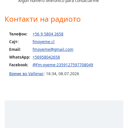
Color
Algún número telefónico para contactarme
Контакти на радиото
Opacity
Caption
Телефон:
+56 9 5804 2658
Area
Сајт:
fmoyeme.cl
Background
Email:
fmoyeme@gmail.com
Color
WhatsApp:
+56958042658
Facebook:
@Fm-oyeme-2359127597708049
Opacity
Време во Vallenar
:
16:34
,
08.07.2026
Font
Size
Text
Edge
Style