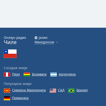
Онлајн радио
Јазик:
Чиле
Македонски
Соседни земји
Перу
Боливија
Аргентина
Популарни земји
Северна Македонија
САД
Бразил
Германија