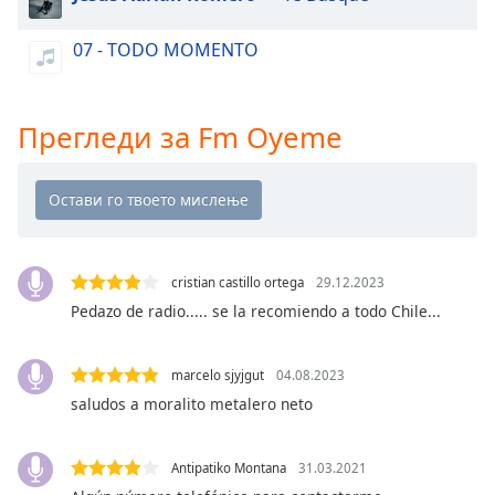
Beginning
of
07 - TODO MOMENTO
dialog
window.
Escape
will
Прегледи за Fm Oyeme
cancel
and
close
the
window.
cristian castillo ortega
29.12.2023
Text
Pedazo de radio..... se la recomiendo a todo Chile...
Color
marcelo sjyjgut
04.08.2023
Opacity
saludos a moralito metalero neto
Text
Antipatiko Montana
31.03.2021
Background