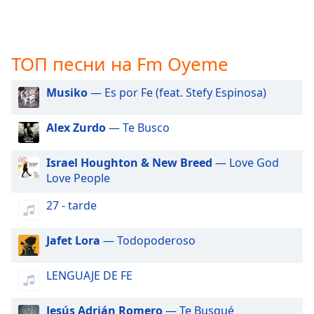
opens
subtitles
settings
dialog
ТОП песни на Fm Oyeme
subtitles
off
,
Musiko
— Es por Fe (feat. Stefy Espinosa)
selected
Alex Zurdo
— Te Busco
Audio
Track
Israel Houghton & New Breed
— Love God
Picture-
Love People
in-
Picture
27 - tarde
Fullscreen
This
is
Jafet Lora
— Todopoderoso
a
modal
LENGUAJE DE FE
window.
Jesús Adrián Romero
— Te Busqué