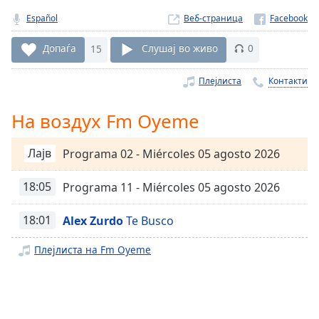
Remaining
Español
Веб-страница
Time
-
-:-
Допаѓа
15
Слушај во живо
0
1x
Плејлиста
Контакти
Playback
Rate
На воздух Fm Oyeme
Chapters
Лајв
Programa 02 - Miércoles 05 agosto 2026
Chapters
18:05
Programa 11 - Miércoles 05 agosto 2026
Descriptions
descriptions
18:01
Alex Zurdo
Te Busco
off
,
selected
Плејлиста на Fm Oyeme
Subtitles
subtitles
settings
,