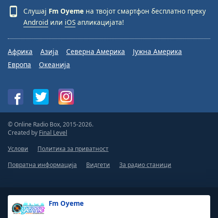
Слушај
Fm Oyeme
на твојот смартфон бесплатно преку
Android
или
iOS
апликацијата!
Африка
Азија
Северна Америка
Јужна Америка
Европа
Океанија
© Online Radio Box, 2015-2026.
Created by
Final Level
Услови
Политика за приватност
Повратна информација
Видгети
За радио станици
Fm Oyeme