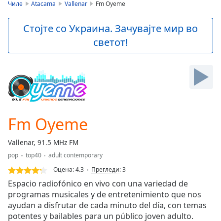
is
Чиле
Atacama
Vallenar
Fm Oyeme
loading.
Play
Стојте со Украина. Зачувајте мир во
Video
светот!
Play
Skip
Backward
Skip
Forward
Mute
Current
Time
0:00
Fm Oyeme
/
Duration
-:-
Vallenar, 91.5 MHz FM
Loaded
:
pop
top40
adult contemporary
0.00%
Stream
Оцена:
4.3
Прегледи
:
3
Type
LIVE
Espacio radiofónico en vivo con una variedad de
Seek to
programas musicales y de entretenimiento que nos
live,
ayudan a disfrutar de cada minuto del día, con temas
currently
behind
potentes y bailables para un público joven adulto.
live
LIVE