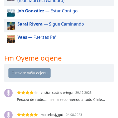
(feat. Marcela Gandara)
of
dialog
Job González
— Estar Contigo
window.
Escape
Sarai Rivera
— Sigue Caminando
will
cancel
and
Vaes
— Fuerzas Pa'
close
the
window.
Fm Oyeme ocjene
Text
Color
Opacity
cristian castillo ortega
29.12.2023
Pedazo de radio..... se la recomiendo a todo Chile...
Text
Background
Color
marcelo sjyjgut
04.08.2023