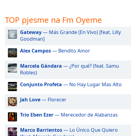
opens
subtitles
settings
TOP pjesme na Fm Oyeme
dialog
subtitles
Gateway
— Más Grande (En Vivo) [feat. Lilly
off
,
Goodman]
selected
Alex Campos
— Bendito Amor
Audio
Track
Marcela Gándara
— ¿Por qué? (feat. Samu
Picture-
Robles)
in-
Picture
Conjunto Profeta
— No Hay Lugar Mas Alto
Fullscreen
This
is
Jah Love
— Florecer
a
modal
Trio Eben Ezer
— Merecedor de Alabanzas
window.
Marco Barrientos
— Lo Único Que Quiero
Beginning