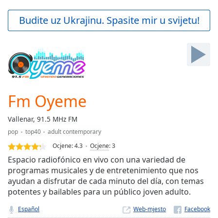
loading.
Play
Budite uz Ukrajinu. Spasite mir u svijetu!
Video
Play
Skip
Backward
Skip
Forward
Mute
Current
Fm Oyeme
Time
0:00
/
Vallenar, 91.5 MHz FM
Duration
-:-
pop
top40
adult contemporary
Loaded
:
0.00%
Ocjene:
4.3
Ocjene
:
3
Stream
Espacio radiofónico en vivo con una variedad de
Type
LIVE
programas musicales y de entretenimiento que nos
ayudan a disfrutar de cada minuto del día, con temas
Seek to
live,
potentes y bailables para un público joven adulto.
currently
behind
Español
Web-mjesto
live
LIVE