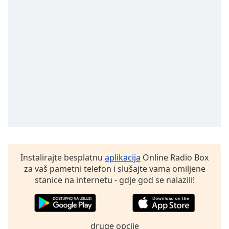
Font
Family
Reset
Done
Close
Modal
Dialog
End
of
dialog
window.
Instalirajte besplatnu
aplikacija
Online Radio Box
za vaš pametni telefon i slušajte vama omiljene
stanice na internetu - gdje god se nalazili!
druge opcije