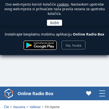
Ovo web-mjesto koristi kolačiće
cookies
. Nastavkom upotrebe
ovog web-mjesta vi prihvaćate naša pravila vezana za upotrebu
kolačića.
Instalirajte besplatnu mobilnu aplikaciju
Online Radio Box
Ne, hvala
Online Radio Box
Video
Player
is
Čile
Atacama
Vallenar
Fm Oyeme