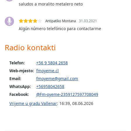
saludos a moralito metalero neto
Opacity
Antipatiko Montana
31.03.2021
Algún número telefónico para contactarme
Caption
Area
Background
Radio kontakti
Color
Telefon:
+56 9 5804 2658
Opacity
Web-mjesto:
fmoyeme.cl
Email:
fmoyeme@gmail.com
Font
WhatsApp:
+56958042658
Size
Facebook:
@Fm-oyeme-2359127597708049
Vrijeme u gradu Vallenar
:
16:39
,
08.06.2026
Text
Edge
Style