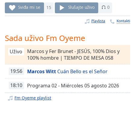
Remaining
Time
-
Sviđa mi se
15
Slušajte uživo
0
-:-
Playlista
Kontakti
1x
Playback
Sada uživo Fm Oyeme
Rate
Marcos y Fer Brunet - JESÚS, 100% Dios y
Uživo
Chapters
100% hombre | TIEMPO DE MESA 058
Chapters
19:56
Marcos Witt
Cuán Bello es el Señor
Descriptions
descriptions
18:10
Programa 02 - Miércoles 05 agosto 2026
off
,
Fm Oyeme playlist
selected
Subtitles
subtitles
settings
,