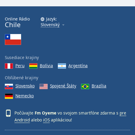
Online Rádio
Jazyk:
Chile
Slovenský
Susediace krajiny
Peru
Bolívia
Argentína
Obľúbené krajiny
Slovensko
Spojené Štáty
Brazília
Nemecko
Počúvajte
Fm Oyeme
vo svojom smartfóne zdarma s
pre
Android
alebo
iOS
aplikáciou!