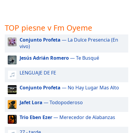
opens
subtitles
settings
dialog
TOP piesne v Fm Oyeme
subtitles
off
,
selected
Conjunto Profeta
— La Dulce Presencia (En
vivo)
Audio
Track
Jesús Adrián Romero
— Te Busqué
Picture-
in-
LENGUAJE DE FE
Picture
Fullscreen
Conjunto Profeta
— No Hay Lugar Mas Alto
This
is
a
Jafet Lora
— Todopoderoso
modal
window.
Trio Eben Ezer
— Merecedor de Alabanzas
Beginning
27 - tarde