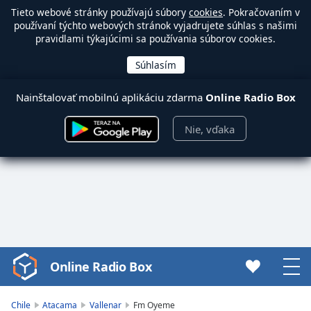
Tieto webové stránky používajú súbory
cookies
. Pokračovaním v
používaní týchto webových stránok vyjadrujete súhlas s našimi
pravidlami týkajúcimi sa používania súborov cookies.
Nainštalovať mobilnú aplikáciu zdarma
Online Radio Box
Nie, vďaka
Online Radio Box
Video
Player
is
Chile
Atacama
Vallenar
Fm Oyeme