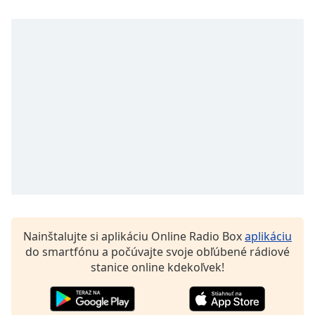
Font
Family
Reset
Done
Close
Modal
Dialog
End
of
dialog
window.
Nainštalujte si aplikáciu Online Radio Box
aplikáciu
do smartfónu a počúvajte svoje obľúbené rádiové
stanice online kdekoľvek!