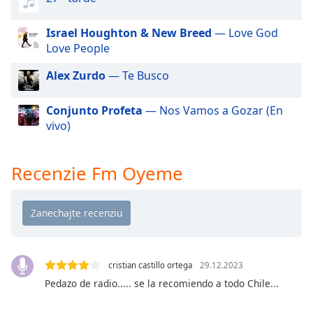
of
dialog
Israel Houghton & New Breed
— Love God
window.
Love People
Escape
will
Alex Zurdo
— Te Busco
cancel
and
Conjunto Profeta
— Nos Vamos a Gozar (En
close
vivo)
the
window.
Recenzie Fm Oyeme
Text
Color
Opacity
cristian castillo ortega
29.12.2023
Text
Pedazo de radio..... se la recomiendo a todo Chile...
Background
Color