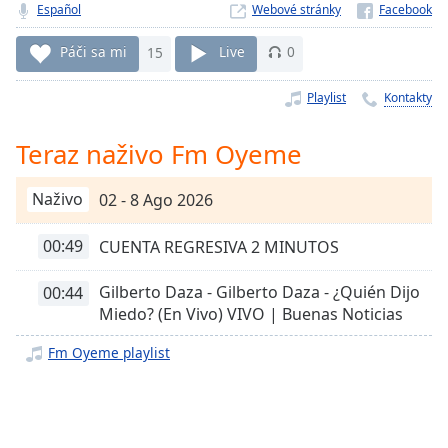
Remaining
Español
Webové stránky
Time
-
-:-
Páči sa mi
15
Live
0
1x
Playlist
Kontakty
Playback
Rate
Teraz naživo Fm Oyeme
Chapters
Naživo
02 - 8 Ago 2026
Chapters
00:49
CUENTA REGRESIVA 2 MINUTOS
Descriptions
descriptions
Gilberto Daza - Gilberto Daza - ¿Quién Dijo
00:44
off
,
Miedo? (En Vivo) VIVO | Buenas Noticias
selected
Fm Oyeme playlist
Subtitles
subtitles
settings
,