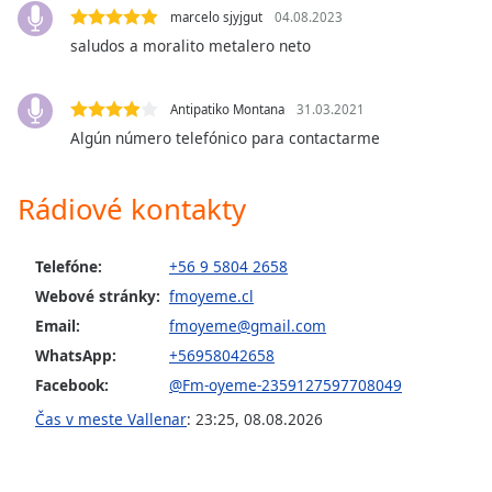
marcelo sjyjgut
04.08.2023
saludos a moralito metalero neto
Opacity
Caption
Antipatiko Montana
31.03.2021
Area
Algún número telefónico para contactarme
Background
Color
Rádiové kontakty
Opacity
Telefóne:
+56 9 5804 2658
Webové stránky:
fmoyeme.cl
Font
Email:
fmoyeme@gmail.com
Size
WhatsApp:
+56958042658
Facebook:
@Fm-oyeme-2359127597708049
Text
Čas v meste Vallenar
:
23:25
,
08.08.2026
Edge
Style