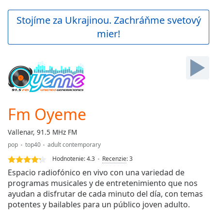
loading.
Play
Stojíme za Ukrajinou. Zachráňme svetový
Video
mier!
Play
Skip
Backward
Skip
Forward
Mute
Current
Time
0:00
Fm Oyeme
/
Duration
-:-
Vallenar, 91.5 MHz FM
Loaded
:
pop
top40
adult contemporary
0.00%
Stream
Hodnotenie:
4.3
Recenzie
:
3
Type
LIVE
Espacio radiofónico en vivo con una variedad de
Seek to
programas musicales y de entretenimiento que nos
live,
ayudan a disfrutar de cada minuto del día, con temas
currently
behind
potentes y bailables para un público joven adulto.
live
LIVE