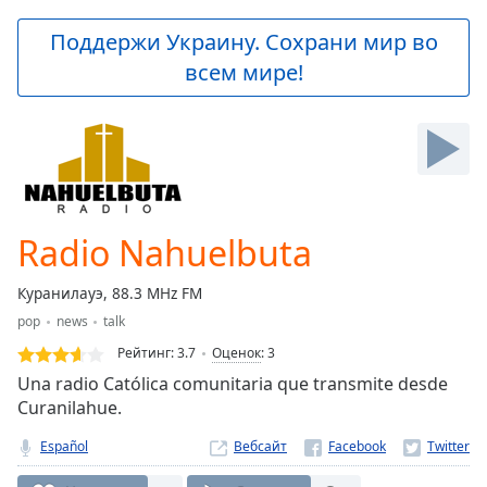
loading.
Play
Поддержи Украину. Сохрани мир во
Video
всем мире!
Play
Skip
Backward
Skip
Forward
Mute
Current
Time
0:00
Radio Nahuelbuta
/
Duration
-:-
Куранилауэ, 88.3 MHz FM
Loaded
:
pop
news
talk
0.00%
Stream
Рейтинг:
3.7
Оценок
:
3
Type
LIVE
Una radio Católica comunitaria que transmite desde
Seek to
Curanilahue.
live,
currently
Español
Вебсайт
behind
live
LIVE