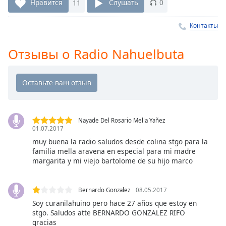
Remaining
Нравится
11
Слушать
0
Time
-
-:-
Контакты
1x
Отзывы о Radio Nahuelbuta
Playback
Rate
Chapters
Chapters
Nayade Del Rosario Mella Yañez
Descriptions
01.07.2017
descriptions
muy buena la radio saludos desde colina stgo para la
familia mella aravena en especial para mi madre
off
,
margarita y mi viejo bartolome de su hijo marco
selected
Subtitles
Bernardo Gonzalez
08.05.2017
subtitles
Soy curanilahuino pero hace 27 años que estoy en
stgo. Saludos atte BERNARDO GONZALEZ RIFO
settings
,
gracias
opens