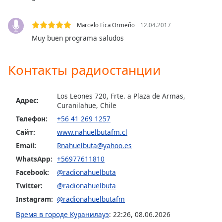
subtitles
settings
Marcelo Fica Ormeño
12.04.2017
dialog
Muy buen programa saludos
subtitles
off
,
selected
Контакты радиостанции
Audio
Track
Los Leones 720, Frte. a Plaza de Armas,
Адрес:
Curanilahue, Chile
Picture-
Телефон:
+56 41 269 1257
in-
Picture
Сайт:
www.nahuelbutafm.cl
Fullscreen
Email:
Rnahuelbuta@yahoo.es
This
is
WhatsApp:
+56977611810
a
Facebook:
@radionahuelbuta
modal
Twitter:
@radionahuelbuta
window.
Instagram:
@radionahuelbutafm
Beginning
Время в городе Куранилауэ
:
22:26
,
08.06.2026