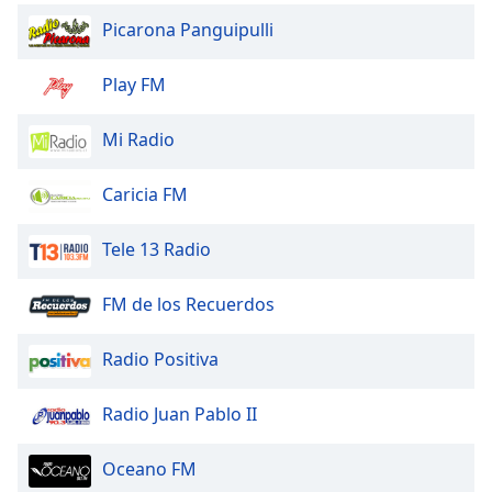
Font
Picarona Panguipulli
Family
Play FM
Reset
Done
Mi Radio
Close
Modal
Dialog
Caricia FM
End
of
Tele 13 Radio
dialog
window.
FM de los Recuerdos
Radio Positiva
Radio Juan Pablo II
Oceano FM