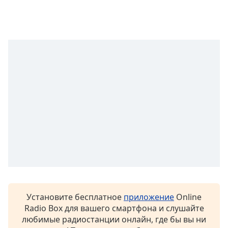
of
dialog
window.
Escape
will
cancel
and
close
the
window.
Text
Color
Opacity
Установите бесплатное
приложение
Online
Text
Radio Box для вашего смартфона и слушайте
Background
любимые радиостанции онлайн, где бы вы ни
Color