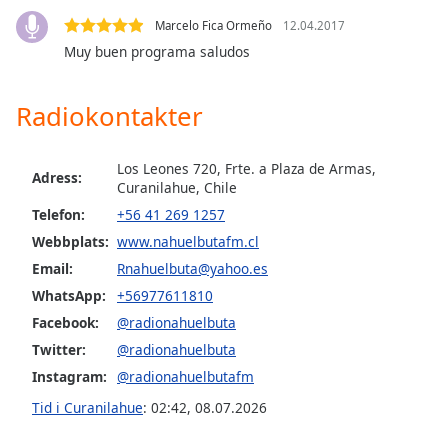
opens
subtitles
Marcelo Fica Ormeño
12.04.2017
settings
Muy buen programa saludos
dialog
subtitles
Radiokontakter
off
,
selected
Los Leones 720, Frte. a Plaza de Armas,
Audio
Adress:
Curanilahue, Chile
Track
Telefon:
+56 41 269 1257
Picture-
Webbplats:
www.nahuelbutafm.cl
in-
Picture
Email:
Rnahuelbuta@yahoo.es
Fullscreen
WhatsApp:
+56977611810
This
is
Facebook:
@radionahuelbuta
a
Twitter:
@radionahuelbuta
modal
Instagram:
@radionahuelbutafm
window.
Tid i Curanilahue
:
02:42
,
08.07.2026
Beginning