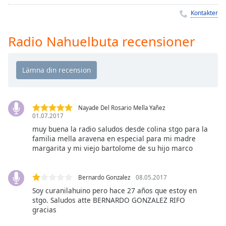
Remaining
Time
-
Kontakter
-:-
Radio Nahuelbuta recensioner
1x
Playback
Rate
Chapters
Chapters
Nayade Del Rosario Mella Yañez
01.07.2017
Descriptions
muy buena la radio saludos desde colina stgo para la
familia mella aravena en especial para mi madre
descriptions
margarita y mi viejo bartolome de su hijo marco
off
,
selected
Bernardo Gonzalez
08.05.2017
Subtitles
Soy curanilahuino pero hace 27 años que estoy en
stgo. Saludos atte BERNARDO GONZALEZ RIFO
subtitles
gracias
settings
,