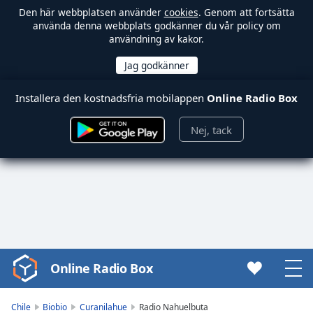
Den här webbplatsen använder
cookies
. Genom att fortsätta
använda denna webbplats godkänner du vår policy om
användning av kakor.
Installera den kostnadsfria mobilappen
Online Radio Box
Nej, tack
Online Radio Box
Video
Player
is
Chile
Biobio
Curanilahue
Radio Nahuelbuta