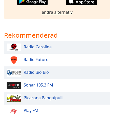
Opacity
andra alternativ
Caption
Area
Rekommenderad
Background
Color
Radio Carolina
Opacity
Radio Futuro
Radio Bio Bio
Font
Size
Sonar 105.3 FM
Text
Picarona Panguipulli
Edge
Style
Play FM