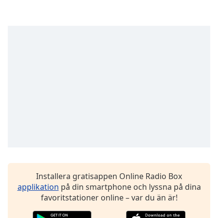
of
dialog
window.
Escape
will
cancel
and
close
the
window.
Text
Color
Opacity
Installera gratisappen Online Radio Box
applikation
på din smartphone och lyssna på dina
Text
favoritstationer online – var du än är!
Background
Color