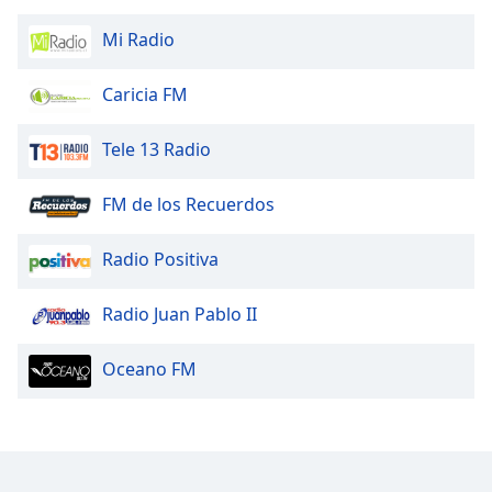
Font
Mi Radio
Family
Caricia FM
Reset
Done
Tele 13 Radio
Close
Modal
Dialog
FM de los Recuerdos
End
of
Radio Positiva
dialog
window.
Radio Juan Pablo II
Oceano FM