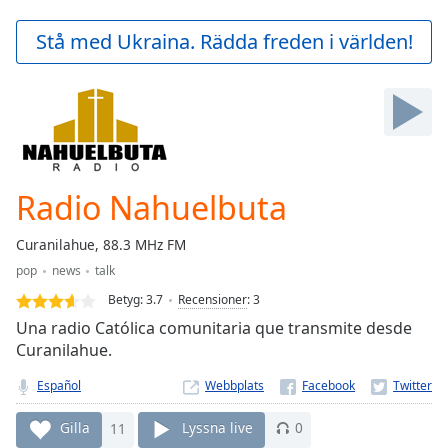
loading.
Play
Stå med Ukraina. Rädda freden i världen!
Video
Play
Skip
Backward
Skip
Forward
Mute
Current
Radio Nahuelbuta
Time
0:00
/
Curanilahue, 88.3 MHz FM
Duration
-:-
pop
news
talk
Loaded
:
0.00%
Betyg:
3.7
Recensioner
:
3
Stream
Una radio Católica comunitaria que transmite desde
Type
LIVE
Curanilahue.
Seek to
live,
Español
Webbplats
currently
behind
Gilla
11
Lyssna live
0
live
LIVE