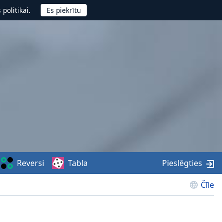
politikai.
Reversi
Tabla
Pieslēgties
Čīle