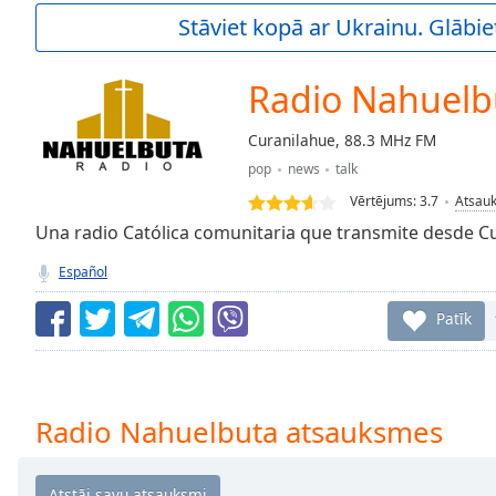
Current
Stāviet kopā ar Ukrainu. Glābie
Time
0:00
/
Duration
-:-
Radio Nahuelb
Loaded
:
0.00%
Curanilahue, 88.3 MHz FM
0:00
pop
news
talk
Stream
Type
LIVE
Vērtējums:
3.7
Atsau
Seek to
Una radio Católica comunitaria que transmite desde C
live,
currently
Español
behind
live
LIVE
Remaining
Patīk
Time
-
-:-
1x
Radio Nahuelbuta atsauksmes
Playback
Rate