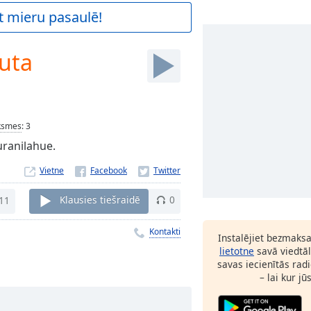
t mieru pasaulē!
uta
ksmes
:
3
uranilahue.
Vietne
11
Klausies tiešraidē
0
Kontakti
Instalējiet bezmaks
lietotne
savā viedtāl
savas iecienītās radi
– lai kur jū