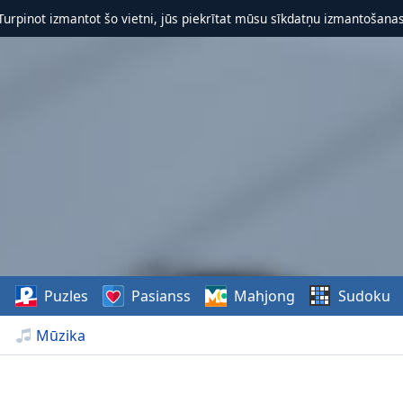
 Turpinot izmantot šo vietni, jūs piekrītat mūsu sīkdatņu izmantošanas 
s
Puzles
Pasianss
Mahjong
Sudoku
Mūzika