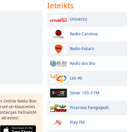
Ieteikts
Universo
Radio Carolina
Radio Futuro
Radio Bio Bio
Los 40
Sonar 105.3 FM
as Online Radio Box
runī un klausieties
Picarona Panguipulli
ostacijas tiešsaistē
s atrastos!
Play FM