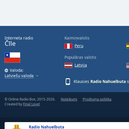
the
window.
Text
Color
Interneta radio
Kaimiņvalstis
Čīle
Peru
Opacity
Populāras valstis
Latvija
Text
Valoda:
Background
Latviešu valoda
Color
Klausies
Radio Nahuelbuta
s
Opacity
© Online Radio Box, 2015-2026.
Noteikumi
Privātuma politika
Created by
Final Level
Caption
Area
Background
Radio Nahuelbuta