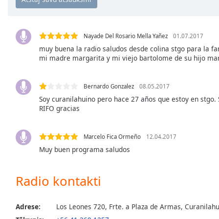
Chapters
Chapters
Nayade Del Rosario Mella Yañez
01.07.2017
Descriptions
muy buena la radio saludos desde colina stgo para la fa
mi madre margarita y mi viejo bartolome de su hijo ma
descriptions
off
,
selected
Bernardo Gonzalez
08.05.2017
Soy curanilahuino pero hace 27 años que estoy en stg
Subtitles
RIFO gracias
subtitles
settings
,
Marcelo Fica Ormeño
12.04.2017
opens
Muy buen programa saludos
subtitles
settings
dialog
Radio kontakti
subtitles
off
,
selected
Adrese:
Los Leones 720, Frte. a Plaza de Armas, Curanilahu