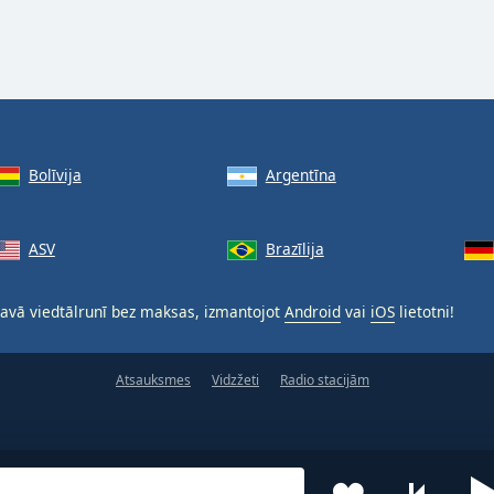
Bolīvija
Argentīna
ASV
Brazīlija
avā viedtālrunī bez maksas, izmantojot
Android
vai
iOS
lietotni!
Atsauksmes
Vidzžeti
Radio stacijām