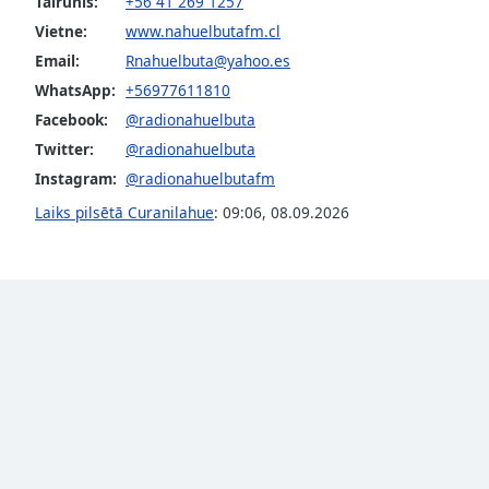
Tālrunis:
+56 41 269 1257
Audio
Track
Vietne:
www.nahuelbutafm.cl
Email:
Rnahuelbuta@yahoo.es
Picture-
in-
WhatsApp:
+56977611810
Picture
Facebook:
@radionahuelbuta
Fullscreen
This
Twitter:
@radionahuelbuta
is
Instagram:
@radionahuelbutafm
a
Laiks pilsētā Curanilahue
:
09:06
,
08.09.2026
modal
window.
Beginning
of
dialog
window.
Escape
will
cancel
and
close