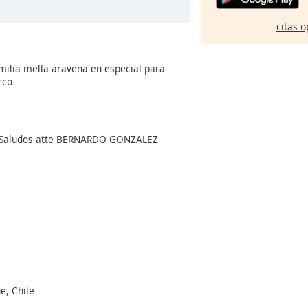
citas o
milia mella aravena en especial para
rco
o. Saludos atte BERNARDO GONZALEZ
e, Chile