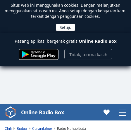
Situs web ini menggunakan
cookies
. Dengan melanjutkan
menggunakan situs web ini, Anda setuju dengan kebijakan kami
terkait dengan penggunaan cookies.
Pasang aplikasi bergerak gratis
Online Radio Box
Tidak, terima kasih
Online Radio Box
Video
Player
is
Chili
Biobio
Curanilahue
Radio Nahuelbuta