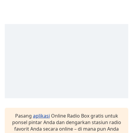
of
dialog
window.
Escape
will
cancel
and
close
the
window.
Text
Color
Opacity
Pasang
aplikasi
Online Radio Box gratis untuk
Text
ponsel pintar Anda dan dengarkan stasiun radio
Background
favorit Anda secara online – di mana pun Anda
Color