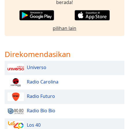
berada!
Opacity
pilihan lain
Caption
Area
Background
Color
Direkomendasikan
Opacity
Universo
Radio Carolina
Font
Size
Radio Futuro
Text
Radio Bio Bio
Edge
Style
Los 40