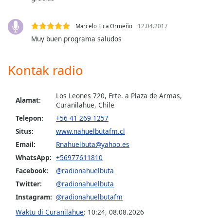
opens
subtitles
settings
Marcelo Fica Ormeño
12.04.2017
dialog
Muy buen programa saludos
subtitles
off
,
selected
Kontak radio
Audio
Track
Los Leones 720, Frte. a Plaza de Armas,
Alamat:
Curanilahue, Chile
Picture-
Telepon:
+56 41 269 1257
in-
Picture
Situs:
www.nahuelbutafm.cl
Fullscreen
Email:
Rnahuelbuta@yahoo.es
This
is
WhatsApp:
+56977611810
a
Facebook:
@radionahuelbuta
modal
Twitter:
@radionahuelbuta
window.
Instagram:
@radionahuelbutafm
Beginning
Waktu di Curanilahue
:
10:24
,
08.08.2026