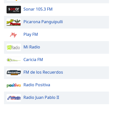
Font
Sonar 105.3 FM
Family
Picarona Panguipulli
Reset
Done
Play FM
Close
Modal
Dialog
Mi Radio
End
of
Caricia FM
dialog
window.
FM de los Recuerdos
Radio Positiva
Radio Juan Pablo II