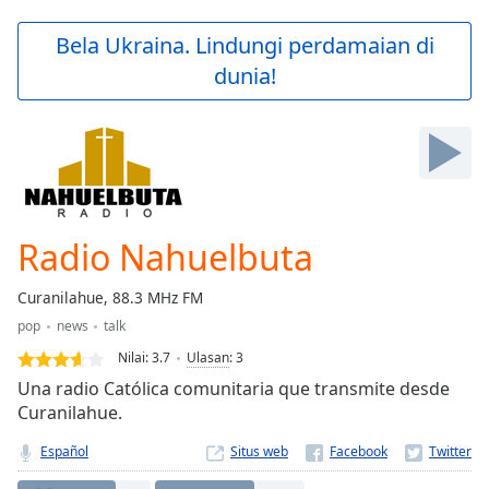
loading.
Play
Bela Ukraina. Lindungi perdamaian di
Video
dunia!
Play
Skip
Backward
Skip
Forward
Mute
Current
Time
0:00
Radio Nahuelbuta
/
Duration
-:-
Curanilahue, 88.3 MHz FM
Loaded
:
pop
news
talk
0.00%
Stream
Nilai:
3.7
Ulasan
:
3
Type
LIVE
Una radio Católica comunitaria que transmite desde
Seek to
Curanilahue.
live,
currently
Español
Situs web
behind
live
LIVE