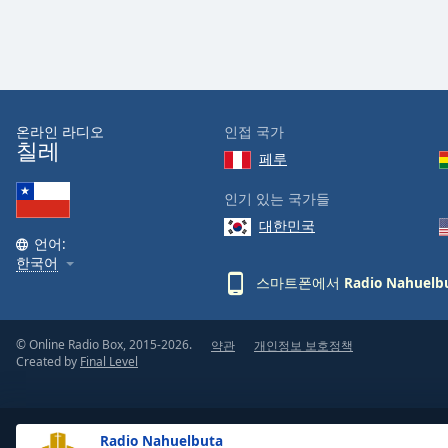
the
window.
Text
Color
온라인 라디오
인접 국가
칠레
페루
Opacity
인기 있는 국가들
대한민국
Text
언어:
Background
한국어
Color
스마트폰에서
Radio Nahuelb
Opacity
© Online Radio Box, 2015-2026.
약관
개인정보 보호정책
Created by
Final Level
Caption
Area
Background
Radio Nahuelbuta