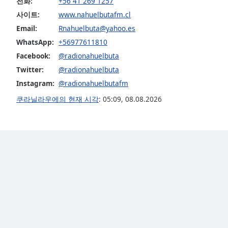
전화:
+56 41 269 1257
Audio
Track
사이트:
www.nahuelbutafm.cl
Email:
Rnahuelbuta@yahoo.es
Picture-
in-
WhatsApp:
+56977611810
Picture
Facebook:
@radionahuelbuta
Fullscreen
This
Twitter:
@radionahuelbuta
is
Instagram:
@radionahuelbutafm
a
쿠라닐라우에의 현재 시각
:
05:09
,
08.08.2026
modal
window.
Beginning
of
dialog
window.
Escape
will
cancel
and
close