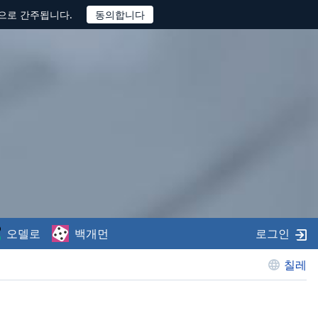
것으로 간주됩니다.
오델로
백개먼
로그인
칠레