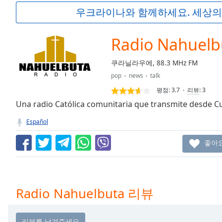
Current
우크라이나와 함께하세요. 세상의
Time
0:00
/
Duration
-:-
Radio Nahuelb
Loaded
:
0.00%
쿠라닐라우에, 88.3 MHz FM
0:00
pop
news
talk
Stream
Type
LIVE
평점:
3.7
리뷰
:
3
Seek to
Una radio Católica comunitaria que transmite desde C
live,
currently
Español
behind
live
LIVE
Remaining
좋아
Time
-
-:-
1x
Radio Nahuelbuta 리뷰
Playback
Rate