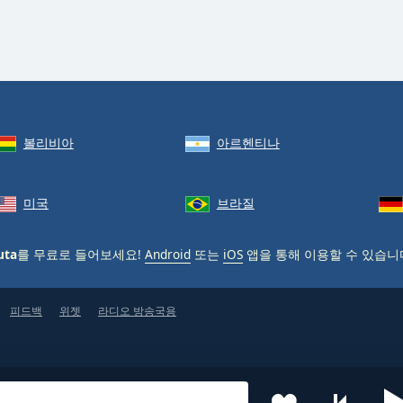
볼리비아
아르헨티나
미국
브라질
uta
를 무료로 들어보세요!
Android
또는
iOS
앱을 통해 이용할 수 있습니
피드백
위젯
라디오 방송국용