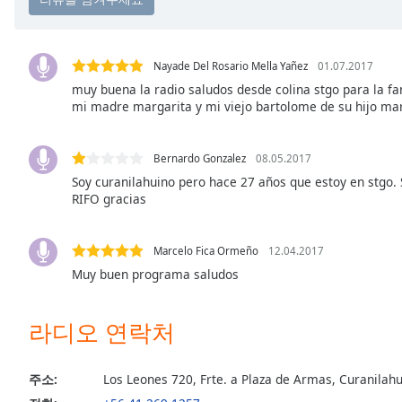
Chapters
Chapters
Nayade Del Rosario Mella Yañez
01.07.2017
Descriptions
muy buena la radio saludos desde colina stgo para la fa
mi madre margarita y mi viejo bartolome de su hijo ma
descriptions
off
,
selected
Bernardo Gonzalez
08.05.2017
Soy curanilahuino pero hace 27 años que estoy en stg
Subtitles
RIFO gracias
subtitles
settings
,
Marcelo Fica Ormeño
12.04.2017
opens
Muy buen programa saludos
subtitles
settings
dialog
라디오 연락처
subtitles
off
,
selected
주소:
Los Leones 720, Frte. a Plaza de Armas, Curanilahu