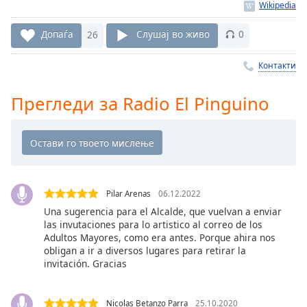
Remaining
Time
-
Допаѓа
26
Слушај во живо
0
-:-
Контакти
1x
Playback
Прегледи за Radio El Pinguino
Rate
Chapters
Chapters
Descriptions
Pilar Arenas
06.12.2022
descriptions
Una sugerencia para el Alcalde, que vuelvan a enviar
off
,
las invutaciones para lo artistico al correo de los
selected
Adultos Mayores, como era antes. Porque ahira nos
obligan a ir a diversos lugares para retirar la
Subtitles
invitación. Gracias
subtitles
settings
,
Nicolas Betanzo Parra
25.10.2020