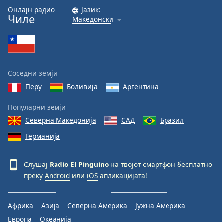
Онлајн радио
Јазик:
Чиле
Македонски
Соседни земји
Перу
Боливија
Аргентина
Популарни земји
Северна Македонија
САД
Бразил
Германија
Слушај
Radio El Pinguino
на твојот смартфон бесплатно
преку
Android
или
iOS
апликацијата!
Африка
Азија
Северна Америка
Јужна Америка
Европа
Океанија