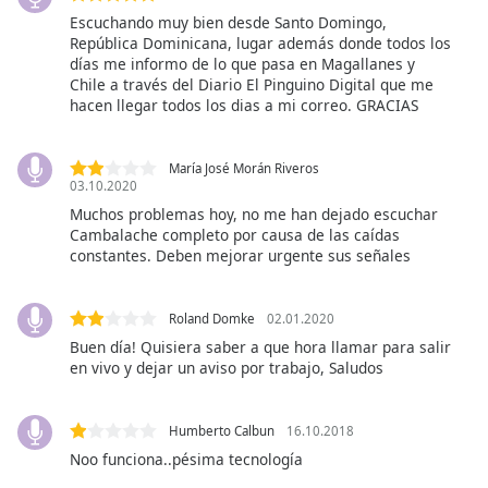
opens
Escuchando muy bien desde Santo Domingo,
subtitles
República Dominicana, lugar además donde todos los
settings
días me informo de lo que pasa en Magallanes y
Chile a través del Diario El Pinguino Digital que me
dialog
hacen llegar todos los dias a mi correo. GRACIAS
subtitles
off
,
selected
María José Morán Riveros
03.10.2020
Audio
Muchos problemas hoy, no me han dejado escuchar
Track
Cambalache completo por causa de las caídas
constantes. Deben mejorar urgente sus señales
Picture-
in-
Picture
Roland Domke
02.01.2020
Fullscreen
This
Buen día! Quisiera saber a que hora llamar para salir
is
en vivo y dejar un aviso por trabajo, Saludos
a
modal
Humberto Calbun
16.10.2018
window.
Noo funciona..pésima tecnología