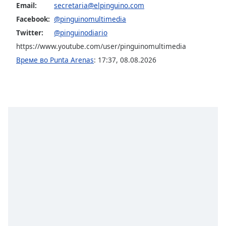
Color
Email:
secretaria@elpinguino.com
Facebook:
@pinguinomultimedia
Opacity
Twitter:
@pinguinodiario
https://www.youtube.com/user/pinguinomultimedia
Caption
Време во Punta Arenas
:
17:37
,
08.08.2026
Area
Background
Color
Opacity
Font
Size
Text
Edge
Style