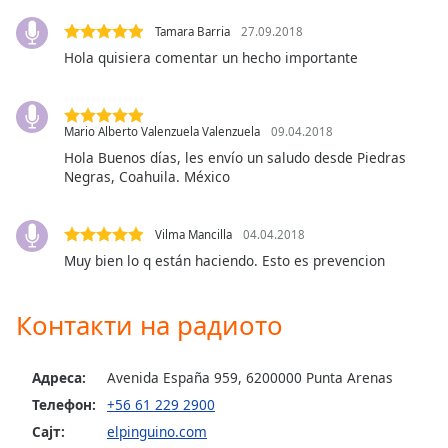
Beginning
of
Tamara Barria
27.09.2018
dialog
Hola quisiera comentar un hecho importante
window.
Escape
will
cancel
Mario Alberto Valenzuela Valenzuela
09.04.2018
and
Hola Buenos días, les envío un saludo desde Piedras
close
Negras, Coahuila. México
the
window.
Vilma Mancilla
04.04.2018
Muy bien lo q están haciendo. Esto es prevencion
Text
Color
Контакти на радиото
Opacity
Адреса:
Avenida España 959, 6200000 Punta Arenas
Text
Телефон:
+56 61 229 2900
Background
Сајт:
elpinguino.com