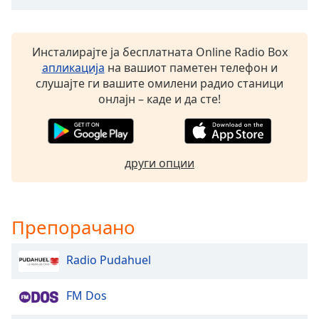
Font
Family
Инсталирајте ја бесплатната Online Radio Box
апликација
на вашиот паметен телефон и
слушајте ги вашите омилени радио станици
Reset
онлајн – каде и да сте!
Done
Close
Modal
Dialog
End
други опции
of
dialog
window.
Препорачано
Radio Pudahuel
FM Dos