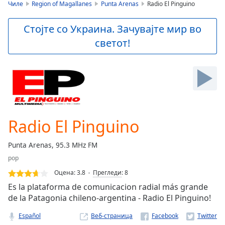
is
Чиле
Region of Magallanes
Punta Arenas
Radio El Pinguino
loading.
Play
Стојте со Украина. Зачувајте мир во
Video
светот!
Play
Skip
Backward
Skip
Forward
Mute
Current
Time
0:00
Radio El Pinguino
/
Duration
-:-
Punta Arenas, 95.3 MHz FM
Loaded
:
pop
0.00%
Stream
Оцена:
3.8
Прегледи
:
8
Type
LIVE
Es la plataforma de comunicacion radial más grande
Seek to
de la Patagonia chileno-argentina - Radio El Pinguino!
live,
currently
Español
Веб-страница
behind
live
LIVE