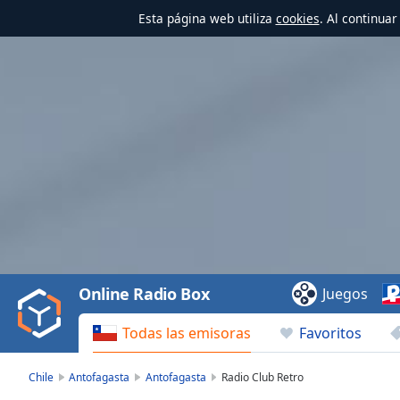
Esta página web utiliza
cookies
. Al continua
Video
Player
is
loading.
Play
Video
Online Radio Box
Juegos
Play
Skip
Todas las emisoras
Favoritos
Backward
Skip
Forward
Chile
Antofagasta
Antofagasta
Radio Club Retro
Mute