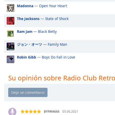
Audio
Madonna
— Open Your Heart
Track
Picture-
The Jacksons
— State of Shock
in-
Picture
Fullscreen
Ram Jam
— Black Betty
This
is
ジョン・オーツ
— Family Man
a
modal
Robin Gibb
— Boys Do Fall in Love
window.
Beginning
of
Su opinión sobre Radio Club Retr
dialog
window.
Escape
will
cancel
and
BYPAYA666
05.06.2021
close