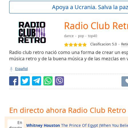
Current
Apoya a Ucrania. Salva la pa
Time
0:00
/
Duration
-:-
Radio Club Ret
Loaded
:
0.00%
dance
pop
top40
0:00
Clasificacion:
5.0
Reti
Stream
Type
Radio club retro nació como una forma de crear un esp
LIVE
música retro y de la buena música y de las mezclas en 
Seek to
live,
currently
Español
behind
live
LIVE
Remaining
Time
-
-:-
1x
En directo ahora Radio Club Retro
Playback
Rate
En
Whitney Houston
The Prince Of Egypt (When You Beli
directo