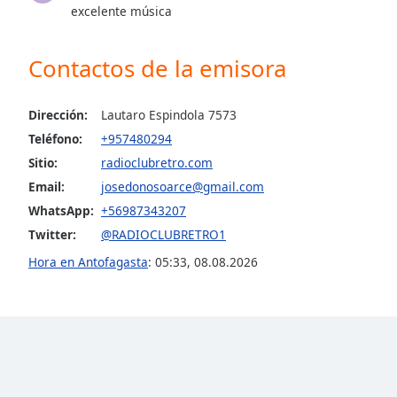
excelente música
the
window.
Contactos de la emisora
Text
Color
Dirección:
Lautaro Espindola 7573
Teléfono:
+957480294
Opacity
Sitio:
radioclubretro.com
Email:
josedonosoarce@gmail.com
Text
WhatsApp:
+56987343207
Background
Twitter:
@RADIOCLUBRETRO1
Color
Hora en Antofagasta
:
05:33
,
08.08.2026
Opacity
Caption
Area
Background