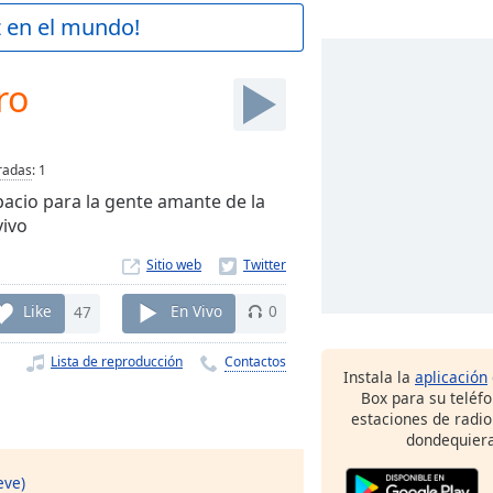
z en el mundo!
ro
radas
:
1
acio para la gente amante de la
vivo
Sitio web
Like
47
En Vivo
0
Lista de reproducción
Contactos
Instala la
aplicación
Box para su teléf
estaciones de radio
dondequiera
eve)