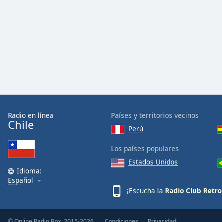
Color
Opacity
Font
Size
Text
Edge
Radio en línea
Países y territorios vecinos
Style
Chile
Perú
Los países populares
Font
Family
Estados Unidos
Idioma:
Español
¡Escucha la
Radio Club Retro
Reset
Done
Close
© Online Radio Box, 2015-2026.
Condiciones
Privacidad
Modal