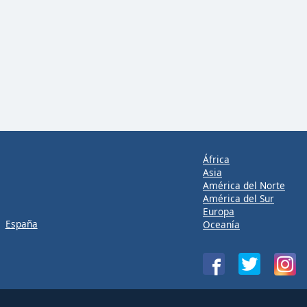
África
Asia
América del Norte
América del Sur
Europa
España
Oceanía