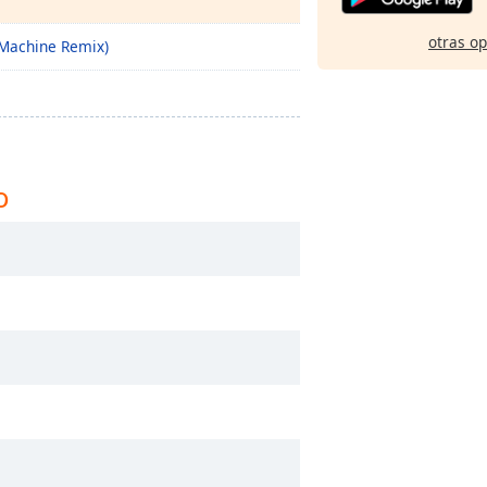
otras o
 Machine Remix)
o