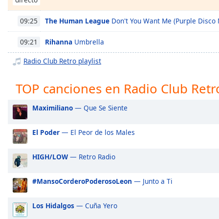
Chapters
Chapters
The Human League
Don't You Want Me (Purple Disco
09:25
Descriptions
Rihanna
Umbrella
09:21
descriptions
Radio Club Retro playlist
off
,
selected
TOP canciones en Radio Club Retr
Subtitles
Maximiliano
— Que Se Siente
subtitles
settings
,
El Poder
— El Peor de los Males
opens
subtitles
HIGH/LOW
— Retro Radio
settings
dialog
#MansoCorderoPoderosoLeon
— Junto a Ti
subtitles
off
,
selected
Los Hidalgos
— Cuña Yero