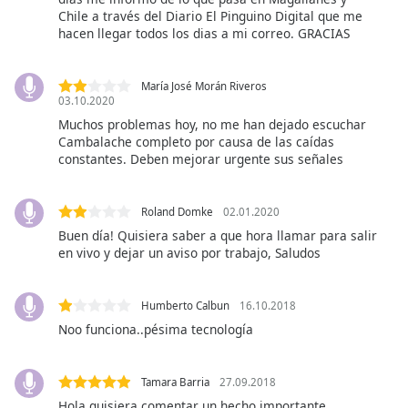
subtitles
Chile a través del Diario El Pinguino Digital que me
settings
hacen llegar todos los dias a mi correo. GRACIAS
dialog
subtitles
off
,
María José Morán Riveros
selected
03.10.2020
Muchos problemas hoy, no me han dejado escuchar
Audio
Cambalache completo por causa de las caídas
Track
constantes. Deben mejorar urgente sus señales
Picture-
in-
Roland Domke
02.01.2020
Picture
Buen día! Quisiera saber a que hora llamar para salir
Fullscreen
en vivo y dejar un aviso por trabajo, Saludos
This
is
a
Humberto Calbun
16.10.2018
modal
Noo funciona..pésima tecnología
window.
Beginning
Tamara Barria
27.09.2018
of
Hola quisiera comentar un hecho importante