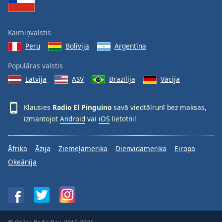
Kaimiņvalstis
Peru
Bolīvija
Argentīna
Populāras valstis
Latvija
ASV
Brazīlija
Vācija
Klausies
Radio El Pinguino
savā viedtālrunī bez maksas,
izmantojot
Android
vai
iOS
lietotni!
Āfrika
Āzija
Ziemeļamerika
Dienvidamerika
Eiropa
Okeānija