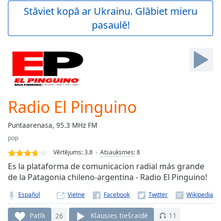
Play
Stāviet kopā ar Ukrainu. Glābiet mieru
Video
pasaulē!
Play
Skip
Backward
Skip
Forward
Mute
Current
Time
0:00
Radio El Pinguino
/
Duration
-:-
Puntaarenasa, 95.3 MHz FM
Loaded
:
pop
0.00%
Stream
Vērtējums:
3.8
Atsauksmes
:
8
Type
LIVE
Es la plataforma de comunicacion radial más grande
Seek to
de la Patagonia chileno-argentina - Radio El Pinguino!
live,
currently
Español
Vietne
behind
live
LIVE
Remaining
Patīk
26
Klausies tiešraidē
11