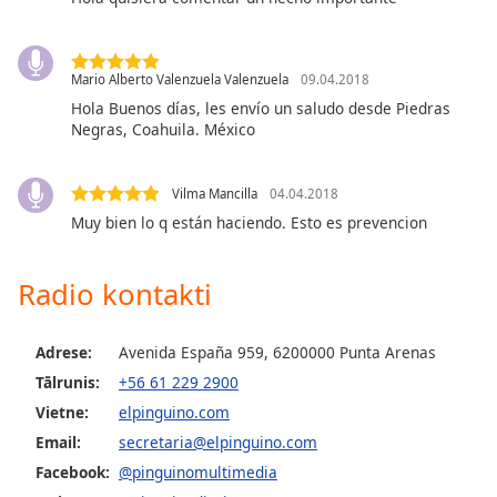
dialog
window.
Escape
Mario Alberto Valenzuela Valenzuela
09.04.2018
will
Hola Buenos días, les envío un saludo desde Piedras
cancel
Negras, Coahuila. México
and
close
the
Vilma Mancilla
04.04.2018
window.
Muy bien lo q están haciendo. Esto es prevencion
Text
Color
Radio kontakti
Opacity
Adrese:
Avenida España 959, 6200000 Punta Arenas
Tālrunis:
+56 61 229 2900
Text
Vietne:
elpinguino.com
Background
Email:
secretaria@elpinguino.com
Color
Facebook:
@pinguinomultimedia