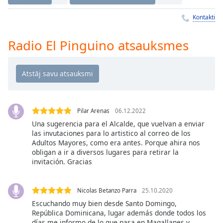
Time
-
-:-
Kontakti
1x
Radio El Pinguino atsauksmes
Playback
Rate
Chapters
Chapters
Pilar Arenas
06.12.2022
Descriptions
Una sugerencia para el Alcalde, que vuelvan a enviar
descriptions
las invutaciones para lo artistico al correo de los
off
,
Adultos Mayores, como era antes. Porque ahira nos
obligan a ir a diversos lugares para retirar la
selected
invitación. Gracias
Subtitles
subtitles
Nicolas Betanzo Parra
25.10.2020
settings
,
Escuchando muy bien desde Santo Domingo,
República Dominicana, lugar además donde todos los
opens
días me informo de lo que pasa en Magallanes y