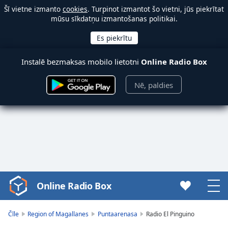
Šī vietne izmanto
cookies
. Turpinot izmantot šo vietni, jūs piekrītat
mūsu sīkdatņu izmantošanas politikai.
Instalē bezmaksas mobilo lietotni
Online Radio Box
Nē, paldies
Online Radio Box
Video
Player
is
Čīle
Region of Magallanes
Puntaarenasa
Radio El Pinguino
loading.