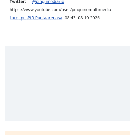
Twitter:
@pinguinodiario
Opacity
https://www.youtube.com/user/pinguinomultimedia
Laiks pilsētā Puntaarenasa
:
08:43
,
08.10.2026
Caption
Area
Background
Color
Opacity
Font
Size
Text
Edge
Style
Font