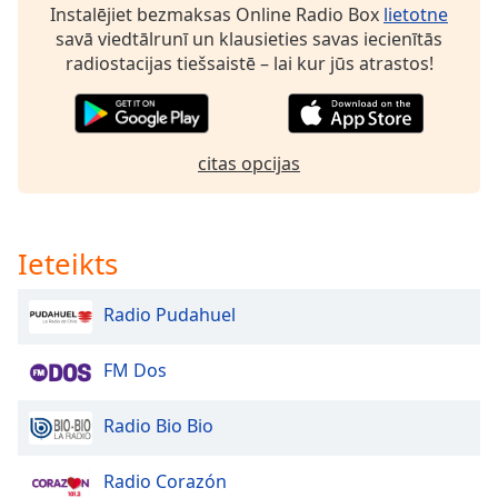
Instalējiet bezmaksas Online Radio Box
lietotne
Family
savā viedtālrunī un klausieties savas iecienītās
radiostacijas tiešsaistē – lai kur jūs atrastos!
Reset
Done
Close
Modal
citas opcijas
Dialog
End
of
dialog
Ieteikts
window.
Radio Pudahuel
FM Dos
Radio Bio Bio
Radio Corazón