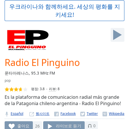
Play
우크라이나와 함께하세요. 세상의 평화를 지
Video
키세요!
Play
Skip
Backward
Skip
Forward
Mute
Current
Time
0:00
Radio El Pinguino
/
Duration
-:-
푼타아레나스, 95.3 MHz FM
Loaded
:
pop
0.00%
Stream
평점:
3.8
리뷰
:
8
Type
LIVE
Es la plataforma de comunicacion radial más grande
Seek to
de la Patagonia chileno-argentina - Radio El Pinguino!
live,
currently
Español
웹사이트
behind
live
LIVE
Remaining
좋아요
26
라이브로 듣기
0