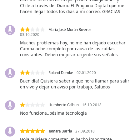
subtitles
Chile a través del Diario El Pinguino Digital que me
settings
hacen llegar todos los dias a mi correo. GRACIAS
dialog
subtitles
off
,
María José Morán Riveros
selected
03.10.2020
Muchos problemas hoy, no me han dejado escuchar
Audio
Cambalache completo por causa de las caídas
Track
constantes. Deben mejorar urgente sus señales
Picture-
in-
Roland Domke
02.01.2020
Picture
Buen día! Quisiera saber a que hora llamar para salir
Fullscreen
en vivo y dejar un aviso por trabajo, Saludos
This
is
a
Humberto Calbun
16.10.2018
modal
Noo funciona..pésima tecnología
window.
Beginning
Tamara Barria
27.09.2018
of
Hola quisiera comentar un hecho importante