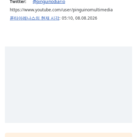
Twitter:
@pinguinodiario
Opacity
https://www.youtube.com/user/pinguinomultimedia
푼타아레나스의 현재 시각
:
05:10
,
08.08.2026
Caption
Area
Background
Color
Opacity
Font
Size
Text
Edge
Style
Font