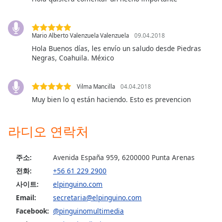
dialog
window.
Escape
Mario Alberto Valenzuela Valenzuela
09.04.2018
will
Hola Buenos días, les envío un saludo desde Piedras
cancel
Negras, Coahuila. México
and
close
the
Vilma Mancilla
04.04.2018
window.
Muy bien lo q están haciendo. Esto es prevencion
Text
Color
라디오 연락처
Opacity
주소:
Avenida España 959, 6200000 Punta Arenas
전화:
+56 61 229 2900
Text
사이트:
elpinguino.com
Background
Email:
secretaria@elpinguino.com
Color
Facebook:
@pinguinomultimedia