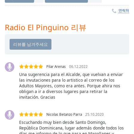
Time
-
-:-
연락처
1x
Radio El Pinguino 리뷰
Playback
Rate
Chapters
Chapters
Pilar Arenas
06.12.2022
Descriptions
Una sugerencia para el Alcalde, que vuelvan a enviar
descriptions
las invutaciones para lo artistico al correo de los
off
,
Adultos Mayores, como era antes. Porque ahira nos
obligan a ir a diversos lugares para retirar la
selected
invitación. Gracias
Subtitles
subtitles
Nicolas Betanzo Parra
25.10.2020
settings
,
Escuchando muy bien desde Santo Domingo,
República Dominicana, lugar además donde todos los
opens
días me informo de lo que pasa en Magallanes y