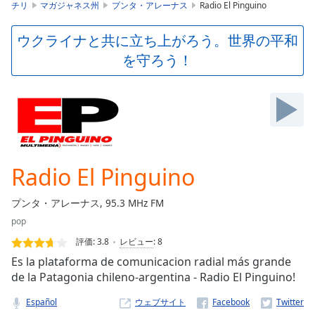
is
チリ
マガジャネス州
プンタ・アレーナス
Radio El Pinguino
loading.
Play
ウクライナと共に立ち上がろう。世界の平和
Video
を守ろう！
Play
Skip
Backward
Skip
Forward
Mute
Current
Time
0:00
Radio El Pinguino
/
Duration
-:-
プンタ・アレーナス, 95.3 MHz FM
Loaded
:
pop
0.00%
Stream
評価:
3.8
レビュー
:
8
Type
LIVE
Es la plataforma de comunicacion radial más grande
Seek to
de la Patagonia chileno-argentina - Radio El Pinguino!
live,
currently
Español
ウェブサイト
behind
live
LIVE