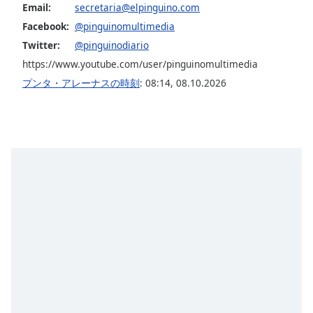
Color
Email:
secretaria@elpinguino.com
Facebook:
@pinguinomultimedia
Opacity
Twitter:
@pinguinodiario
https://www.youtube.com/user/pinguinomultimedia
Caption
プンタ・アレーナスの時刻
:
08:14
,
08.10.2026
Area
Background
Color
Opacity
Font
Size
Text
Edge
Style