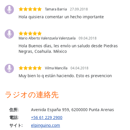
Beginning
of
Tamara Barria
27.09.2018
dialog
Hola quisiera comentar un hecho importante
window.
Escape
will
cancel
Mario Alberto Valenzuela Valenzuela
09.04.2018
and
Hola Buenos días, les envío un saludo desde Piedras
close
Negras, Coahuila. México
the
window.
Vilma Mancilla
04.04.2018
Muy bien lo q están haciendo. Esto es prevencion
Text
Color
ラジオの連絡先
Opacity
住所:
Avenida España 959, 6200000 Punta Arenas
Text
電話:
+56 61 229 2900
Background
サイト:
elpinguino.com