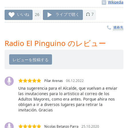
Remaining
Time
-
いいね
26
ライブで聴く
7
-:-
連絡先
1x
Playback
Radio El Pinguino のレビュー
Rate
Chapters
Chapters
Descriptions
Pilar Arenas
06.12.2022
descriptions
Una sugerencia para el Alcalde, que vuelvan a enviar
off
,
las invutaciones para lo artistico al correo de los
selected
Adultos Mayores, como era antes. Porque ahira nos
obligan a ir a diversos lugares para retirar la
Subtitles
invitación. Gracias
subtitles
settings
,
Nicolas Betanzo Parra
25.10.2020