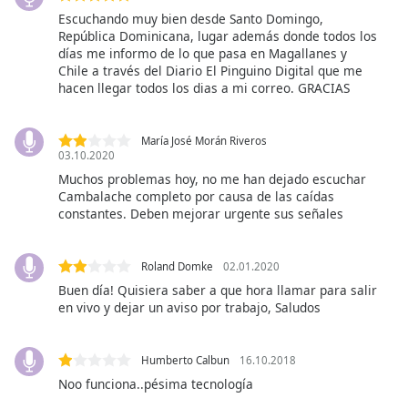
opens
Escuchando muy bien desde Santo Domingo,
subtitles
República Dominicana, lugar además donde todos los
settings
días me informo de lo que pasa en Magallanes y
Chile a través del Diario El Pinguino Digital que me
dialog
hacen llegar todos los dias a mi correo. GRACIAS
subtitles
off
,
selected
María José Morán Riveros
03.10.2020
Audio
Muchos problemas hoy, no me han dejado escuchar
Track
Cambalache completo por causa de las caídas
constantes. Deben mejorar urgente sus señales
Picture-
in-
Picture
Roland Domke
02.01.2020
Fullscreen
This
Buen día! Quisiera saber a que hora llamar para salir
is
en vivo y dejar un aviso por trabajo, Saludos
a
modal
Humberto Calbun
16.10.2018
window.
Noo funciona..pésima tecnología