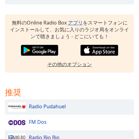
Font
Family
無料のOnline Radio Box
アプリ
をスマートフォンに
インストールして、お気に入りのラジオ局をオンライ
ンで聴きましょう - どこにいても！
Reset
Done
Close
Modal
Dialog
その他のオプション
End
of
dialog
window.
推奨
Radio Pudahuel
FM Dos
Radio Bio Bio