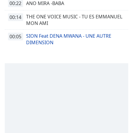
Remaining
00:22
ANO MIRA -BABA
Time
-
-:-
THE ONE VOICE MUSIC - TU ES EMMANUEL
00:14
MON AMI
1x
Playback
SION Feat DENA MWANA - UNE AUTRE
00:05
Rate
DIMENSION
Chapters
Chapters
Descriptions
descriptions
off
,
selected
Subtitles
subtitles
settings
,