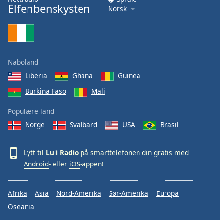
Elfenbenskysten
Font
Norsk
Family
Reset
Done
Naboland
Close
Liberia
Ghana
Guinea
Modal
Dialog
Burkina Faso
Mali
End
of
Populære land
dialog
Norge
Svalbard
USA
Brasil
window.
Lytt til
Luli Radio
på smarttelefonen din gratis med
Android
- eller
iOS
-appen!
Afrika
Asia
Nord-Amerika
Sør-Amerika
Europa
Oseania