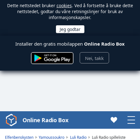
Dette nettstedet bruker
cookies
. Ved å fortsette å bruke dette
nettstedet, godtar du våre retningslinjer for bruk av
informasjonskapsler.
Installer den gratis mobilappen
Online Radio Box
Nei, takk
Online Radio Box
Video
Player
is
Elfenbenskysten
Yamoussoukro
Luli Radio
Luli Radio spilleliste