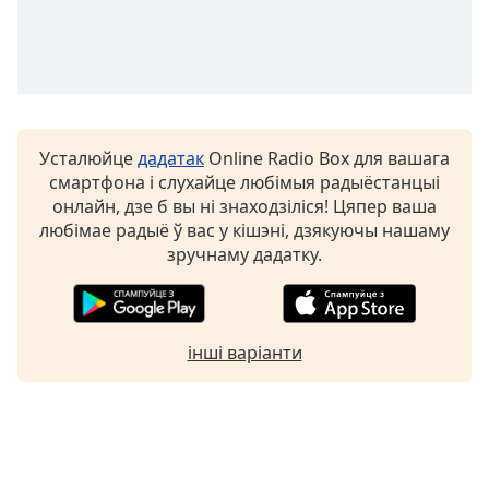
Усталюйце
дадатак
Online Radio Box для вашага
смартфона і слухайце любімыя радыёстанцыі
онлайн, дзе б вы ні знаходзіліся! Цяпер ваша
любімае радыё ў вас у кішэні, дзякуючы нашаму
зручнаму дадатку.
інші варіанти