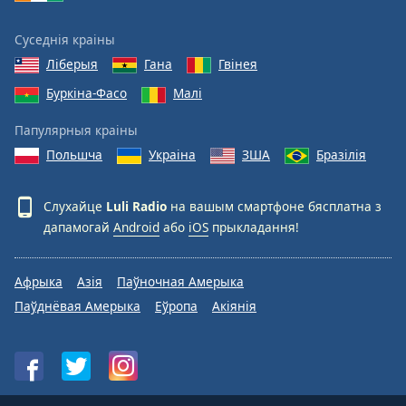
Суседнія краіны
Ліберыя
Гана
Гвінея
Буркіна-Фасо
Малі
Папулярныя краіны
Польшча
Украіна
ЗША
Бразілія
Слухайце
Luli Radio
на вашым смартфоне бясплатна з
дапамогай
Android
або
iOS
прыкладання!
Афрыка
Азія
Паўночная Амерыка
Паўднёвая Амерыка
Еўропа
Акіянія