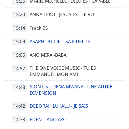
15:25
MARIE MICHELLE - DIEU EST CAPABLE
Font
15:20
ANNA TEKO - JESUS EST LE ROI
Family
15:14
Track 05
Reset
Done
15:09
ASAPH DU CIEL- SA FIDELITE
Close
Modal
15:05
ANO MIRA -BABA
Dialog
End
of
THE ONE VOICE MUSIC - TU ES
14:57
dialog
EMMANUEL MON AMI
window.
SION Feat DENA MWANA - UNE AUTRE
14:48
DIMENSION
14:42
DEBORAH LUKALU - JE SAIS
14:38
EDEN- LAGO AYO