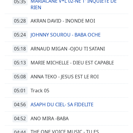
MARIACANE V*L 02-NE T' INQUIETE DE
05:35
RIEN
05:28
AKRAN DAVID - INONDE MOI
05:24
JOHNNY SOUROU - BABA OCHE
05:18
ARNAUD MIGAN -OJOU TI SATANI
05:13
MARIE MICHELLE - DIEU EST CAPABLE
05:08
ANNA TEKO - JESUS EST LE ROI
05:01
Track 05
04:56
ASAPH DU CIEL- SA FIDELITE
04:52
ANO MIRA -BABA
THE ONE VOICE MUSIC - TU ES
04:44