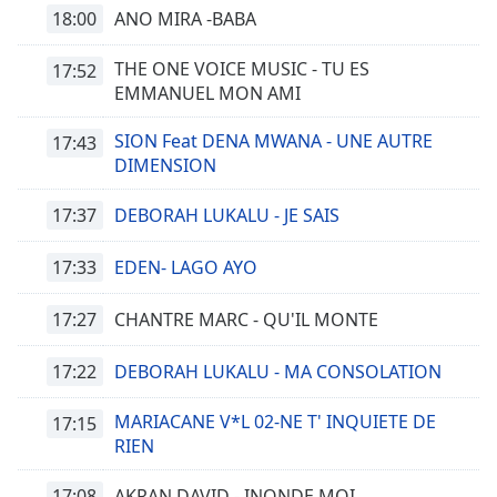
opens
18:00
ANO MIRA -BABA
subtitles
settings
THE ONE VOICE MUSIC - TU ES
17:52
dialog
EMMANUEL MON AMI
subtitles
off
,
SION Feat DENA MWANA - UNE AUTRE
17:43
selected
DIMENSION
Audio
17:37
DEBORAH LUKALU - JE SAIS
Track
17:33
EDEN- LAGO AYO
Picture-
in-
Picture
17:27
CHANTRE MARC - QU'IL MONTE
Fullscreen
This
17:22
DEBORAH LUKALU - MA CONSOLATION
is
a
MARIACANE V*L 02-NE T' INQUIETE DE
17:15
modal
RIEN
window.
17:08
AKRAN DAVID - INONDE MOI