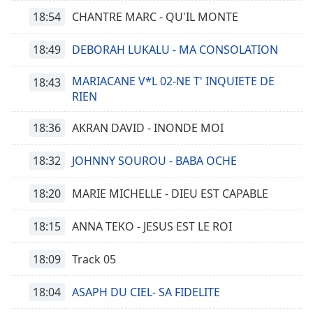
Remaining
18:54
CHANTRE MARC - QU'IL MONTE
Time
-
-:-
18:49
DEBORAH LUKALU - MA CONSOLATION
1x
MARIACANE V*L 02-NE T' INQUIETE DE
18:43
Playback
RIEN
Rate
18:36
AKRAN DAVID - INONDE MOI
Chapters
Chapters
18:32
JOHNNY SOUROU - BABA OCHE
Descriptions
18:20
MARIE MICHELLE - DIEU EST CAPABLE
descriptions
off
,
18:15
ANNA TEKO - JESUS EST LE ROI
selected
18:09
Track 05
Subtitles
18:04
ASAPH DU CIEL- SA FIDELITE
subtitles
settings
,