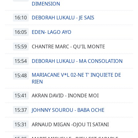
Color
DIMENSION
16:10
DEBORAH LUKALU - JE SAIS
Opacity
16:05
EDEN- LAGO AYO
Caption
Area
15:59
CHANTRE MARC - QU'IL MONTE
Background
Color
15:54
DEBORAH LUKALU - MA CONSOLATION
Opacity
MARIACANE V*L 02-NE T' INQUIETE DE
15:48
RIEN
Font
15:41
AKRAN DAVID - INONDE MOI
Size
15:37
JOHNNY SOUROU - BABA OCHE
Text
Edge
15:31
ARNAUD MIGAN -OJOU TI SATANI
Style