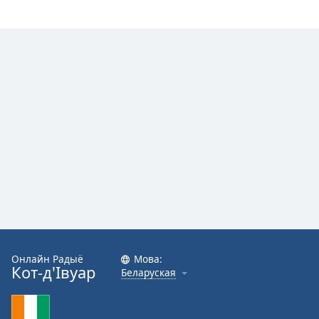
Онлайн Радыё
Мова:
Кот-д'Івуар
Беларуская