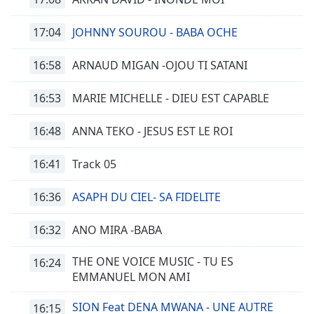
Beginning
of
17:04
dialog
JOHNNY SOUROU - BABA OCHE
window.
Escape
16:58
ARNAUD MIGAN -OJOU TI SATANI
will
cancel
16:53
MARIE MICHELLE - DIEU EST CAPABLE
and
close
16:48
ANNA TEKO - JESUS EST LE ROI
the
window.
16:41
Track 05
Text
16:36
ASAPH DU CIEL- SA FIDELITE
Color
16:32
ANO MIRA -BABA
Opacity
THE ONE VOICE MUSIC - TU ES
16:24
EMMANUEL MON AMI
Text
Background
SION Feat DENA MWANA - UNE AUTRE
16:15