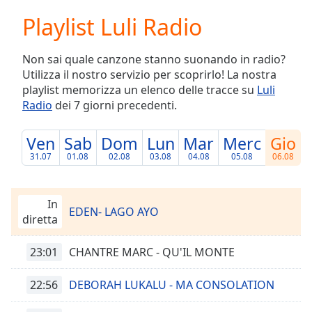
loading.
Playlist Luli Radio
Play
Video
Play
Non sai quale canzone stanno suonando in radio?
Skip
Utilizza il nostro servizio per scoprirlo! La nostra
Backward
playlist memorizza un elenco delle tracce su
Luli
Skip
Forward
Radio
dei 7 giorni precedenti.
Mute
Current
Ven
Sab
Dom
Lun
Mar
Merc
Gio
Time
0:00
31.07
01.08
02.08
03.08
04.08
05.08
06.08
/
Duration
-:-
Loaded
:
In
0.00%
EDEN- LAGO AYO
diretta
Stream
Type
LIVE
23:01
CHANTRE MARC - QU'IL MONTE
Seek to
live,
currently
22:56
DEBORAH LUKALU - MA CONSOLATION
behind
live
LIVE