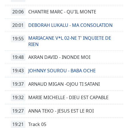
20:06
CHANTRE MARC - QU'IL MONTE
Opacity
20:01
DEBORAH LUKALU - MA CONSOLATION
Caption
Area
MARIACANE V*L 02-NE T' INQUIETE DE
19:55
Background
RIEN
Color
19:48
AKRAN DAVID - INONDE MOI
Opacity
19:43
JOHNNY SOUROU - BABA OCHE
Font
19:37
ARNAUD MIGAN -OJOU TI SATANI
Size
19:32
MARIE MICHELLE - DIEU EST CAPABLE
Text
Edge
19:27
ANNA TEKO - JESUS EST LE ROI
Style
19:21
Track 05