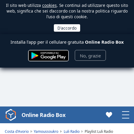
Il sito web utilizza
cookies
. Se continui ad utilizzare questo sito
web, significa che sei d’accordo con la nostra politica riguardo
l’uso di questi cookie.
Installa l’app per il cellulare gratuita
Online Radio Box
No, grazie
Online Radio Box
Video
Player
is
Costa d'Avorio
Yamoussoukro
Luli Radio
Playlist Luli Radio