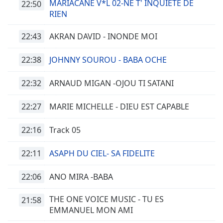
Remaining
MARIACANE V*L 02-NE T' INQUIETE DE
22:50
Time
-
RIEN
-:-
22:43
AKRAN DAVID - INONDE MOI
1x
Playback
22:38
JOHNNY SOUROU - BABA OCHE
Rate
22:32
ARNAUD MIGAN -OJOU TI SATANI
Chapters
Chapters
22:27
MARIE MICHELLE - DIEU EST CAPABLE
Descriptions
22:16
Track 05
descriptions
off
,
22:11
ASAPH DU CIEL- SA FIDELITE
selected
22:06
ANO MIRA -BABA
Subtitles
THE ONE VOICE MUSIC - TU ES
21:58
subtitles
EMMANUEL MON AMI
settings
,