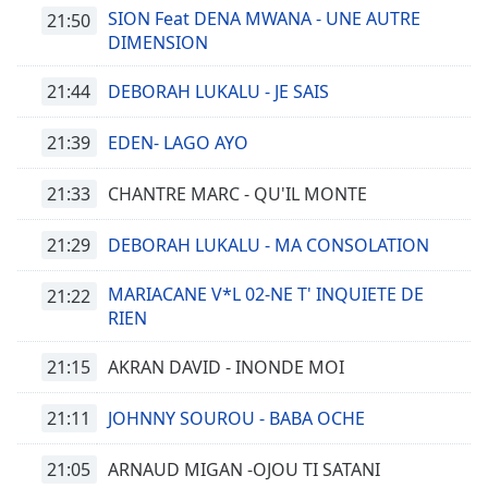
opens
SION Feat DENA MWANA - UNE AUTRE
21:50
subtitles
DIMENSION
settings
dialog
21:44
DEBORAH LUKALU - JE SAIS
subtitles
off
,
21:39
EDEN- LAGO AYO
selected
Audio
21:33
CHANTRE MARC - QU'IL MONTE
Track
21:29
DEBORAH LUKALU - MA CONSOLATION
Picture-
in-
Picture
MARIACANE V*L 02-NE T' INQUIETE DE
21:22
Fullscreen
RIEN
This
is
21:15
AKRAN DAVID - INONDE MOI
a
modal
21:11
JOHNNY SOUROU - BABA OCHE
window.
21:05
ARNAUD MIGAN -OJOU TI SATANI
Beginning