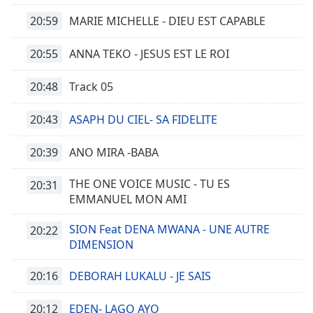
of
20:59
dialog
MARIE MICHELLE - DIEU EST CAPABLE
window.
Escape
20:55
ANNA TEKO - JESUS EST LE ROI
will
cancel
20:48
Track 05
and
close
20:43
ASAPH DU CIEL- SA FIDELITE
the
window.
20:39
ANO MIRA -BABA
Text
THE ONE VOICE MUSIC - TU ES
20:31
Color
EMMANUEL MON AMI
SION Feat DENA MWANA - UNE AUTRE
20:22
Opacity
DIMENSION
Text
20:16
DEBORAH LUKALU - JE SAIS
Background
Color
20:12
EDEN- LAGO AYO