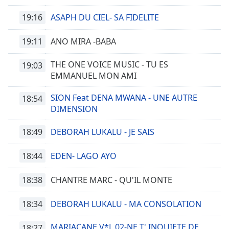
Font
19:16
ASAPH DU CIEL- SA FIDELITE
Family
19:11
ANO MIRA -BABA
Reset
Done
THE ONE VOICE MUSIC - TU ES
19:03
EMMANUEL MON AMI
Close
Modal
Dialog
SION Feat DENA MWANA - UNE AUTRE
18:54
End
DIMENSION
of
dialog
18:49
DEBORAH LUKALU - JE SAIS
window.
18:44
EDEN- LAGO AYO
18:38
CHANTRE MARC - QU'IL MONTE
18:34
DEBORAH LUKALU - MA CONSOLATION
MARIACANE V*L 02-NE T' INQUIETE DE
18:27