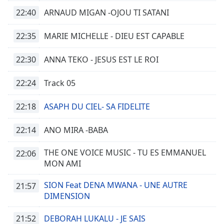
subtitles
22:40
settings
ARNAUD MIGAN -OJOU TI SATANI
dialog
subtitles
22:35
MARIE MICHELLE - DIEU EST CAPABLE
off
,
selected
22:30
ANNA TEKO - JESUS EST LE ROI
Audio
22:24
Track 05
Track
Picture-
22:18
ASAPH DU CIEL- SA FIDELITE
in-
Picture
22:14
ANO MIRA -BABA
Fullscreen
This
is
THE ONE VOICE MUSIC - TU ES EMMANUEL
22:06
a
MON AMI
modal
window.
SION Feat DENA MWANA - UNE AUTRE
21:57
DIMENSION
Beginning
21:52
of
DEBORAH LUKALU - JE SAIS