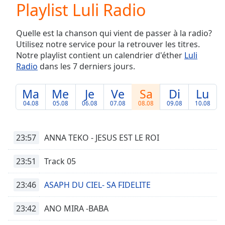
Playlist Luli Radio
Play
Video
Play
Quelle est la chanson qui vient de passer à la radio?
Skip
Utilisez notre service pour la retrouver les titres.
Backward
Notre playlist contient un calendrier d'éther
Luli
Skip
Forward
Radio
dans les 7 derniers jours.
Mute
Current
Ma
Me
Je
Ve
Sa
Di
Lu
Time
0:00
04.08
05.08
06.08
07.08
08.08
09.08
10.08
/
Duration
-:-
Loaded
:
23:57
ANNA TEKO - JESUS EST LE ROI
0.00%
Stream
23:51
Track 05
Type
LIVE
Seek to
23:46
ASAPH DU CIEL- SA FIDELITE
live,
currently
behind
live
LIVE
23:42
ANO MIRA -BABA
Remaining