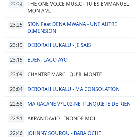
Time
-
THE ONE VOICE MUSIC - TU ES EMMANUEL
23:34
-:-
MON AMI
1x
SION Feat DENA MWANA - UNE AUTRE
23:25
Playback
DIMENSION
Rate
23:19
DEBORAH LUKALU - JE SAIS
Chapters
Chapters
23:15
EDEN- LAGO AYO
Descriptions
23:09
CHANTRE MARC - QU'IL MONTE
descriptions
23:04
DEBORAH LUKALU - MA CONSOLATION
off
,
selected
22:58
MARIACANE V*L 02-NE T' INQUIETE DE RIEN
Subtitles
22:51
AKRAN DAVID - INONDE MOI
subtitles
settings
,
22:46
JOHNNY SOUROU - BABA OCHE
opens