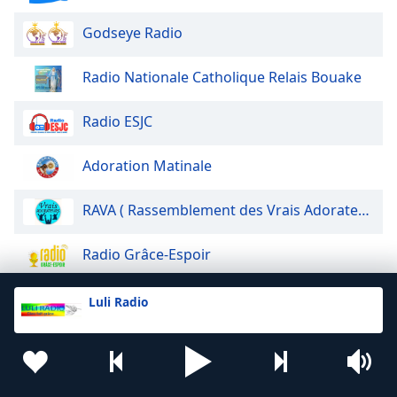
Godseye Radio
Radio Nationale Catholique Relais Bouake
Radio ESJC
Adoration Matinale
RAVA ( Rassemblement des Vrais Adorateurs)
Radio Grâce-Espoir
ACM Radio
Luli Radio
Les Messagers Du Christ
Radio Evangile Côte D'ivoire