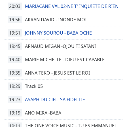
Family
20:03
MARIACANE V*L 02-NE T' INQUIETE DE RIEN
19:56
AKRAN DAVID - INONDE MOI
Reset
Done
19:51
JOHNNY SOUROU - BABA OCHE
Close
Modal
Dialog
19:45
ARNAUD MIGAN -OJOU TI SATANI
End
of
19:40
MARIE MICHELLE - DIEU EST CAPABLE
dialog
window.
19:35
ANNA TEKO - JESUS EST LE ROI
19:29
Track 05
19:23
ASAPH DU CIEL- SA FIDELITE
19:19
ANO MIRA -BABA
THE ONE VOICE MUSIC - TU ES EMMANUEL
19:11