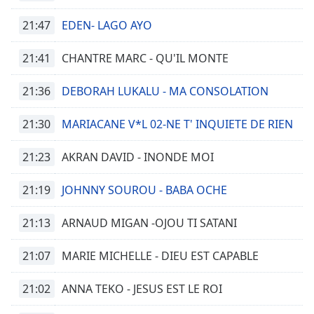
dialog
window.
21:47
EDEN- LAGO AYO
Escape
will
21:41
CHANTRE MARC - QU'IL MONTE
cancel
and
21:36
DEBORAH LUKALU - MA CONSOLATION
close
the
21:30
MARIACANE V*L 02-NE T' INQUIETE DE RIEN
window.
21:23
AKRAN DAVID - INONDE MOI
Text
Color
21:19
JOHNNY SOUROU - BABA OCHE
Opacity
21:13
ARNAUD MIGAN -OJOU TI SATANI
21:07
MARIE MICHELLE - DIEU EST CAPABLE
Text
Background
21:02
ANNA TEKO - JESUS EST LE ROI
Color