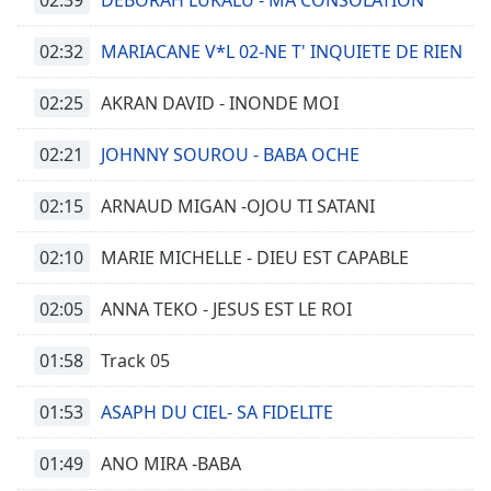
DEBORAH LUKALU - MA CONSOLATION
subtitles
settings
02:32
dialog
MARIACANE V*L 02-NE T' INQUIETE DE RIEN
subtitles
off
,
02:25
AKRAN DAVID - INONDE MOI
selected
02:21
JOHNNY SOUROU - BABA OCHE
Audio
Track
02:15
ARNAUD MIGAN -OJOU TI SATANI
Picture-
in-
02:10
MARIE MICHELLE - DIEU EST CAPABLE
Picture
Fullscreen
This
02:05
ANNA TEKO - JESUS EST LE ROI
is
a
01:58
Track 05
modal
window.
01:53
ASAPH DU CIEL- SA FIDELITE
Beginning
01:49
ANO MIRA -BABA
of