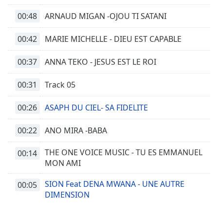
Opacity
00:48
ARNAUD MIGAN -OJOU TI SATANI
00:42
MARIE MICHELLE - DIEU EST CAPABLE
Caption
Area
00:37
Background
ANNA TEKO - JESUS EST LE ROI
Color
00:31
Track 05
Opacity
00:26
ASAPH DU CIEL- SA FIDELITE
Font
00:22
ANO MIRA -BABA
Size
THE ONE VOICE MUSIC - TU ES EMMANUEL
00:14
MON AMI
Text
Edge
SION Feat DENA MWANA - UNE AUTRE
00:05
Style
DIMENSION
Font