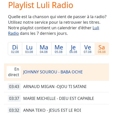
Playlist Luli Radio
Play
Video
Play
Quelle est la chanson qui vient de passer à la radio?
Skip
Utilisez notre service pour la retrouver les titres.
Backward
Notre playlist contient un calendrier d'éther
Luli
Skip
Forward
Radio
dans les 7 derniers jours.
Mute
Current
Di
Lu
Ma
Me
Je
Ve
Sa
Time
0:00
02.08
03.08
04.08
05.08
06.08
07.08
08.08
/
Duration
-:-
Loaded
:
En
0.00%
JOHNNY SOUROU - BABA OCHE
direct
Stream
Type
LIVE
03:43
ARNAUD MIGAN -OJOU TI SATANI
Seek to
live,
currently
03:37
MARIE MICHELLE - DIEU EST CAPABLE
behind
live
LIVE
Remaining
03:32
ANNA TEKO - JESUS EST LE ROI