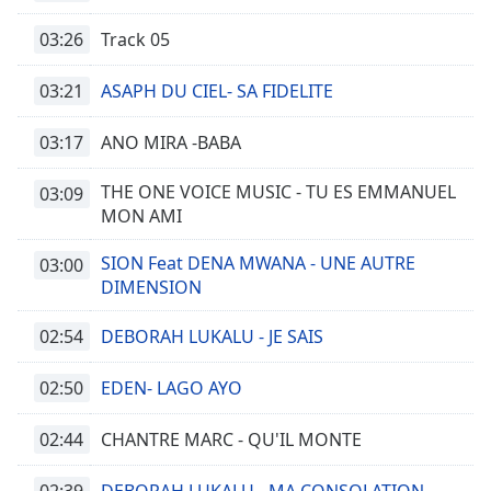
Time
-
-:-
03:26
Track 05
1x
03:21
ASAPH DU CIEL- SA FIDELITE
Playback
Rate
03:17
ANO MIRA -BABA
Chapters
THE ONE VOICE MUSIC - TU ES EMMANUEL
03:09
Chapters
MON AMI
Descriptions
SION Feat DENA MWANA - UNE AUTRE
03:00
DIMENSION
descriptions
off
,
02:54
DEBORAH LUKALU - JE SAIS
selected
Subtitles
02:50
EDEN- LAGO AYO
subtitles
02:44
CHANTRE MARC - QU'IL MONTE
settings
,
opens
02:39