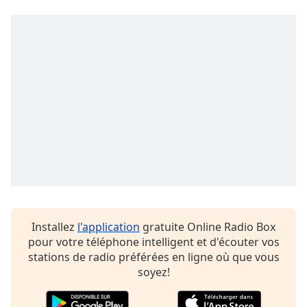
Family
Reset
Done
Close
Modal
Dialog
End
of
dialog
window.
Installez
l'application
gratuite Online Radio Box
pour votre téléphone intelligent et d'écouter vos
stations de radio préférées en ligne où que vous
soyez!