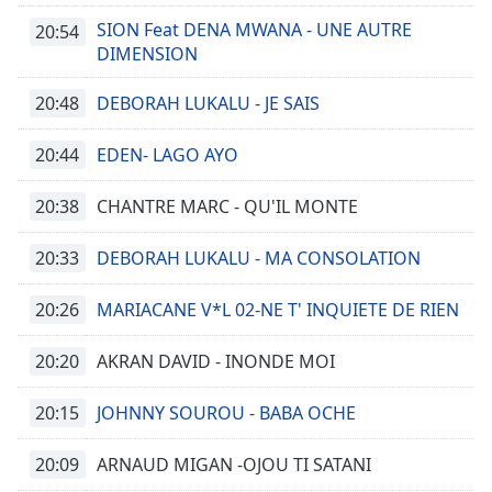
Opacity
SION Feat DENA MWANA - UNE AUTRE
20:54
DIMENSION
Caption
20:48
DEBORAH LUKALU - JE SAIS
Area
Background
20:44
EDEN- LAGO AYO
Color
20:38
CHANTRE MARC - QU'IL MONTE
Opacity
20:33
DEBORAH LUKALU - MA CONSOLATION
Font
20:26
MARIACANE V*L 02-NE T' INQUIETE DE RIEN
Size
20:20
AKRAN DAVID - INONDE MOI
Text
Edge
20:15
JOHNNY SOUROU - BABA OCHE
Style
20:09
ARNAUD MIGAN -OJOU TI SATANI
Font