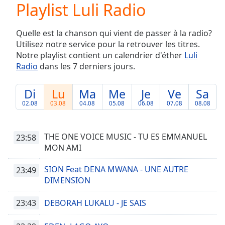
Playlist Luli Radio
Play
Video
Play
Quelle est la chanson qui vient de passer à la radio?
Skip
Utilisez notre service pour la retrouver les titres.
Backward
Notre playlist contient un calendrier d'éther
Luli
Skip
Forward
Radio
dans les 7 derniers jours.
Mute
Current
Di
Lu
Ma
Me
Je
Ve
Sa
Time
0:00
02.08
03.08
04.08
05.08
06.08
07.08
08.08
/
Duration
-:-
Loaded
:
THE ONE VOICE MUSIC - TU ES EMMANUEL
23:58
0.00%
MON AMI
Stream
Type
LIVE
SION Feat DENA MWANA - UNE AUTRE
23:49
Seek to
DIMENSION
live,
currently
behind
23:43
DEBORAH LUKALU - JE SAIS
live
LIVE
Remaining