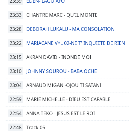
23:39
EDEN- LAGO AYO
Time
-
-:-
23:33
CHANTRE MARC - QU'IL MONTE
1x
23:28
DEBORAH LUKALU - MA CONSOLATION
Playback
Rate
23:22
MARIACANE V*L 02-NE T' INQUIETE DE RIEN
Chapters
Chapters
23:15
AKRAN DAVID - INONDE MOI
Descriptions
23:10
JOHNNY SOUROU - BABA OCHE
descriptions
23:04
ARNAUD MIGAN -OJOU TI SATANI
off
,
selected
22:59
MARIE MICHELLE - DIEU EST CAPABLE
Subtitles
22:54
ANNA TEKO - JESUS EST LE ROI
subtitles
settings
,
22:48
Track 05
opens