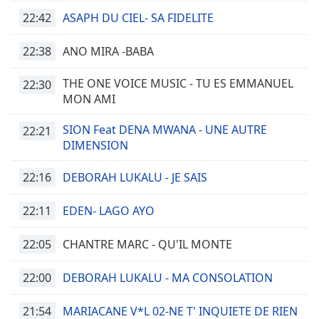
subtitles
22:42
settings
ASAPH DU CIEL- SA FIDELITE
dialog
subtitles
22:38
ANO MIRA -BABA
off
,
selected
THE ONE VOICE MUSIC - TU ES EMMANUEL
22:30
MON AMI
Audio
Track
SION Feat DENA MWANA - UNE AUTRE
22:21
DIMENSION
Picture-
in-
Picture
22:16
DEBORAH LUKALU - JE SAIS
Fullscreen
This
22:11
EDEN- LAGO AYO
is
a
22:05
CHANTRE MARC - QU'IL MONTE
modal
window.
22:00
DEBORAH LUKALU - MA CONSOLATION
Beginning
21:54
of
MARIACANE V*L 02-NE T' INQUIETE DE RIEN