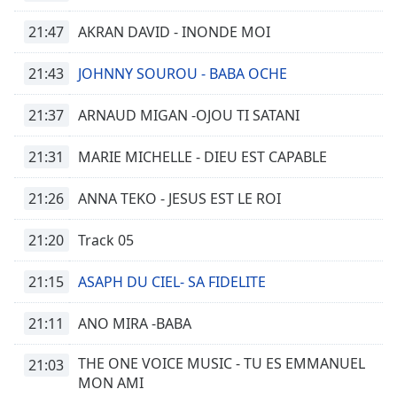
dialog
window.
21:47
AKRAN DAVID - INONDE MOI
Escape
will
21:43
JOHNNY SOUROU - BABA OCHE
cancel
and
21:37
ARNAUD MIGAN -OJOU TI SATANI
close
the
21:31
MARIE MICHELLE - DIEU EST CAPABLE
window.
21:26
ANNA TEKO - JESUS EST LE ROI
Text
Color
21:20
Track 05
Opacity
21:15
ASAPH DU CIEL- SA FIDELITE
21:11
ANO MIRA -BABA
Text
Background
THE ONE VOICE MUSIC - TU ES EMMANUEL
21:03
Color
MON AMI