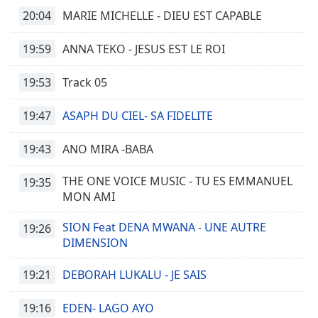
Family
20:04
MARIE MICHELLE - DIEU EST CAPABLE
19:59
ANNA TEKO - JESUS EST LE ROI
Reset
Done
19:53
Track 05
Close
Modal
Dialog
19:47
ASAPH DU CIEL- SA FIDELITE
End
of
19:43
ANO MIRA -BABA
dialog
window.
THE ONE VOICE MUSIC - TU ES EMMANUEL
19:35
MON AMI
SION Feat DENA MWANA - UNE AUTRE
19:26
DIMENSION
19:21
DEBORAH LUKALU - JE SAIS
19:16
EDEN- LAGO AYO