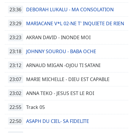
Time
-
-:-
23:36
DEBORAH LUKALU - MA CONSOLATION
1x
23:29
MARIACANE V*L 02-NE T' INQUIETE DE RIEN
Playback
Rate
23:23
AKRAN DAVID - INONDE MOI
Chapters
23:18
JOHNNY SOUROU - BABA OCHE
Chapters
23:12
ARNAUD MIGAN -OJOU TI SATANI
Descriptions
descriptions
23:07
MARIE MICHELLE - DIEU EST CAPABLE
off
,
selected
23:02
ANNA TEKO - JESUS EST LE ROI
Subtitles
22:55
Track 05
subtitles
settings
,
22:50
ASAPH DU CIEL- SA FIDELITE
opens