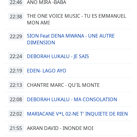
subtitles
22:46
ANO MIRA -BABA
settings
dialog
THE ONE VOICE MUSIC - TU ES EMMANUEL
22:38
subtitles
MON AMI
off
,
selected
SION Feat DENA MWANA - UNE AUTRE
22:29
DIMENSION
Audio
Track
22:24
DEBORAH LUKALU - JE SAIS
Picture-
in-
22:19
EDEN- LAGO AYO
Picture
Fullscreen
22:13
CHANTRE MARC - QU'IL MONTE
This
is
22:08
a
DEBORAH LUKALU - MA CONSOLATION
modal
window.
22:02
MARIACANE V*L 02-NE T' INQUIETE DE RIEN
Beginning
21:55
AKRAN DAVID - INONDE MOI
of