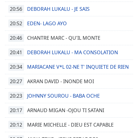
Opacity
20:56
DEBORAH LUKALU - JE SAIS
20:52
EDEN- LAGO AYO
Caption
Area
20:46
CHANTRE MARC - QU'IL MONTE
Background
Color
20:41
DEBORAH LUKALU - MA CONSOLATION
Opacity
20:34
MARIACANE V*L 02-NE T' INQUIETE DE RIEN
20:27
AKRAN DAVID - INONDE MOI
Font
Size
20:23
JOHNNY SOUROU - BABA OCHE
Text
20:17
ARNAUD MIGAN -OJOU TI SATANI
Edge
Style
20:12
MARIE MICHELLE - DIEU EST CAPABLE
Font