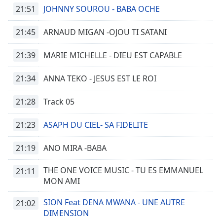
dialog
21:51
JOHNNY SOUROU - BABA OCHE
window.
Escape
21:45
ARNAUD MIGAN -OJOU TI SATANI
will
cancel
21:39
MARIE MICHELLE - DIEU EST CAPABLE
and
close
21:34
ANNA TEKO - JESUS EST LE ROI
the
window.
21:28
Track 05
Text
21:23
ASAPH DU CIEL- SA FIDELITE
Color
21:19
ANO MIRA -BABA
Opacity
THE ONE VOICE MUSIC - TU ES EMMANUEL
21:11
MON AMI
Text
Background
SION Feat DENA MWANA - UNE AUTRE
21:02
Color
DIMENSION