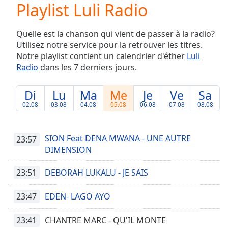
Playlist Luli Radio
Play
Video
Play
Quelle est la chanson qui vient de passer à la radio?
Skip
Utilisez notre service pour la retrouver les titres.
Backward
Notre playlist contient un calendrier d'éther
Luli
Skip
Forward
Radio
dans les 7 derniers jours.
Mute
Current
Di
Lu
Ma
Me
Je
Ve
Sa
Time
0:00
02.08
03.08
04.08
05.08
06.08
07.08
08.08
/
Duration
-:-
Loaded
:
SION Feat DENA MWANA - UNE AUTRE
23:57
0.00%
DIMENSION
Stream
Type
LIVE
23:51
DEBORAH LUKALU - JE SAIS
Seek to
live,
currently
23:47
EDEN- LAGO AYO
behind
live
LIVE
Remaining
23:41
CHANTRE MARC - QU'IL MONTE