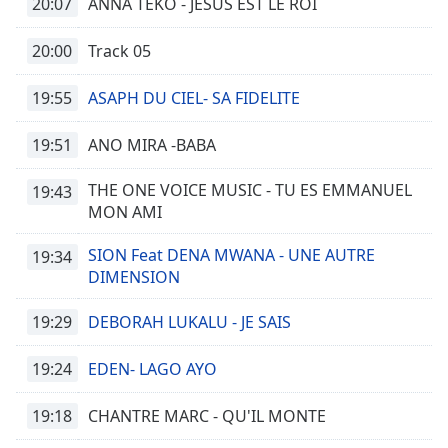
20:07
ANNA TEKO - JESUS EST LE ROI
Family
20:00
Track 05
Reset
19:55
ASAPH DU CIEL- SA FIDELITE
Done
Close
19:51
Modal
ANO MIRA -BABA
Dialog
End
THE ONE VOICE MUSIC - TU ES EMMANUEL
19:43
of
MON AMI
dialog
window.
SION Feat DENA MWANA - UNE AUTRE
19:34
DIMENSION
19:29
DEBORAH LUKALU - JE SAIS
19:24
EDEN- LAGO AYO
19:18
CHANTRE MARC - QU'IL MONTE