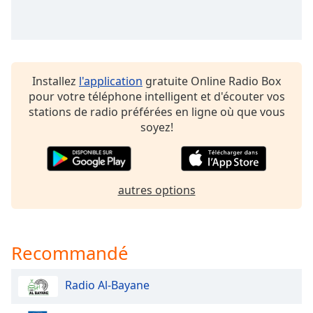
subtitles
settings
dialog
subtitles
off
,
selected
Installez
l'application
gratuite Online Radio Box
pour votre téléphone intelligent et d'écouter vos
Audio
stations de radio préférées en ligne où que vous
Track
soyez!
Picture-
in-
Picture
Fullscreen
autres options
This
is
a
modal
Recommandé
window.
Radio Al-Bayane
Beginning
of