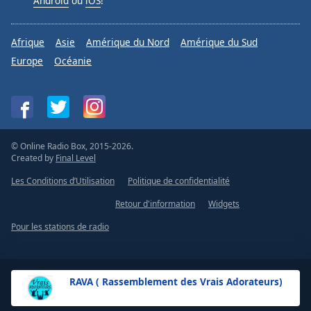
Android
ou
iOS
!
Afrique
Asie
Amérique du Nord
Amérique du Sud
Europe
Océanie
© Online Radio Box, 2015-2026.
Created by
Final Level
Les Conditions d’Utilisation
Politique de confidentialité
Retour d'information
Widgets
Pour les stations de radio
RAVA ( Rassemblement des Vrais Adorateurs)