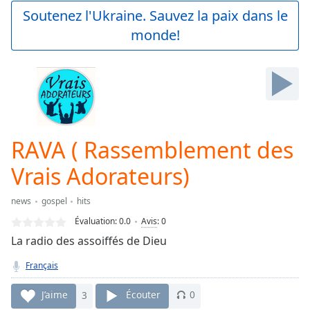
Play
Soutenez l'Ukraine. Sauvez la paix dans le
Video
monde!
Play
Skip
Backward
Skip
Forward
Mute
Current
Time
0:00
RAVA ( Rassemblement des
/
Duration
-:-
Vrais Adorateurs)
Loaded
:
0.00%
news
gospel
hits
Stream
Évaluation:
0.0
Avis
:
0
Type
LIVE
La radio des assoiffés de Dieu
Seek to
live,
currently
Français
behind
live
LIVE
J’aime
3
Écouter
0
Remaining