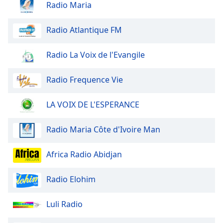
Radio Maria
dialog
window.
Escape
Radio Atlantique FM
will
cancel
Radio La Voix de l'Evangile
and
close
Radio Frequence Vie
the
window.
LA VOIX DE L'ESPERANCE
Text
Color
Radio Maria Côte d'Ivoire Man
Africa Radio Abidjan
Opacity
Radio Elohim
Text
Background
Luli Radio
Color