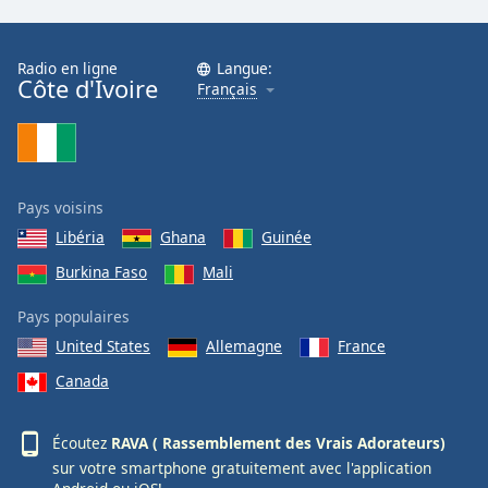
Family
Radio en ligne
Langue:
Côte d'Ivoire
Français
Reset
Done
Close
Modal
Dialog
End
Pays voisins
of
Libéria
Ghana
Guinée
dialog
window.
Burkina Faso
Mali
Pays populaires
United States
Allemagne
France
Canada
Écoutez
RAVA ( Rassemblement des Vrais Adorateurs)
sur votre smartphone gratuitement avec l'application