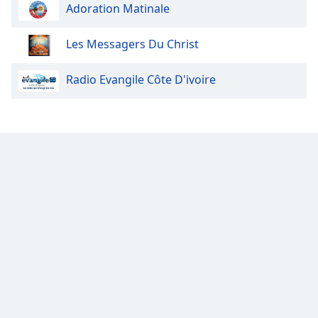
Adoration Matinale
Opacity
Les Messagers Du Christ
Caption
Area
Radio Evangile Côte D'ivoire
Background
Color
Opacity
Font
Size
Text
Edge
Style
Font