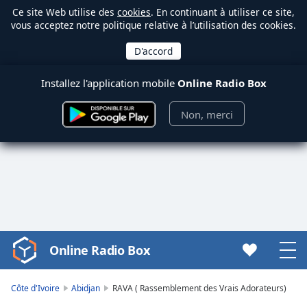
Ce site Web utilise des
cookies
. En continuant à utiliser ce site,
vous acceptez notre politique relative à l’utilisation des cookies.
Installez l'application mobile
Online Radio Box
Non, merci
Online Radio Box
Video
Player
is
Côte d'Ivoire
Abidjan
RAVA ( Rassemblement des Vrais Adorateurs)
loading.