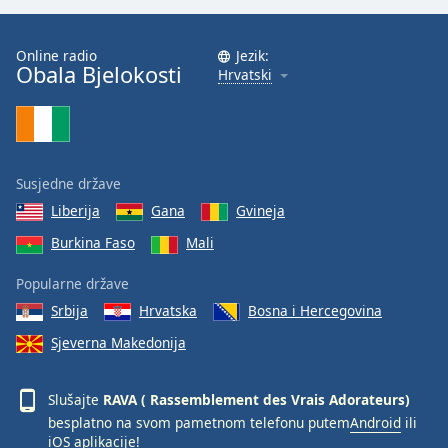
Font
Family
Online radio
Jezik:
Obala Bjelokosti
Hrvatski
Reset
Done
Close
Modal
Dialog
Susjedne države
End
Liberija
Gana
Gvineja
of
dialog
Burkina Faso
Mali
window.
Popularne države
Srbija
Hrvatska
Bosna i Hercegovina
Sjeverna Makedonija
Slušajte
RAVA ( Rassemblement des Vrais Adorateurs)
besplatno na svom pametnom telefonu putem
Android
ili
iOS
aplikacije!