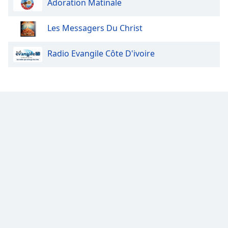
Adoration Matinale
Opacity
Les Messagers Du Christ
Caption
Radio Evangile Côte D'ivoire
Area
Background
Color
Opacity
Font
Size
Text
Edge
Style