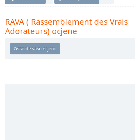
Remaining
Time
-
-:-
RAVA ( Rassemblement des Vrais
1x
Adorateurs) ocjene
Playback
Rate
Chapters
Chapters
Descriptions
descriptions
off
,
selected
Subtitles
subtitles
settings
,