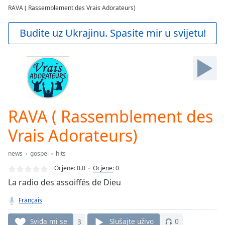
loading.
RAVA ( Rassemblement des Vrais Adorateurs)
Play
Video
Budite uz Ukrajinu. Spasite mir u svijetu!
Play
Skip
Backward
Skip
Forward
Mute
Current
Time
0:00
RAVA ( Rassemblement des
/
Duration
-:-
Vrais Adorateurs)
Loaded
:
0.00%
news
gospel
hits
Stream
Ocjene:
0.0
Ocjene
:
0
Type
LIVE
La radio des assoiffés de Dieu
Seek to
live,
Français
currently
behind
live
LIVE
Sviđa mi se
3
Slušajte uživo
0