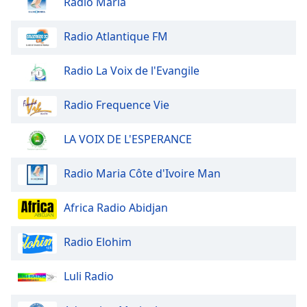
Radio Maria
of
dialog
window.
Radio Atlantique FM
Escape
will
Radio La Voix de l'Evangile
cancel
and
Radio Frequence Vie
close
the
LA VOIX DE L'ESPERANCE
window.
Text
Radio Maria Côte d'Ivoire Man
Color
Africa Radio Abidjan
Opacity
Radio Elohim
Text
Luli Radio
Background
Color