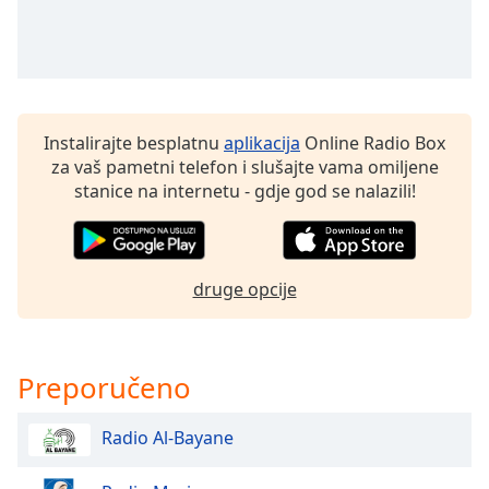
opens
subtitles
settings
dialog
subtitles
off
,
Instalirajte besplatnu
aplikacija
Online Radio Box
selected
za vaš pametni telefon i slušajte vama omiljene
stanice na internetu - gdje god se nalazili!
Audio
Track
Picture-
in-
Picture
druge opcije
Fullscreen
This
is
a
Preporučeno
modal
window.
Radio Al-Bayane
Beginning