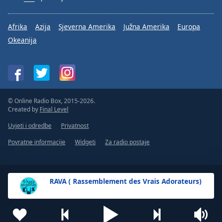
Afrika
Azija
Sjeverna Amerika
Južna Amerika
Europa
Okeanija
© Online Radio Box, 2015-2026.
Created by
Final Level
Uvjeti i odredbe
Privatnost
Povratne informacije
Widgeti
Za radio postaje
RAVA ( Rassemblement des Vrais Adorateurs)