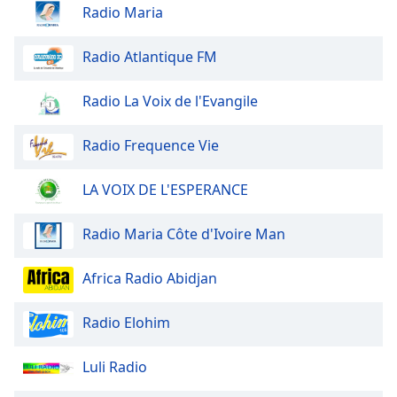
dialog
Radio Maria
window.
Escape
Radio Atlantique FM
will
cancel
Radio La Voix de l'Evangile
and
close
Radio Frequence Vie
the
window.
LA VOIX DE L'ESPERANCE
Text
Color
Radio Maria Côte d'Ivoire Man
Opacity
Africa Radio Abidjan
Radio Elohim
Text
Background
Luli Radio
Color