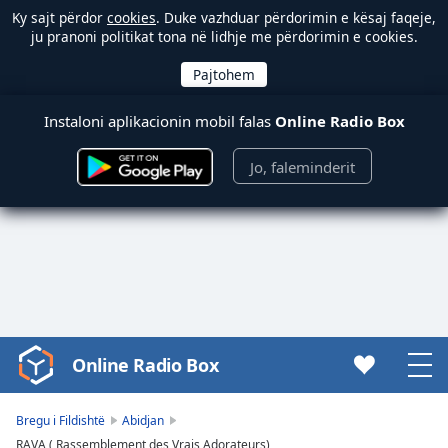
Ky sajt përdor
cookies
. Duke vazhduar përdorimin e kësaj faqeje,
ju pranoni politikat tona në lidhje me përdorimin e cookies.
Instaloni aplikacionin mobil falas
Online Radio Box
Jo, faleminderit
Online Radio Box
Video
Player
is
Bregu i Fildishtë
Abidjan
loading.
RAVA ( Rassemblement des Vrais Adorateurs)