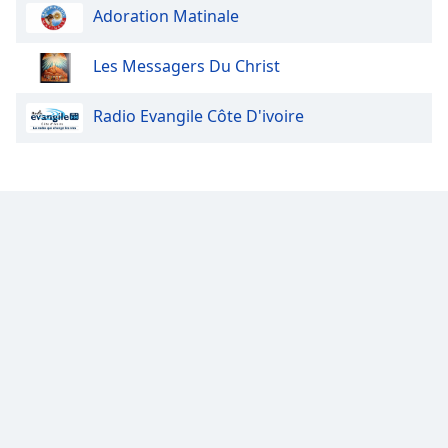
Adoration Matinale
Opacity
Les Messagers Du Christ
Caption
Area
Radio Evangile Côte D'ivoire
Background
Color
Opacity
Font
Size
Text
Edge
Style
Font