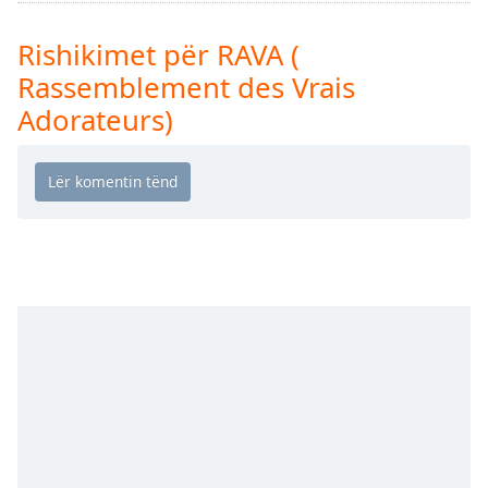
Time
-
-:-
Rishikimet për RAVA (
1x
Rassemblement des Vrais
Playback
Adorateurs)
Rate
Chapters
Chapters
Descriptions
descriptions
off
,
selected
Subtitles
subtitles
settings
,
opens