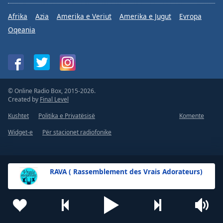
Afrika
Azia
Amerika e Veriut
Amerika e Jugut
Evropa
Oqeania
© Online Radio Box, 2015-2026.
Created by
Final Level
Kushtet
Politika e Privatësisë
Komente
Widget-e
Për stacionet radiofonike
RAVA ( Rassemblement des Vrais Adorateurs)