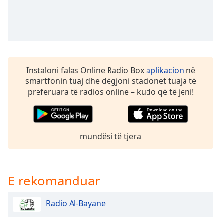
subtitles
settings
dialog
subtitles
off
,
selected
Instaloni falas Online Radio Box
aplikacion
në
Audio
smartfonin tuaj dhe dëgjoni stacionet tuaja të
Track
preferuara të radios online – kudo që të jeni!
Picture-
in-
Picture
Fullscreen
mundësi të tjera
This
is
a
modal
E rekomanduar
window.
Radio Al-Bayane
Beginning
of