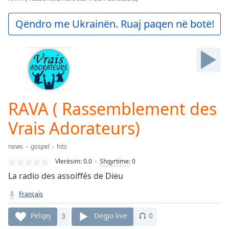
Play
Video
Qëndro me Ukrainën. Ruaj paqen në botë!
Play
Skip
Backward
Skip
Forward
Mute
Current
Time
0:00
RAVA ( Rassemblement des
/
Duration
-:-
Vrais Adorateurs)
Loaded
:
0.00%
news
gospel
hits
Stream
Vlerësim:
0.0
Shqyrtime
:
0
Type
LIVE
La radio des assoiffés de Dieu
Seek to
live,
Français
currently
behind
live
LIVE
Pëlqej
3
Dëgjo live
0
Remaining