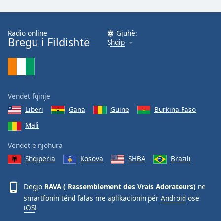
Family
Radio online
Gjuhë:
Bregu i Fildishtë
Reset
Shqip
Done
Close
Modal
Dialog
End
Vendet fqinje
of
dialog
Liberi
Gana
Guine
Burkina Faso
window.
Mali
Vendet e njohura
Shqipëria
Kosova
SHBA
Brazili
Dëgjo
RAVA ( Rassemblement des Vrais Adorateurs)
në
smartfonin tënd falas me aplikacionin për
Android
ose
iOS
!