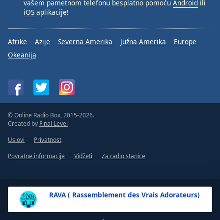
vašem pametnom telefonu besplatno pomoću
Android
ili
iOS
aplikacije!
Afrike
Azije
Severna Amerika
Južna Amerika
Europe
Okeanija
© Online Radio Box, 2015-2026.
Created by
Final Level
Uslovi
Privatnost
Povratne informacije
Vidžeti
Za radio stanice
RAVA ( Rassemblement des Vrais Adorateurs)