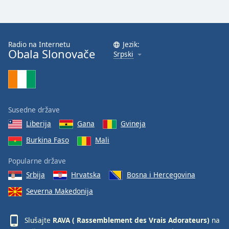
Family
Reset
Radio na Internetu
Jezik:
Obala Slonovače
Srpski
Done
Close
Modal
Dialog
End
of
Susedne države
dialog
Liberija
Gana
Gvineja
window.
Burkina Faso
Mali
Popularne države
Srbija
Hrvatska
Bosna i Hercegovina
Severna Makedonija
Slušajte
RAVA ( Rassemblement des Vrais Adorateurs)
na