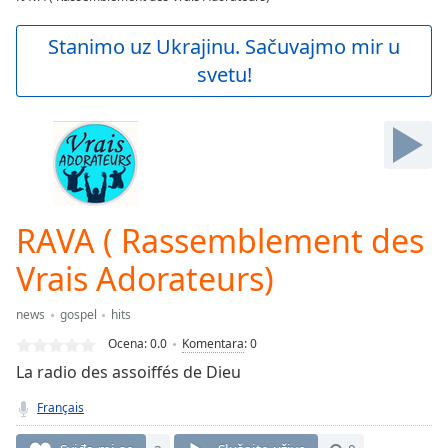
Play
Video
Stanimo uz Ukrajinu. Sačuvajmo mir u
Play
svetu!
Skip
Backward
Skip
Forward
Mute
Current
Time
0:00
/
RAVA ( Rassemblement des
Duration
-:-
Loaded
:
Vrais Adorateurs)
0.00%
Stream
news
gospel
hits
Type
LIVE
Ocena:
0.0
Komentara
:
0
Seek to
live,
La radio des assoiffés de Dieu
currently
behind
Français
live
LIVE
Remaining