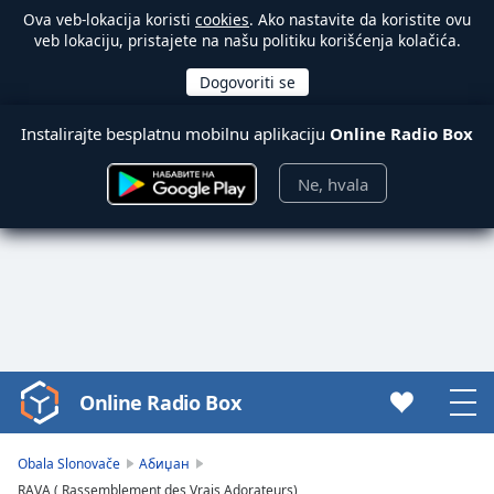
Ova veb-lokacija koristi
cookies
. Ako nastavite da koristite ovu
veb lokaciju, pristajete na našu politiku korišćenja kolačića.
Instalirajte besplatnu mobilnu aplikaciju
Online Radio Box
Ne, hvala
Online Radio Box
Video
Player
is
Obala Slonovače
Абиџан
loading.
RAVA ( Rassemblement des Vrais Adorateurs)