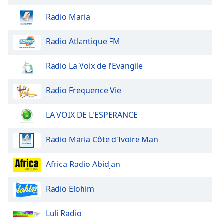
dialog
window.
Radio Maria
Escape
will
Radio Atlantique FM
cancel
and
Radio La Voix de l'Evangile
close
the
Radio Frequence Vie
window.
Text
LA VOIX DE L'ESPERANCE
Color
Radio Maria Côte d'Ivoire Man
Opacity
Africa Radio Abidjan
Text
Radio Elohim
Background
Color
Luli Radio