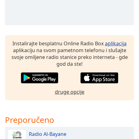
subtitles
settings
dialog
subtitles
off
,
selected
Instalirajte besplatnu Online Radio Box
aplikacija
Audio
aplikaciju na svom pametnom telefonu i slušajte
Track
svoje omiljene radio stanice preko interneta - gde
god da ste!
Picture-
in-
Picture
Fullscreen
This
druge opcije
is
a
modal
window.
Preporučeno
Beginning
Radio Al-Bayane
of