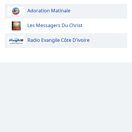
Opacity
Adoration Matinale
Caption
Les Messagers Du Christ
Area
Background
Radio Evangile Côte D'ivoire
Color
Opacity
Font
Size
Text
Edge
Style
Font