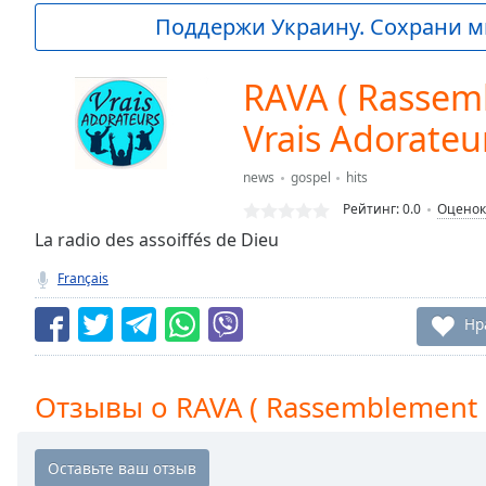
Current
Поддержи Украину. Сохрани м
Time
0:00
/
Duration
-:-
RAVA ( Rassem
Loaded
:
0.00%
Vrais Adorateu
0:00
Stream
news
gospel
hits
Type
LIVE
Рейтинг:
0.0
Оценок
Seek to
La radio des assoiffés de Dieu
live,
currently
behind
Français
live
LIVE
Remaining
Нр
Time
-
-:-
Отзывы о RAVA ( Rassemblement d
1x
Playback
Rate