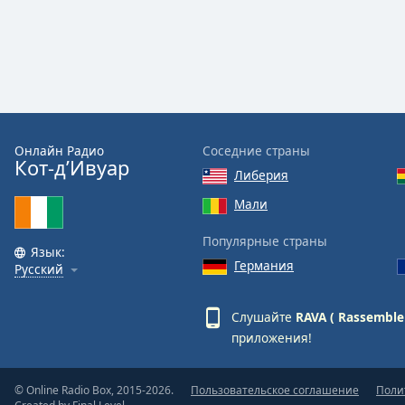
Audio
Track
Picture-
in-
Picture
Fullscreen
This
is
Онлайн Радио
Соседние страны
a
Кот-д’Ивуар
Либерия
modal
window.
Мали
Популярные страны
Beginning
Язык:
of
Германия
Русский
dialog
window.
Слушайте
RAVA ( Rassemble
Escape
приложения!
will
cancel
and
© Online Radio Box, 2015-2026.
Пользовательское соглашение
Поли
close