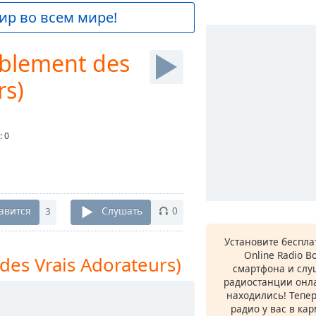
ир во всем мире!
blement des
rs)
:
0
авится
3
Слушать
0
Установите беспл
Online Radio B
es Vrais Adorateurs)
смартфона и сл
радиостанции онла
находились! Тепе
радио у вас в ка