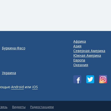
Африка
Азия
Буркина-Фасо
Северная Америка
Южная Америка
Европа
Океания
Украина
омощью
Android
или
iOS
связь
Виджеты
Радиостанциям