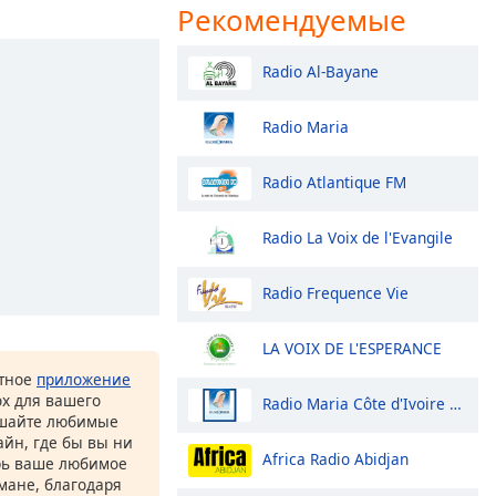
Рекомендуемые
Radio Al-Bayane
Radio Maria
Radio Atlantique FM
Radio La Voix de l'Evangile
Radio Frequence Vie
LA VOIX DE L'ESPERANCE
атное
приложение
ox для вашего
Radio Maria Côte d'Ivoire Man
ушайте любимые
йн, где бы вы ни
Africa Radio Abidjan
рь ваше любимое
рмане, благодаря