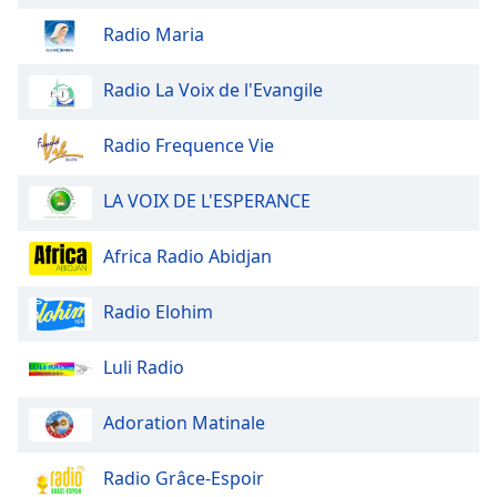
of
dialog
Radio Maria
window.
Escape
Radio La Voix de l'Evangile
will
cancel
Radio Frequence Vie
and
close
LA VOIX DE L'ESPERANCE
the
window.
Africa Radio Abidjan
Text
Color
Radio Elohim
Luli Radio
Opacity
Adoration Matinale
Text
Background
Radio Grâce-Espoir
Color