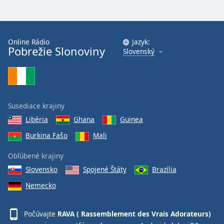
Font
Family
Online Rádio
Jazyk:
Pobrežie Slonoviny
Reset
Slovenský
Done
Close
Modal
Dialog
End
Susediace krajiny
of
Libéria
Ghana
Guinea
dialog
window.
Burkina Fašo
Mali
Obľúbené krajiny
Slovensko
Spojené Štáty
Brazília
Nemecko
Počúvajte
RAVA ( Rassemblement des Vrais Adorateurs)