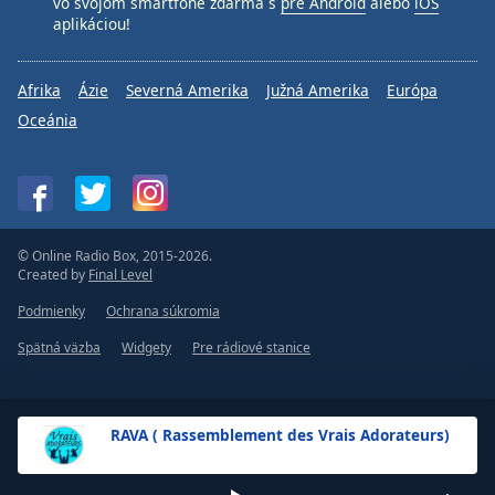
vo svojom smartfóne zdarma s
pre Android
alebo
iOS
aplikáciou!
Afrika
Ázie
Severná Amerika
Južná Amerika
Európa
Oceánia
© Online Radio Box, 2015-2026.
Created by
Final Level
Podmienky
Ochrana súkromia
Spätná väzba
Widgety
Pre rádiové stanice
RAVA ( Rassemblement des Vrais Adorateurs)