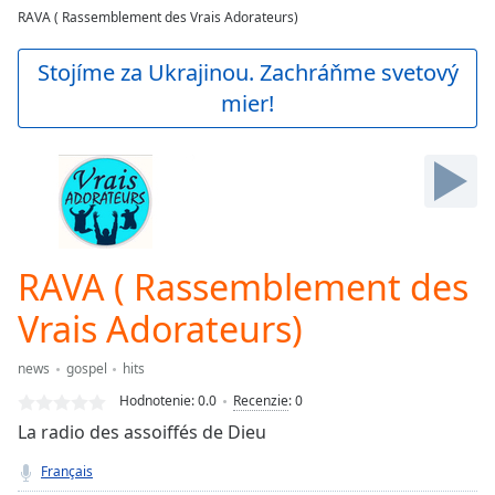
loading.
RAVA ( Rassemblement des Vrais Adorateurs)
Play
Video
Stojíme za Ukrajinou. Zachráňme svetový
Play
mier!
Skip
Backward
Skip
Forward
Mute
Current
Time
0:00
/
RAVA ( Rassemblement des
Duration
-:-
Loaded
:
Vrais Adorateurs)
0.00%
Stream
news
gospel
hits
Type
LIVE
Hodnotenie:
0.0
Recenzie
:
0
Seek to
live,
La radio des assoiffés de Dieu
currently
behind
Français
live
LIVE