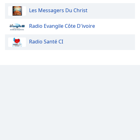
Les Messagers Du Christ
Opacity
Radio Evangile Côte D'ivoire
Caption
Area
Radio Santé CI
Background
Color
Opacity
Font
Size
Text
Edge
Style