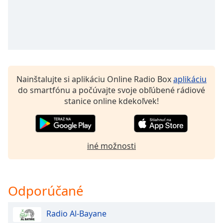
opens
subtitles
settings
dialog
subtitles
off
,
selected
Nainštalujte si aplikáciu Online Radio Box
aplikáciu
Audio
do smartfónu a počúvajte svoje obľúbené rádiové
Track
stanice online kdekoľvek!
Picture-
in-
Picture
Fullscreen
iné možnosti
This
is
a
modal
Odporúčané
window.
Radio Al-Bayane
Beginning