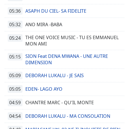
opens
05:36
subtitles
ASAPH DU CIEL- SA FIDELITE
settings
dialog
05:32
ANO MIRA -BABA
subtitles
off
,
THE ONE VOICE MUSIC - TU ES EMMANUEL
05:24
selected
MON AMI
Audio
SION Feat DENA MWANA - UNE AUTRE
05:15
Track
DIMENSION
Picture-
in-
05:09
DEBORAH LUKALU - JE SAIS
Picture
Fullscreen
05:05
EDEN- LAGO AYO
This
is
04:59
CHANTRE MARC - QU'IL MONTE
a
modal
04:54
DEBORAH LUKALU - MA CONSOLATION
window.