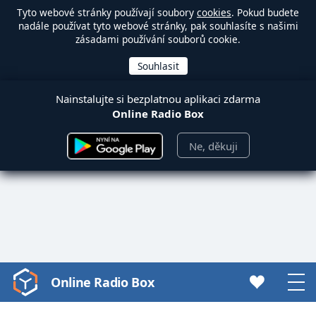
Tyto webové stránky používají soubory
cookies
. Pokud budete
nadále používat tyto webové stránky, pak souhlasíte s našimi
zásadami používání souborů cookie.
Nainstalujte si bezplatnou aplikaci zdarma
Online Radio Box
Ne, děkuji
Online Radio Box
Video
Player