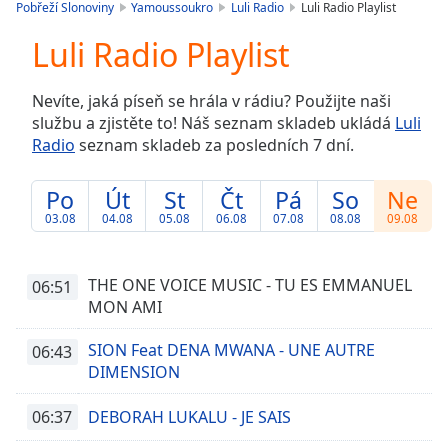
is
Pobřeží Slonoviny
Yamoussoukro
Luli Radio
Luli Radio Playlist
loading.
Luli Radio Playlist
Play
Video
Play
Nevíte, jaká píseň se hrála v rádiu? Použijte naši
Skip
službu a zjistěte to! Náš seznam skladeb ukládá
Luli
Backward
Radio
seznam skladeb za posledních 7 dní.
Skip
Forward
Mute
Po
Út
St
Čt
Pá
So
Ne
Current
03.08
04.08
05.08
06.08
07.08
08.08
09.08
Time
0:00
/
Duration
-:-
THE ONE VOICE MUSIC - TU ES EMMANUEL
06:51
Loaded
:
MON AMI
0.00%
Stream
SION Feat DENA MWANA - UNE AUTRE
06:43
Type
LIVE
DIMENSION
Seek to
live,
06:37
DEBORAH LUKALU - JE SAIS
currently
behind
live
LIVE