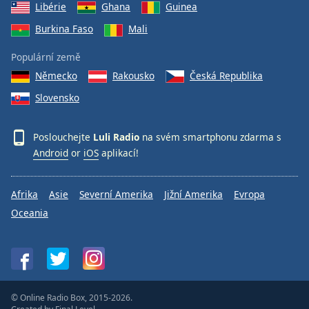
Libérie
Ghana
Guinea
Burkina Faso
Mali
Populární země
Německo
Rakousko
Česká Republika
Slovensko
Poslouchejte
Luli Radio
na svém smartphonu zdarma s
Android
or
iOS
aplikací!
Afrika
Asie
Severní Amerika
Jižní Amerika
Evropa
Oceania
© Online Radio Box, 2015-2026.