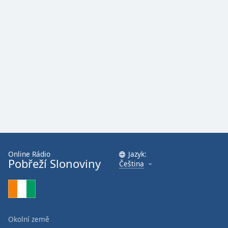
Online Rádio
Jazyk:
Pobřeží Slonoviny
Čeština
Okolní země