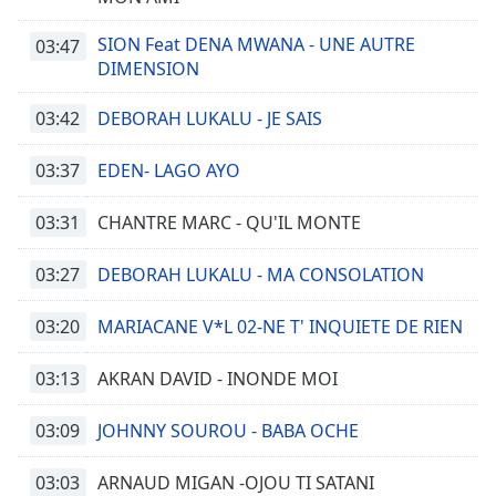
Color
SION Feat DENA MWANA - UNE AUTRE
03:47
Opacity
DIMENSION
03:42
DEBORAH LUKALU - JE SAIS
Caption
Area
03:37
EDEN- LAGO AYO
Background
Color
03:31
CHANTRE MARC - QU'IL MONTE
Opacity
03:27
DEBORAH LUKALU - MA CONSOLATION
03:20
MARIACANE V*L 02-NE T' INQUIETE DE RIEN
Font
Size
03:13
AKRAN DAVID - INONDE MOI
Text
03:09
JOHNNY SOUROU - BABA OCHE
Edge
Style
03:03
ARNAUD MIGAN -OJOU TI SATANI