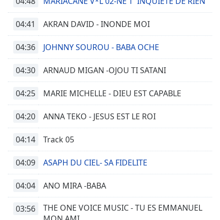
04:48
Beginning
MARIACANE V*L 02-NE T' INQUIETE DE RIEN
of
dialog
04:41
AKRAN DAVID - INONDE MOI
window.
Escape
04:36
JOHNNY SOUROU - BABA OCHE
will
cancel
04:30
ARNAUD MIGAN -OJOU TI SATANI
and
close
04:25
MARIE MICHELLE - DIEU EST CAPABLE
the
window.
04:20
ANNA TEKO - JESUS EST LE ROI
Text
04:14
Track 05
Color
04:09
ASAPH DU CIEL- SA FIDELITE
Opacity
04:04
ANO MIRA -BABA
Text
THE ONE VOICE MUSIC - TU ES EMMANUEL
03:56
Background
MON AMI