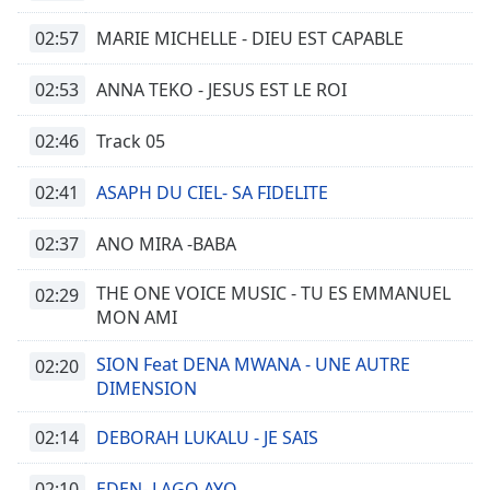
Font
02:57
MARIE MICHELLE - DIEU EST CAPABLE
Family
02:53
ANNA TEKO - JESUS EST LE ROI
Reset
02:46
Track 05
Done
Close
02:41
ASAPH DU CIEL- SA FIDELITE
Modal
Dialog
End
02:37
ANO MIRA -BABA
of
dialog
THE ONE VOICE MUSIC - TU ES EMMANUEL
02:29
window.
MON AMI
SION Feat DENA MWANA - UNE AUTRE
02:20
DIMENSION
02:14
DEBORAH LUKALU - JE SAIS
02:10
EDEN- LAGO AYO