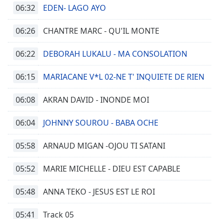
06:32
EDEN- LAGO AYO
Remaining
Time
-
06:26
-:-
CHANTRE MARC - QU'IL MONTE
1x
06:22
DEBORAH LUKALU - MA CONSOLATION
Playback
Rate
06:15
MARIACANE V*L 02-NE T' INQUIETE DE RIEN
Chapters
06:08
AKRAN DAVID - INONDE MOI
Chapters
06:04
JOHNNY SOUROU - BABA OCHE
Descriptions
05:58
ARNAUD MIGAN -OJOU TI SATANI
descriptions
off
,
selected
05:52
MARIE MICHELLE - DIEU EST CAPABLE
Subtitles
05:48
ANNA TEKO - JESUS EST LE ROI
subtitles
05:41
Track 05
settings
,