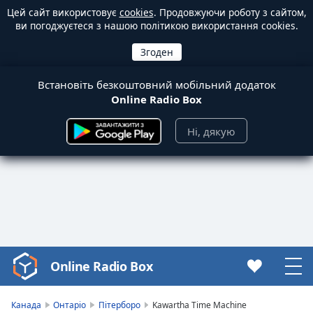
Цей сайт використовує
cookies
. Продовжуючи роботу з сайтом,
ви погоджуєтеся з нашою політикою використання cookies.
Встановіть безкоштовний мобільний додаток
Online Radio Box
Ні, дякую
Online Radio Box
Video
Player
is
Канада
Онтаріо
Пітерборо
Kawartha Time Machine