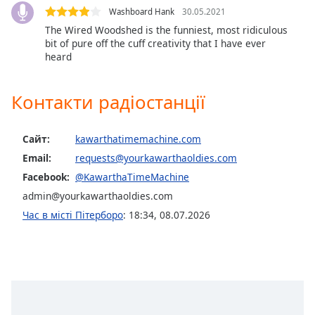
Washboard Hank
30.05.2021
The Wired Woodshed is the funniest, most ridiculous
bit of pure off the cuff creativity that I have ever
heard
Контакти радіостанції
Сайт:
kawarthatimemachine.com
Email:
requests@yourkawarthaoldies.com
Facebook:
@KawarthaTimeMachine
admin@yourkawarthaoldies.com
Час в місті Пітерборо
:
18:34
,
08.07.2026