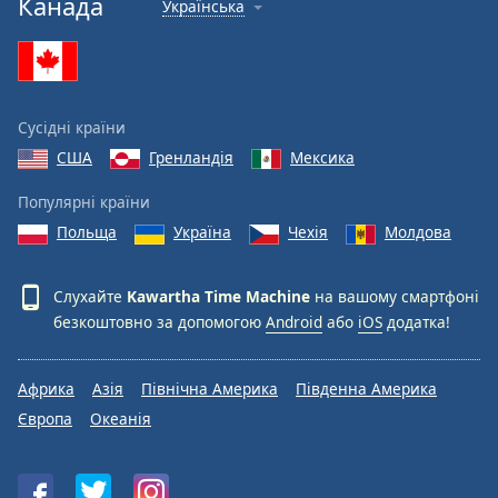
Канада
Українська
Сусідні країни
США
Гренландія
Мексика
Популярні країни
Польща
Україна
Чехія
Молдова
Слухайте
Kawartha Time Machine
на вашому смартфоні
безкоштовно за допомогою
Android
або
iOS
додатка!
Африка
Азія
Північна Америка
Південна Америка
Європа
Океанія