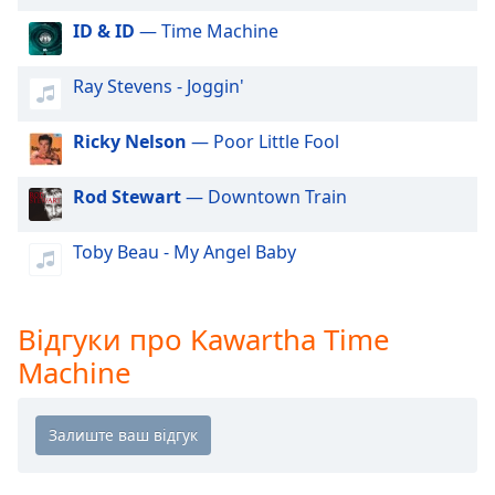
of
dialog
ID & ID
— Time Machine
window.
Escape
Ray Stevens - Joggin'
will
cancel
Ricky Nelson
— Poor Little Fool
and
close
Rod Stewart
— Downtown Train
the
window.
Toby Beau - My Angel Baby
Text
Color
Відгуки про Kawartha Time
Opacity
Machine
Text
Background
Color