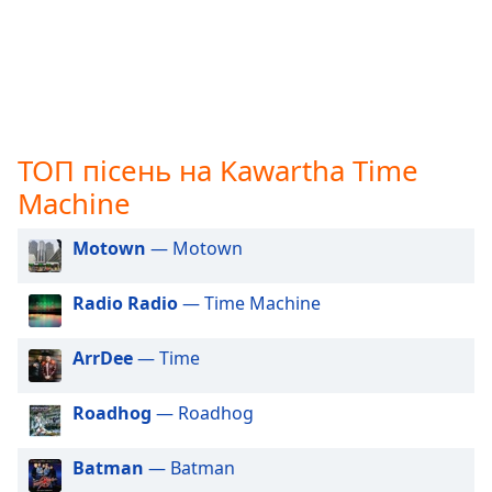
subtitles
settings
dialog
subtitles
off
,
selected
ТОП пісень на Kawartha Time
Audio
Machine
Track
Motown
— Motown
Picture-
in-
Picture
Radio Radio
— Time Machine
Fullscreen
This
is
ArrDee
— Time
a
modal
Roadhog
— Roadhog
window.
Batman
— Batman
Beginning