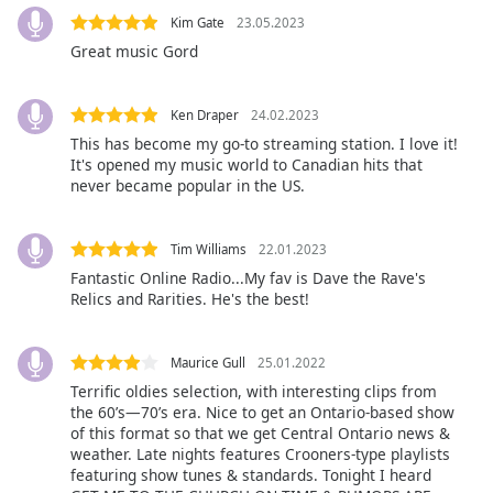
Kim Gate
23.05.2023
Opacity
Great music Gord
Caption
Ken Draper
24.02.2023
Area
This has become my go-to streaming station. I love it!
Background
It's opened my music world to Canadian hits that
Color
never became popular in the US.
Opacity
Tim Williams
22.01.2023
Fantastic Online Radio...My fav is Dave the Rave's
Relics and Rarities. He's the best!
Font
Size
Maurice Gull
25.01.2022
Terrific oldies selection, with interesting clips from
Text
the 60’s—70’s era. Nice to get an Ontario-based show
Edge
of this format so that we get Central Ontario news &
Style
weather. Late nights features Crooners-type playlists
featuring show tunes & standards. Tonight I heard