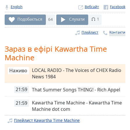
Remaining
Time
-
English
Вебсайт
-:-
Подобається
64
Слухати
1
1x
Плейлист
Контакти
Playback
Rate
Зараз в ефірі Kawartha Time
Chapters
Machine
Chapters
LOCAL RADIO - The Voices of CHEX Radio
Наживо
Descriptions
News 1984
descriptions
off
,
21:59
That Summer Songs THING! - Rich Appel
selected
Kawartha Time Machine - Kawartha Time
21:59
Subtitles
Machine dot com
subtitles
Плейлист Kawartha Time Machine
settings
,
opens