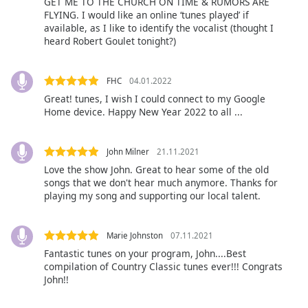
GET ME TO THE CHURCH ON TIME & RUMORS ARE
Font
FLYING. I would like an online ‘tunes played’ if
Family
available, as I like to identify the vocalist (thought I
heard Robert Goulet tonight?)
Reset
FHC
04.01.2022
Done
Great! tunes, I wish I could connect to my Google
Close
Modal
Home device. Happy New Year 2022 to all ...
Dialog
End
of
John Milner
21.11.2021
dialog
Love the show John. Great to hear some of the old
window.
songs that we don't hear much anymore. Thanks for
playing my song and supporting our local talent.
Marie Johnston
07.11.2021
Fantastic tunes on your program, John....Best
compilation of Country Classic tunes ever!!! Congrats
John!!