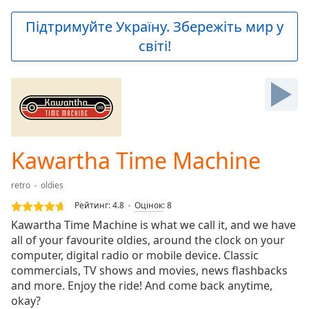
loading.
Play
Підтримуйте Україну. Збережіть мир у
Video
світі!
Play
Skip
Backward
Skip
Forward
Mute
Current
Time
0:00
Kawartha Time Machine
/
Duration
-:-
retro
oldies
Loaded
:
0.00%
Рейтинг:
4.8
Оцінок
:
8
Stream
Kawartha Time Machine is what we call it, and we have
Type
LIVE
all of your favourite oldies, around the clock on your
Seek to
computer, digital radio or mobile device. Classic
live,
commercials, TV shows and movies, news flashbacks
currently
and more. Enjoy the ride! And come back anytime,
behind
live
LIVE
okay?