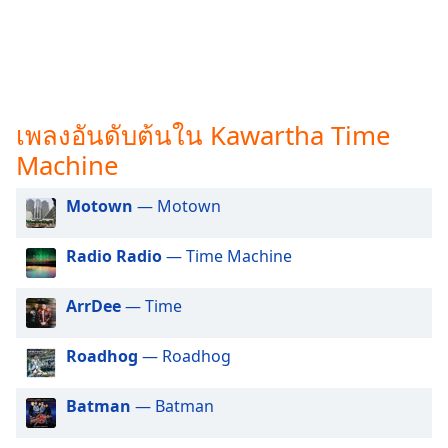
subtitles
settings
dialog
subtitles
off
,
selected
เพลงอันดับต้นใน Kawartha Time
Audio
Machine
Track
Motown
— Motown
Picture-
in-
Picture
Radio Radio
— Time Machine
Fullscreen
This
is
ArrDee
— Time
a
modal
Roadhog
— Roadhog
window.
Batman
— Batman
Beginning
of