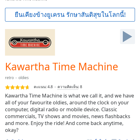
Play
Video
ยืนเคียงข้างยูเครน รักษาสันติสุขในโลกนี้!
Play
Skip
Backward
Skip
Forward
Mute
Current
Time
0:00
Kawartha Time Machine
/
Duration
-:-
retro
oldies
Loaded
:
คะแนน:
4.8
ความคิดเห็น
:
8
0.00%
Stream
Kawartha Time Machine is what we call it, and we have
Type
LIVE
all of your favourite oldies, around the clock on your
computer, digital radio or mobile device. Classic
Seek to
live,
commercials, TV shows and movies, news flashbacks
currently
and more. Enjoy the ride! And come back anytime,
behind
live
LIVE
okay?
Remaining