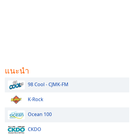
แนะนำ
98 Cool - CJMK-FM
K-Rock
Ocean 100
CKDO