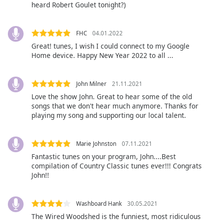
heard Robert Goulet tonight?)
Family
FHC
04.01.2022
Reset
Great! tunes, I wish I could connect to my Google
Done
Home device. Happy New Year 2022 to all ...
Close
Modal
Dialog
John Milner
21.11.2021
End
Love the show John. Great to hear some of the old
of
songs that we don't hear much anymore. Thanks for
dialog
playing my song and supporting our local talent.
window.
Marie Johnston
07.11.2021
Fantastic tunes on your program, John....Best
compilation of Country Classic tunes ever!!! Congrats
John!!
Washboard Hank
30.05.2021
The Wired Woodshed is the funniest, most ridiculous