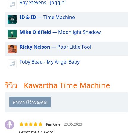
Ray Stevens - Joggin'
dialog
window.
Escape
ID & ID
— Time Machine
will
cancel
Mike Oldfield
— Moonlight Shadow
and
close
Ricky Nelson
— Poor Little Fool
the
window.
Toby Beau - My Angel Baby
Text
Color
รีวิว Kawartha Time Machine
Opacity
Text
Background
Color
Kim Gate
23.05.2023
Great music Gord