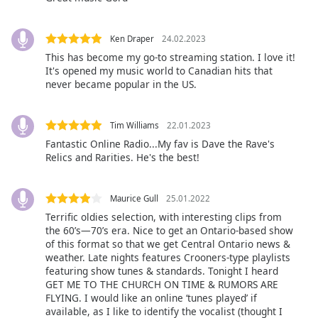
Opacity
Ken Draper
24.02.2023
This has become my go-to streaming station. I love it!
Caption
It's opened my music world to Canadian hits that
Area
never became popular in the US.
Background
Color
Tim Williams
22.01.2023
Fantastic Online Radio...My fav is Dave the Rave's
Opacity
Relics and Rarities. He's the best!
Font
Maurice Gull
25.01.2022
Size
Terrific oldies selection, with interesting clips from
the 60’s—70’s era. Nice to get an Ontario-based show
of this format so that we get Central Ontario news &
Text
weather. Late nights features Crooners-type playlists
Edge
featuring show tunes & standards. Tonight I heard
Style
GET ME TO THE CHURCH ON TIME & RUMORS ARE
FLYING. I would like an online ‘tunes played’ if
available, as I like to identify the vocalist (thought I
Font