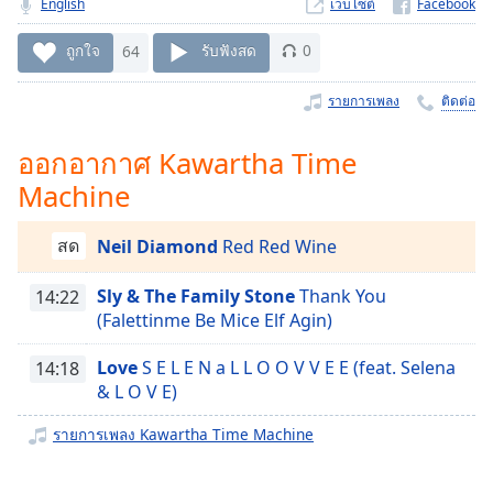
Time
English
-
เว็บไซต์
-:-
ถูกใจ
64
รับฟังสด
0
1x
รายการเพลง
ติดต่อ
Playback
Rate
ออกอากาศ Kawartha Time
Chapters
Machine
Chapters
สด
Neil Diamond
Red Red Wine
Descriptions
descriptions
Sly & The Family Stone
Thank You
14:22
off
,
(Falettinme Be Mice Elf Agin)
selected
Love
S E L E N a L L O O V V E E (feat. Selena
14:18
Subtitles
& L O V E)
subtitles
รายการเพลง Kawartha Time Machine
settings
,
opens