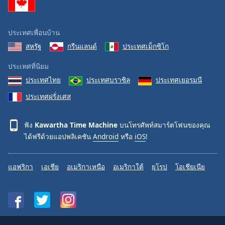
ประเทศเพื่อนบ้าน
สหรัฐ
กรีนแลนด์
ประเทศเม็กซิโก
ประเทศที่นิยม
ประเทศไทย
ประเทศบราซิล
ประเทศเยอรมนี
ประเทศฝรั่งเศส
ฟัง
Kawartha Time Machine
บนโทรศัพท์สมาร์ตโฟนของคุณ
ได้ฟรีด้วยแอปพลิเคชัน
Android
หรือ
iOS
!
แอฟริกา
เอเชีย
อเมริกาเหนือ
อเมริกาใต้
ยุโรป
โอเชียเนีย