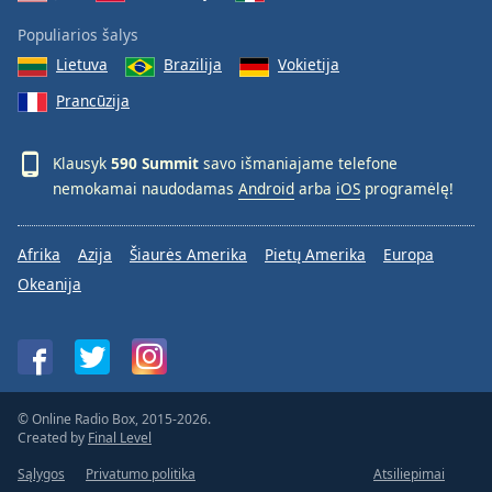
Populiarios šalys
Lietuva
Brazilija
Vokietija
Prancūzija
Klausyk
590 Summit
savo išmaniajame telefone
nemokamai naudodamas
Android
arba
iOS
programėlę!
Afrika
Azija
Šiaurės Amerika
Pietų Amerika
Europa
Okeanija
© Online Radio Box, 2015-2026.
Created by
Final Level
Sąlygos
Privatumo politika
Atsiliepimai