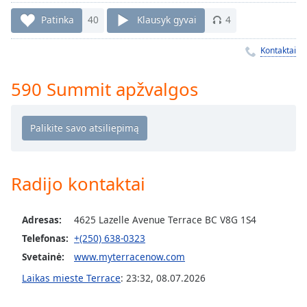
Remaining
Time
-
Patinka
40
Klausyk gyvai
4
-:-
Kontaktai
1x
Playback
590 Summit apžvalgos
Rate
Chapters
Chapters
Descriptions
Radijo kontaktai
descriptions
off
,
Adresas:
4625 Lazelle Avenue Terrace BC V8G 1S4
selected
Telefonas:
+(250) 638-0323
Subtitles
Svetainė:
www.myterracenow.com
subtitles
Laikas mieste Terrace
:
23:32
,
08.07.2026
settings
,
opens