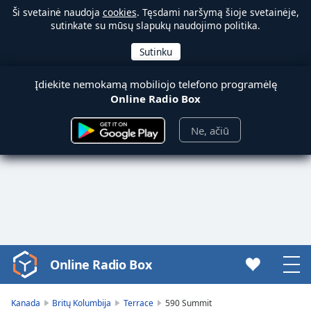
Ši svetainė naudoja
cookies
. Tęsdami naršymą šioje svetainėje,
sutinkate su mūsų slapukų naudojimo politika.
Įdiekite nemokamą mobiliojo telefono programėlę
Online Radio Box
Ne, ačiū
Online Radio Box
Video
Player
is
Kanada
Britų Kolumbija
Terrace
590 Summit