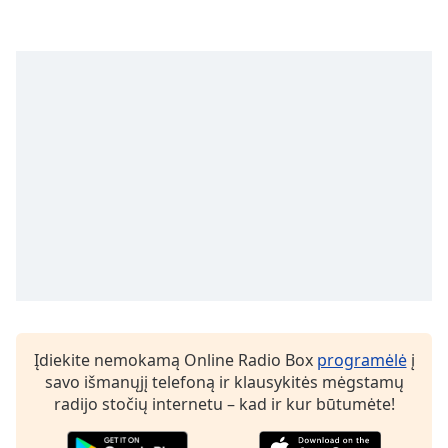
subtitles
settings
dialog
subtitles
off
,
selected
Audio
Track
Picture-
in-
Picture
Fullscreen
This
is
a
Įdiekite nemokamą Online Radio Box
programėlė
į
modal
savo išmanųjį telefoną ir klausykitės mėgstamų
window.
radijo stočių internetu – kad ir kur būtumėte!
Beginning