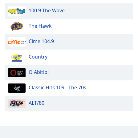
100.9 The Wave
Opacity
The Hawk
Caption
Area
Cime 104.9
Background
Color
Country
Opacity
O Abitibi
Font
Classic Hits 109 - The 70s
Size
ALT/80
Text
Edge
Style