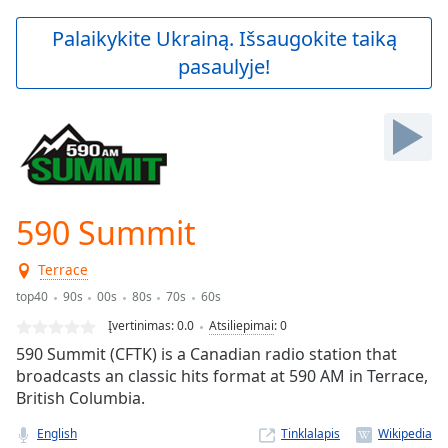
loading.
Play
Palaikykite Ukrainą. Išsaugokite taiką
Video
pasaulyje!
Play
Skip
Backward
Skip
Forward
Mute
Current
Time
0:00
590 Summit
/
Duration
-:-
Terrace
Loaded
:
0.00%
top40
90s
00s
80s
70s
60s
Stream
Įvertinimas:
0.0
Atsiliepimai
:
0
Type
LIVE
590 Summit (CFTK) is a Canadian radio station that
Seek to
broadcasts an classic hits format at 590 AM in Terrace,
live,
British Columbia.
currently
behind
live
LIVE
English
Tinklalapis