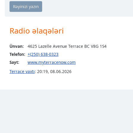
Chapters
Chapters
Descriptions
Radio əlaqələri
descriptions
off
,
Ünvan:
4625 Lazelle Avenue Terrace BC V8G 1S4
selected
Telefon:
+(250) 638-0323
Subtitles
Sayt:
www.myterracenow.com
subtitles
Terrace vaxtı
:
20:19
,
08.06.2026
settings
,
opens
subtitles
settings
dialog
subtitles
off
,
selected