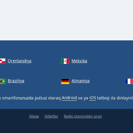
Qrenlandiya
Meksika
Braziliya
Almaniya
ı smartfonunuzda pulsuz olaraq
Android
və ya
iOS
tətbiqi ilə dinləyin!
Əlaqə
Vidjetlər
Radio stansiyaları üçün