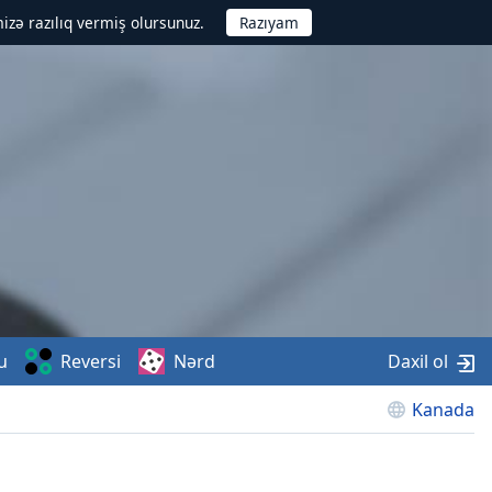
izə razılıq vermiş olursunuz.
u
Reversi
Nərd
Daxil ol
Kanada