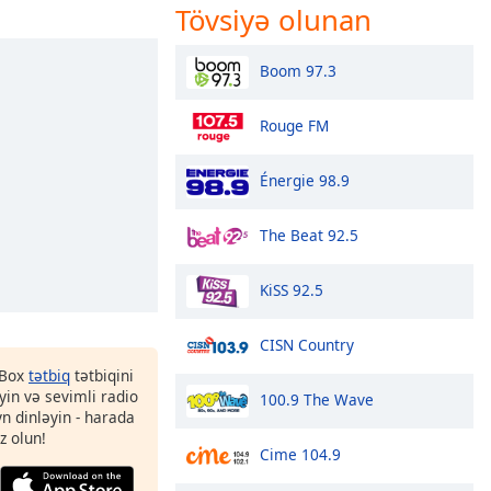
Tövsiyə olunan
Boom 97.3
Rouge FM
Énergie 98.9
The Beat 92.5
KiSS 92.5
CISN Country
 Box
tətbiq
tətbiqini
in və sevimli radio
100.9 The Wave
yn dinləyin - harada
z olun!
Cime 104.9