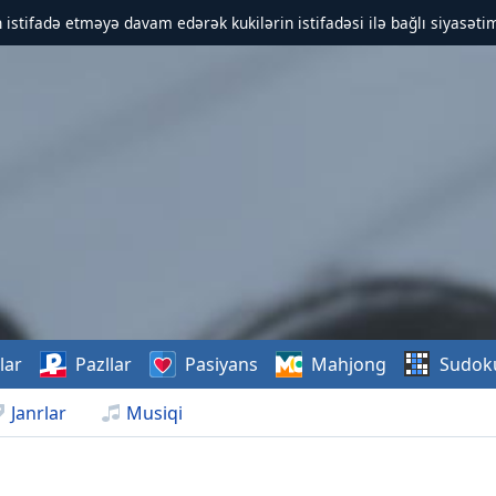
 istifadə etməyə davam edərək kukilərin istifadəsi ilə bağlı siyasətim
lar
Pazllar
Pasiyans
Mahjong
Sudok
Janrlar
Musiqi