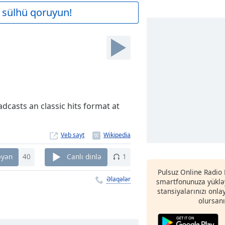
 sülhü qoruyun!
dcasts an classic hits format at
Veb sayt
əyən
40
Canlı dinlə
1
Pulsuz Online Radio
Əlaqələr
smartfonunuza yükləy
stansiyalarınızı onla
olursanı