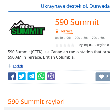
Current
Ukraynaya dəstək ol. Dünyada
Time
0:00
/
Duration
-:-
590 Summit
Loaded
:
0.00%
Terrace
0:00
top40
90s
00s
80s
70s
60s
Stream
Type
LIVE
Reytinq:
0.0
Rəylər
:
0
Seek to
590 Summit (CFTK) is a Canadian radio station that broa
live,
590 AM in Terrace, British Columbia.
currently
behind
live
LIVE
English
Remaining
Time
-
B
-:-
1x
Playback
590 Summit rəyləri
Rate