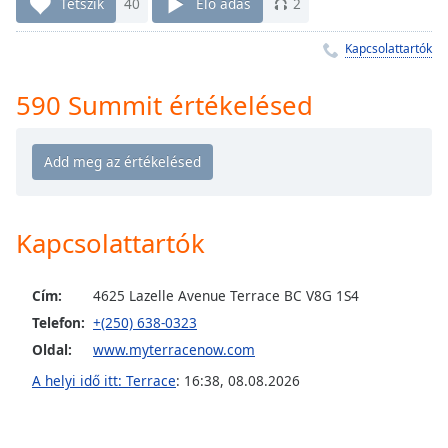
Remaining
Tetszik
40
Élő adás
2
Time
-
-:-
Kapcsolattartók
1x
590 Summit értékelésed
Playback
Rate
Chapters
Chapters
Kapcsolattartók
Descriptions
descriptions
Cím:
4625 Lazelle Avenue Terrace BC V8G 1S4
off
,
Telefon:
+(250) 638-0323
selected
Oldal:
www.myterracenow.com
Subtitles
A helyi idő itt: Terrace
:
16:38
,
08.08.2026
subtitles
settings
,