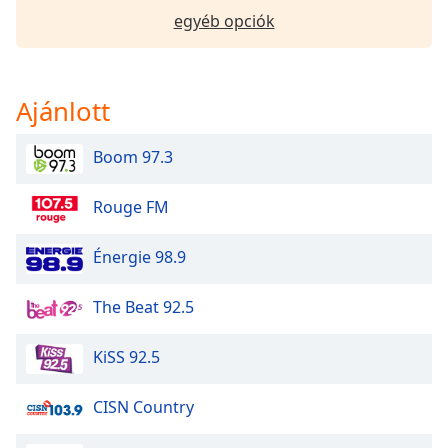
of
egyéb opciók
dialog
window.
Escape
will
Ajánlott
cancel
and
Boom 97.3
close
the
window.
Rouge FM
Text
Énergie 98.9
Color
The Beat 92.5
Opacity
KiSS 92.5
Text
CISN Country
Background
Color