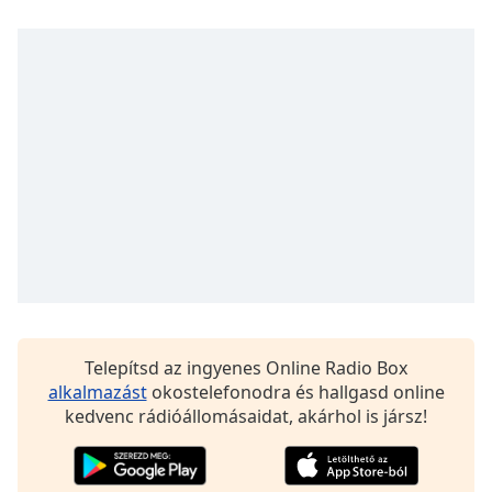
opens
subtitles
settings
dialog
subtitles
off
,
selected
Audio
Track
Picture-
in-
Picture
Fullscreen
This
is
Telepítsd az ingyenes Online Radio Box
a
alkalmazást
okostelefonodra és hallgasd online
modal
kedvenc rádióállomásaidat, akárhol is jársz!
window.
Beginning