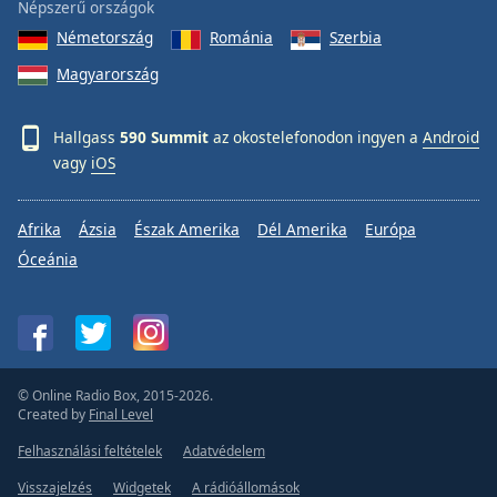
Népszerű országok
Németország
Románia
Szerbia
Magyarország
Hallgass
590 Summit
az okostelefonodon ingyen a
Android
vagy
iOS
Afrika
Ázsia
Észak Amerika
Dél Amerika
Európa
Óceánia
© Online Radio Box, 2015-2026.
Created by
Final Level
Felhasználási feltételek
Adatvédelem
Visszajelzés
Widgetek
A rádióállomások