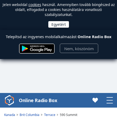
Jelen weboldal
cookies
használ. Amennyiben tovább böngészed az
oldalt, elfogadod a cookies használatára vonatkozó
szabályzatunkat.
Telepítsd az ingyenes mobilalkalmazást
Online Radio Box
Nem, köszönöm
Online Radio Box
Video
Player
is
Kanada
Brit Columbia
Terrace
590 Summit