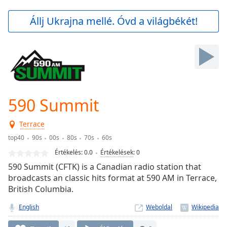
loading.
Play
Állj Ukrajna mellé. Óvd a világbékét!
Video
Play
Skip
Backward
Skip
Forward
Mute
Current
590 Summit
Time
0:00
/
Terrace
Duration
-:-
top40
90s
00s
80s
70s
60s
Loaded
:
0.00%
Értékelés:
0.0
Értékelések
:
0
Stream
590 Summit (CFTK) is a Canadian radio station that
Type
LIVE
broadcasts an classic hits format at 590 AM in Terrace,
Seek to
British Columbia.
live,
currently
English
Weboldal
behind
live
LIVE