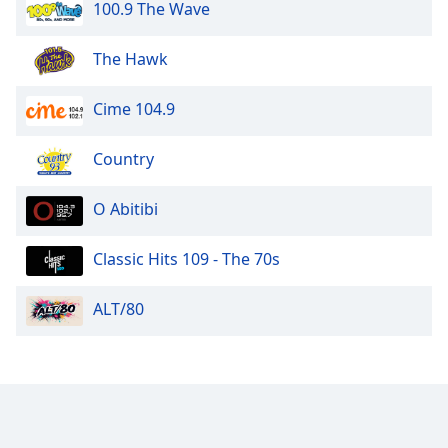
100.9 The Wave
Opacity
The Hawk
Caption
Cime 104.9
Area
Background
Country
Color
O Abitibi
Opacity
Classic Hits 109 - The 70s
Font
Size
ALT/80
Text
Edge
Style