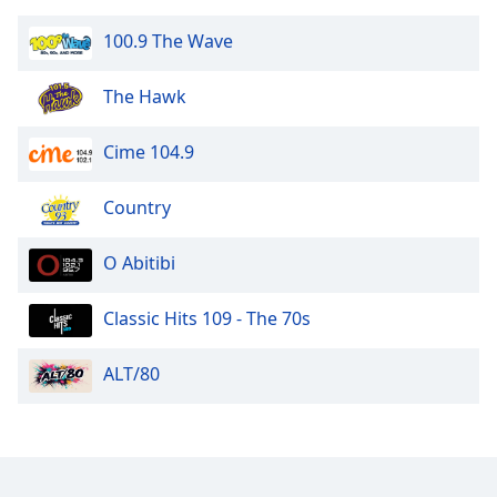
100.9 The Wave
Opacity
The Hawk
Caption
Area
Cime 104.9
Background
Color
Country
Opacity
O Abitibi
Font
Classic Hits 109 - The 70s
Size
ALT/80
Text
Edge
Style