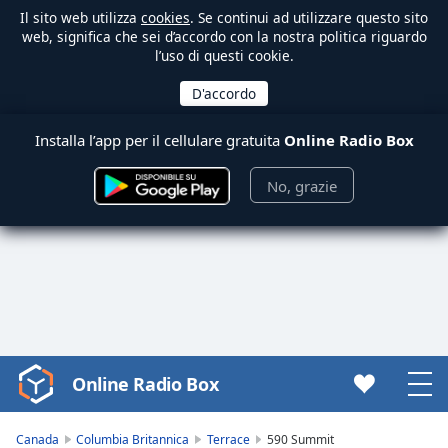
Il sito web utilizza
cookies
. Se continui ad utilizzare questo sito
web, significa che sei d’accordo con la nostra politica riguardo
l’uso di questi cookie.
Installa l’app per il cellulare gratuita
Online Radio Box
No, grazie
Online Radio Box
Video
Player
is
Canada
Columbia Britannica
Terrace
590 Summit