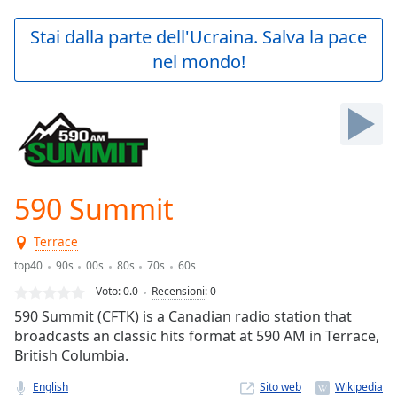
loading.
Play
Stai dalla parte dell'Ucraina. Salva la pace
Video
nel mondo!
Play
Skip
Backward
Skip
Forward
Mute
Current
Time
0:00
590 Summit
/
Duration
-:-
Terrace
Loaded
:
0.00%
top40
90s
00s
80s
70s
60s
Stream
Voto:
0.0
Recensioni
:
0
Type
LIVE
590 Summit (CFTK) is a Canadian radio station that
Seek to
broadcasts an classic hits format at 590 AM in Terrace,
live,
British Columbia.
currently
behind
live
LIVE
English
Sito web