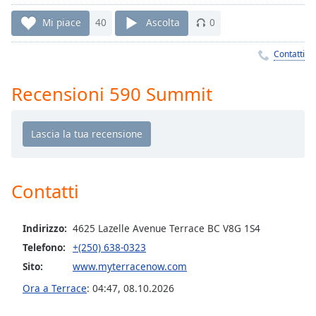
Remaining
Time
-
Mi piace
40
Ascolta
0
-:-
Contatti
1x
Playback
Recensioni 590 Summit
Rate
Chapters
Chapters
Descriptions
Contatti
descriptions
off
,
Indirizzo:
4625 Lazelle Avenue Terrace BC V8G 1S4
selected
Telefono:
+(250) 638-0323
Subtitles
Sito:
www.myterracenow.com
subtitles
Ora a Terrace
:
04:47
,
08.10.2026
settings
,