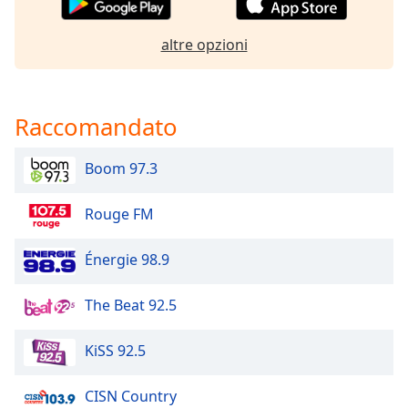
of
dialog
altre opzioni
window.
Escape
will
cancel
Raccomandato
and
close
the
Boom 97.3
window.
Rouge FM
Text
Color
Énergie 98.9
Opacity
The Beat 92.5
KiSS 92.5
Text
Background
Color
CISN Country