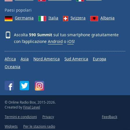
Paesi popolari
Germania
Italia
Svizzera
Albania
Ascolta
590 Summit
sul tuo smartphone gratuitamente
con l’applicazione
Android
o
iOS
!
Africa
Asia
Nord America
Sud America
Europa
Oceania
© Online Radio Box, 2015-2026.
Created by
Final Level
Termini e condizioni
Privacy
Feedback
Widgets
Per le stazioni radio