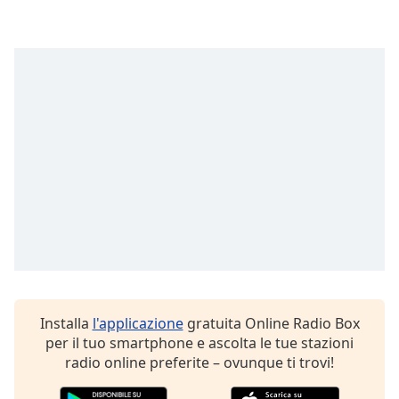
opens
subtitles
settings
dialog
subtitles
off
,
selected
Audio
Track
Picture-
in-
Picture
Fullscreen
This
is
a
Installa
l'applicazione
gratuita Online Radio Box
modal
per il tuo smartphone e ascolta le tue stazioni
window.
radio online preferite – ovunque ti trovi!
Beginning