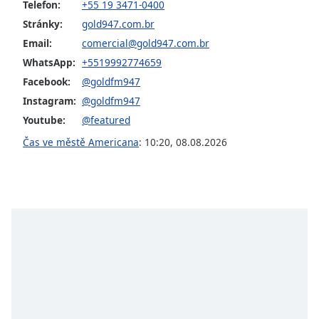
Color
Telefon:
+55 19 3471-0400
Stránky:
gold947.com.br
Opacity
Email:
comercial@gold947.com.br
WhatsApp:
+5519992774659
Facebook:
@goldfm947
Caption
Area
Instagram:
@goldfm947
Background
Youtube:
@featured
Color
Čas ve městě Americana
:
10:20
,
08.08.2026
Opacity
Font
Size
Text
Edge
Style