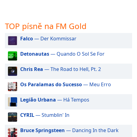
opens
subtitles
settings
TOP písně na FM Gold
dialog
subtitles
Falco
— Der Kommissar
off
,
selected
Detonautas
— Quando O Sol Se For
Audio
Track
Chris Rea
— The Road to Hell, Pt. 2
Picture-
in-
Picture
Os Paralamas do Sucesso
— Meu Erro
Fullscreen
This
Legião Urbana
— Há Tempos
is
a
CYRIL
— Stumblin' In
modal
window.
Bruce Springsteen
— Dancing In the Dark