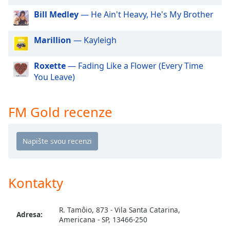
Beginning
of
Bill Medley
— He Ain't Heavy, He's My Brother
dialog
window.
Marillion
— Kayleigh
Escape
will
Roxette
— Fading Like a Flower (Every Time
cancel
You Leave)
and
close
the
FM Gold recenze
window.
Text
Color
Opacity
Kontakty
Text
R. Tamôio, 873 - Vila Santa Catarina,
Adresa:
Background
Americana - SP, 13466-250