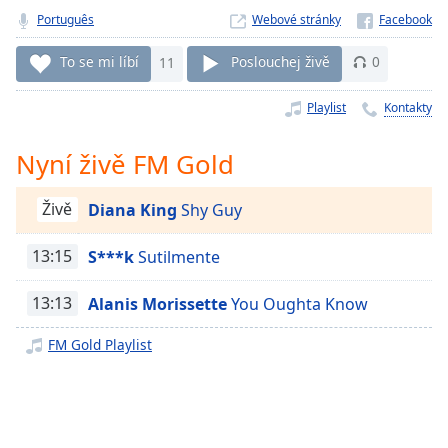
Remaining
Português
Webové stránky
Time
-
-:-
To se mi líbí
11
Poslouchej živě
0
1x
Playlist
Kontakty
Playback
Rate
Nyní živě FM Gold
Chapters
Živě
Diana King
Shy Guy
Chapters
13:15
S***k
Sutilmente
Descriptions
descriptions
13:13
Alanis Morissette
You Oughta Know
off
,
selected
FM Gold Playlist
Subtitles
subtitles
settings
,