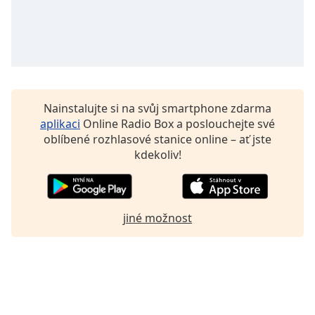
Font
Family
Reset
Done
Nainstalujte si na svůj smartphone zdarma
Close
aplikaci
Online Radio Box a poslouchejte své
Modal
Dialog
oblíbené rozhlasové stanice online – ať jste
End
kdekoliv!
of
dialog
window.
jiné možnost