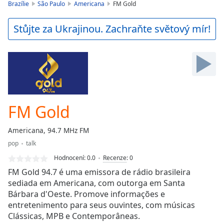
is
Brazílie
São Paulo
Americana
FM Gold
loading.
Play
Stůjte za Ukrajinou. Zachraňte světový mír!
Video
Play
Skip
Backward
Skip
Forward
Mute
Current
FM Gold
Time
0:00
/
Americana, 94.7 MHz FM
Duration
-:-
pop
talk
Loaded
:
0.00%
Hodnocení:
0.0
Recenze
:
0
Stream
FM Gold 94.7 é uma emissora de rádio brasileira
Type
LIVE
sediada em Americana, com outorga em Santa
Bárbara d'Oeste. Promove informações e
Seek to
live,
entretenimento para seus ouvintes, com músicas
currently
Clássicas, MPB e Contemporâneas.
behind
live
LIVE