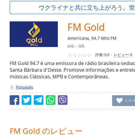
Current
ウクライナと共に立ち上がろう。世
Time
0:00
/
Duration
-:-
FM Gold
Loaded
:
0.00%
Americana, 94.7 MHz FM
0:00
pop
talk
Stream
Type
LIVE
評価:
0.0
レビュー
:
0
Seek to
FM Gold 94.7 é uma emissora de rádio brasileira sed
live,
Santa Bárbara d'Oeste. Promove informações e entret
currently
músicas Clássicas, MPB e Contemporâneas.
behind
live
LIVE
Remaining
Português
Time
-
-:-
いい
1x
Playback
Rate
FM Gold のレビュー