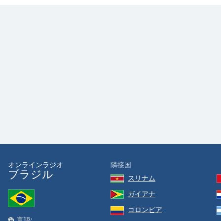
Audio
Track
Picture-
in-
Picture
Fullscreen
This
is
a
modal
window.
Beginning
of
dialog
オンラインラジオ
隣接国
window.
ブラジル
Escape
スリナム
will
ガイアナ
cancel
and
コロンビア
言語:
close