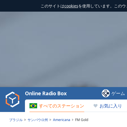
このサイトは
cookies
を使用しています。このウ
Video
Player
is
loading.
Play
Video
Online Radio Box
ゲーム
Play
Skip
すべてのステーション
お気に入り
Backward
Skip
Forward
ブラジル
サンパウロ州
Americana
FM Gold
Mute