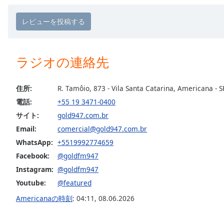
Chapters
Chapters
Descriptions
ラジオの連絡先
descriptions
off
,
selected
住所:
R. Tamôio, 873 - Vila Santa Catarina, Americana - 
電話:
+55 19 3471-0400
Subtitles
サイト:
gold947.com.br
subtitles
Email:
comercial@gold947.com.br
settings
,
opens
WhatsApp:
+5519992774659
subtitles
Facebook:
@goldfm947
settings
Instagram:
@goldfm947
dialog
Youtube:
@featured
subtitles
off
,
Americanaの時刻
:
04:11
,
08.06.2026
selected