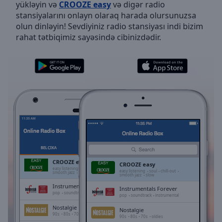
yükləyin və
CROOZE easy
və digər radio
Skip
stansiyalarını onlayn olaraq harada olursunuzsa
Forward
olun dinləyin! Sevdiyiniz radio stansiyası indi bizim
Mute
rahat tətbiqimiz sayəsində cibinizdədir.
Current
Time
0:00
/
Duration
-:-
Loaded
:
0.00%
Stream
Type
LIVE
Seek to
live,
currently
BELÇIKA
SEÇILMIŞLƏR
behind
live
LIVE
CROOZE easy
CROOZE easy
Remaining
easy listening
soul
chill-out
easy listening
soul
chill-out
smooth jazz
slow
smooth jazz
slow
Time
-
Instrumentals Forever
-:-
Instrumentals Forever
pop
soundtrack
instrumental
pop
soundtrack
instrumental
Nostalgie
1x
Nostalgie
90s
80s
70s
oldies
90s
80s
70s
oldies