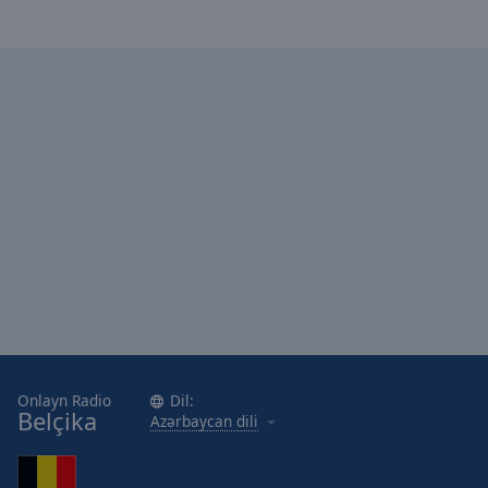
cancel
and
close
the
window.
Text
Color
Opacity
Text
Background
Color
Onlayn Radio
Dil:
Opacity
Belçika
Azərbaycan dili
Caption