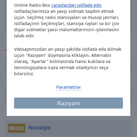
Online Radio Box
çərəzlərdən istifadə edir
selected
istifadəçilərimizə ən yaxşı xidməti təqdim etmək
üçün. Seçilmiş radio stansiyaları və musiqi janrları,
Audio
Track
istifadəçinin Seçilmişləri, stansiya rəyləri və bir çox
digər xidmətlər şəxsi məlumatlarınızın işlənməsini
Picture-
tələb edir.
in-
Picture
Vebsaytımızdan ən yaxşı şəkildə istifadə edə bilmək
Tövsiyə olunan
Fullscreen
üçün "Razıyam" düyməsinə klikləyin. Alternativ
This
olaraq, "Ayarlar" bölməsində hansı kukilərə və
is
Radio Plus
texnologiyalara icazə vermək istədiyinizi seçə
a
bilərsiniz.
modal
One World Radio
window.
Parametrlər
RTBF - Classic 21
Beginning
Razıyam
of
dialog
Studio Brussel
window.
Escape
Nostalgie
will