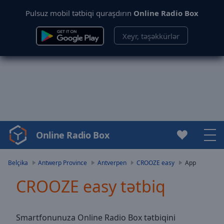
Pulsuz mobil tətbiqi quraşdırın
Online Radio Box
Xeyr, təşəkkürlər
Online Radio Box
Video
Player
is
Belçika
Antwerp Province
Antverpen
CROOZE easy
App
loading.
CROOZE easy tətbiq
Play
Video
Play
Skip
Smartfonunuza Online Radio Box tətbiqini
Backward