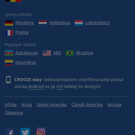
Area
Background
Qonşu ölkələr
Color
Almaniya
Hollandiya
Lüksemburq
Fransa
Opacity
Populyar ölkələr
Font
Azərbaycan
ABŞ
Braziliya
Size
Kolumbiya
Text
CROOZE easy
radiostansiyasını smartfonunuzda pulsuz
Edge
olaraq
Android
və ya
iOS
tətbiqi ilə dinləyin!
Style
Afrika
Asiya
Şimali Amerika
Cənubi Amerika
Avropa
Font
Family
Okeaniya
Reset