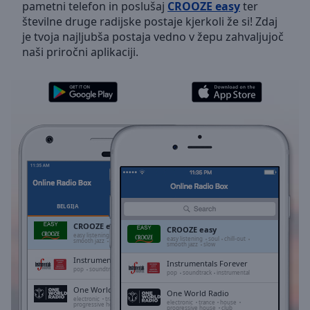
pametni telefon in poslušaj
CROOZE easy
ter
Skip
številne druge radijske postaje kjerkoli že si! Zdaj
Forward
je tvoja najljubša postaja vedno v žepu zahvaljujoč
Mute
naši priročni aplikaciji.
Current
Time
0:00
/
Duration
-:-
Loaded
:
0.00%
Stream
Type
LIVE
Seek to
live,
currently
BELGIJA
PRILJUBLJENE
behind
live
LIVE
CROOZE easy
CROOZE easy
Remaining
easy listening
soul
chill-out
easy listening
soul
chill-out
smooth jazz
slow
smooth jazz
slow
Time
-
Instrumentals Forever
-:-
Instrumentals Forever
pop
soundtrack
instrumental
pop
soundtrack
instrumental
One World Radio
1x
One World Radio
electronic
trance
house
electronic
trance
house
progressive house
club
progressive house
club