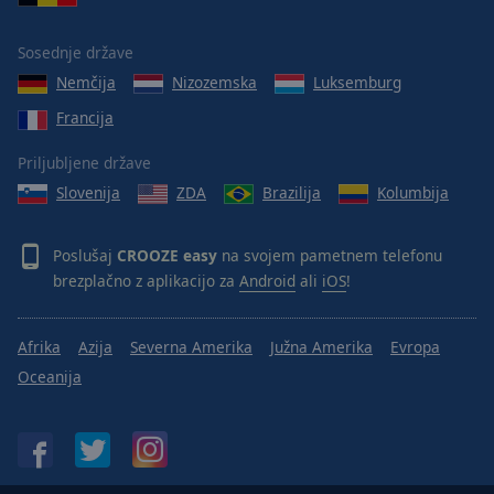
Area
Background
Sosednje države
Color
Nemčija
Nizozemska
Luksemburg
Francija
Opacity
Priljubljene države
Font
Slovenija
ZDA
Brazilija
Kolumbija
Size
Poslušaj
CROOZE easy
na svojem pametnem telefonu
Text
brezplačno z aplikacijo za
Android
ali
iOS
!
Edge
Style
Afrika
Azija
Severna Amerika
Južna Amerika
Evropa
Oceanija
Font
Family
Reset