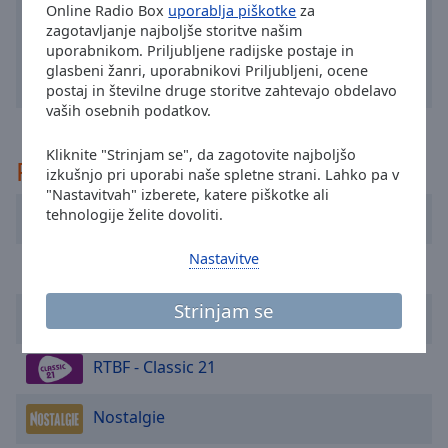
Online Radio Box
uporablja piškotke
za
selected
zagotavljanje najboljše storitve našim
uporabnikom. Priljubljene radijske postaje in
Audio
glasbeni žanri, uporabnikovi Priljubljeni, ocene
Track
postaj in številne druge storitve zahtevajo obdelavo
vaših osebnih podatkov.
Picture-
in-
Picture
Kliknite "Strinjam se", da zagotovite najboljšo
Priporočeno
Fullscreen
izkušnjo pri uporabi naše spletne strani. Lahko pa v
This
"Nastavitvah" izberete, katere piškotke ali
is
tehnologije želite dovoliti.
Radio Plus
a
modal
Nastavitve
BRUCE - classic rock
window.
Strinjam se
AraBel
Beginning
of
dialog
RTBF - Classic 21
window.
Escape
Nostalgie
will