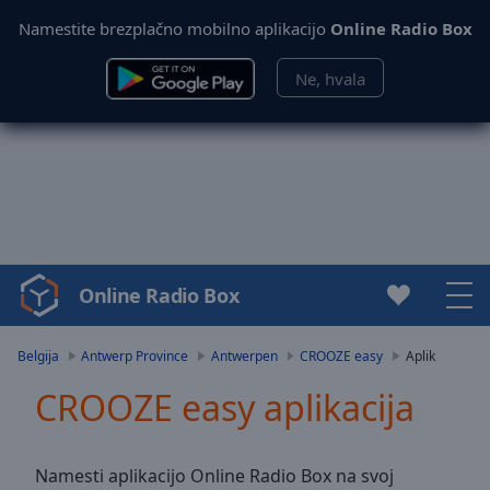
Namestite brezplačno mobilno aplikacijo
Online Radio Box
Ne, hvala
Online Radio Box
Video
Player
is
Belgija
Antwerp Province
Antwerpen
CROOZE easy
Aplik
loading.
CROOZE easy aplikacija
Play
Video
Play
Skip
Namesti aplikacijo Online Radio Box na svoj
Backward