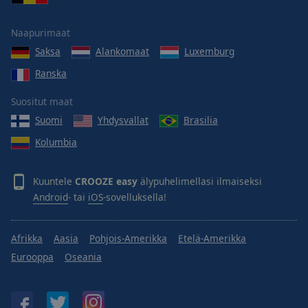
Area
Background
Naapurimaat
Color
Saksa
Alankomaat
Luxemburg
Ranska
Opacity
Suositut maat
Font
Suomi
Yhdysvallat
Brasilia
Size
Kolumbia
Text
Kuuntele
CROOZE easy
älypuhelimellasi ilmaiseksi
Edge
Android
- tai
iOS
-sovelluksella!
Style
Afrikka
Aasia
Pohjois-Amerikka
Etelä-Amerikka
Font
Family
Eurooppa
Oseania
Reset