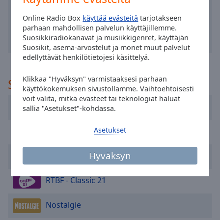
selected
Online Radio Box
käyttää evästeitä
tarjotakseen
parhaan mahdollisen palvelun käyttäjillemme.
Audio
Track
Suosikkiradiokanavat ja musiikkigenret, käyttäjän
Suosikit, asema-arvostelut ja monet muut palvelut
Picture-
edellyttävät henkilötietojesi käsittelyä.
in-
Picture
Klikkaa "Hyväksyn" varmistaaksesi parhaan
Suositeltu
Fullscreen
käyttökokemuksen sivustollamme. Vaihtoehtoisesti
This
voit valita, mitkä evästeet tai teknologiat haluat
is
Radio Plus
sallia "Asetukset"-kohdassa.
a
modal
Asetukset
BRUCE - classic rock
window.
Hyväksyn
AraBel
Beginning
of
dialog
RTBF - Classic 21
window.
Escape
Nostalgie
will