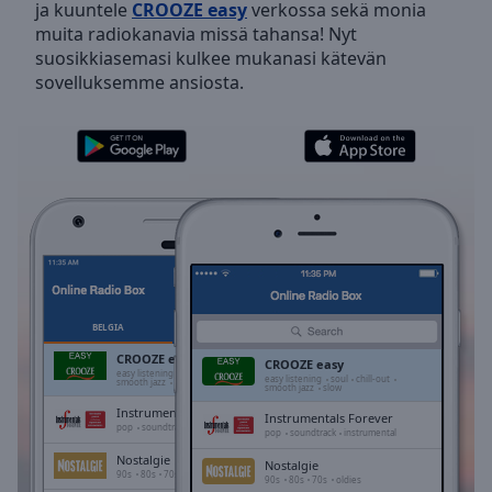
ja kuuntele
CROOZE easy
verkossa sekä monia
Skip
muita radiokanavia missä tahansa! Nyt
Forward
suosikkiasemasi kulkee mukanasi kätevän
Mute
sovelluksemme ansiosta.
Current
Time
0:00
/
Duration
-:-
Loaded
:
0.00%
Stream
Type
LIVE
Seek to
live,
currently
BELGIA
SUOSIKIT
behind
live
LIVE
CROOZE easy
CROOZE easy
Remaining
easy listening
soul
chill-out
easy listening
soul
chill-out
smooth jazz
slow
smooth jazz
slow
Time
-
Instrumentals Forever
-:-
Instrumentals Forever
pop
soundtrack
instrumental
pop
soundtrack
instrumental
Nostalgie
1x
Nostalgie
90s
80s
70s
oldies
90s
80s
70s
oldies