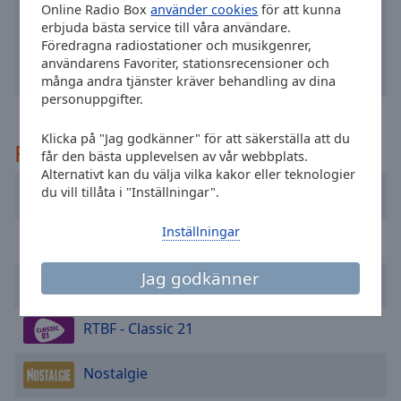
Online Radio Box
använder cookies
för att kunna
selected
erbjuda bästa service till våra användare.
Föredragna radiostationer och musikgenrer,
Audio
användarens Favoriter, stationsrecensioner och
Track
många andra tjänster kräver behandling av dina
personuppgifter.
Picture-
in-
Picture
Klicka på "Jag godkänner" för att säkerställa att du
Rekommenderad
Fullscreen
får den bästa upplevelsen av vår webbplats.
This
Alternativt kan du välja vilka kakor eller teknologier
is
du vill tillåta i "Inställningar".
Radio Plus
a
modal
Inställningar
BRUCE - classic rock
window.
Jag godkänner
AraBel
Beginning
of
dialog
RTBF - Classic 21
window.
Escape
Nostalgie
will