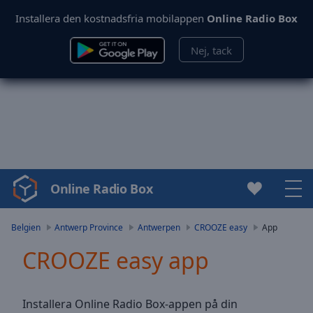
Installera den kostnadsfria mobilappen
Online Radio Box
Nej, tack
Online Radio Box
Video
Player
is
Belgien
Antwerp Province
Antwerpen
CROOZE easy
App
loading.
CROOZE easy app
Play
Video
Play
Skip
Installera Online Radio Box-appen på din
Backward