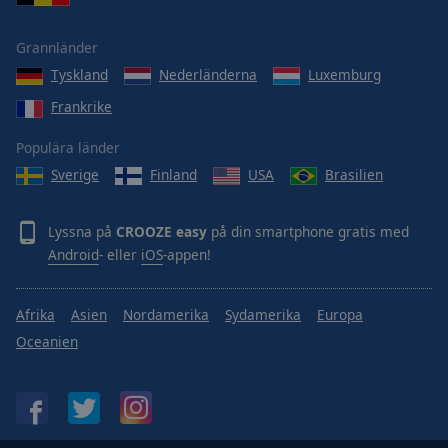
Area
Background
Grannländer
Color
Tyskland
Nederländerna
Luxemburg
Frankrike
Opacity
Populära länder
Font
Sverige
Finland
USA
Brasilien
Size
Lyssna på
CROOZE easy
på din smartphone gratis med
Text
Android
- eller
iOS
-appen!
Edge
Style
Afrika
Asien
Nordamerika
Sydamerika
Europa
Oceanien
Font
Family
Reset