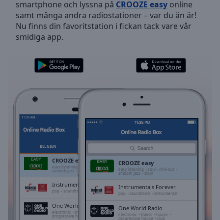
smartphone och lyssna på
CROOZE easy
online
Skip
samt många andra radiostationer – var du än är!
Forward
Nu finns din favoritstation i fickan tack vare vår
Mute
smidiga app.
Current
Time
0:00
/
Duration
-:-
Loaded
:
0.00%
Stream
Type
LIVE
Seek to
live,
currently
BELGIEN
FAVORITER
behind
live
LIVE
CROOZE easy
CROOZE easy
Remaining
easy listening
soul
chill-out
easy listening
soul
chill-out
smooth jazz
slow
smooth jazz
slow
Time
-
Instrumentals Forever
-:-
Instrumentals Forever
pop
soundtrack
instrumental
pop
soundtrack
instrumental
One World Radio
1x
One World Radio
electronic
trance
house
electronic
trance
house
progressive house
club
progressive house
club