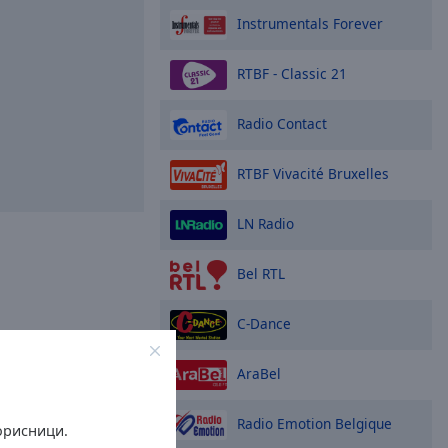
Instrumentals Forever
RTBF - Classic 21
Radio Contact
RTBF Vivacité Bruxelles
LN Radio
Bel RTL
C-Dance
AraBel
Radio Emotion Belgique
орисници.