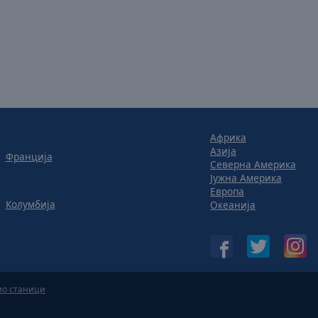
Африка
Азија
Франција
Северна Америка
Јужна Америка
Европа
Колумбија
Океанија
ио станици