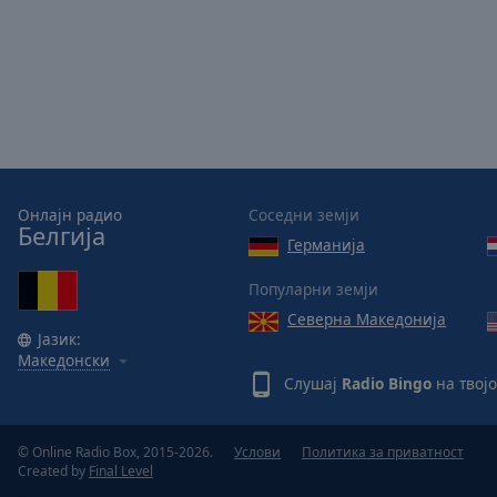
Picture-
in-
Picture
Fullscreen
This
is
a
modal
window.
Онлајн радио
Соседни земји
Белгија
Германија
Beginning
of
Популарни земји
dialog
Северна Македонија
window.
Јазик:
Escape
Македонски
will
Слушај
Radio Bingo
на твој
cancel
and
close
© Online Radio Box, 2015-2026.
Услови
Политика за приватност
Created by
Final Level
the