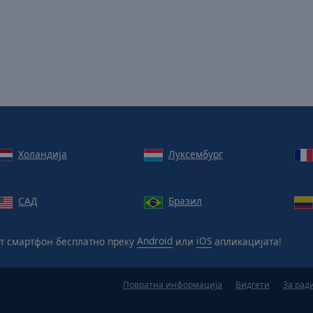
Холандија
Луксембург
САД
Бразил
от смартфон бесплатно преку
Android
или
iOS
апликацијата!
Повратна информација
Видгети
За рад