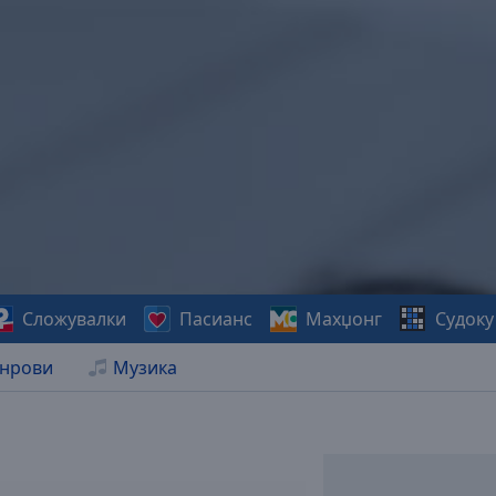
Сложувалки
Пасианс
Махџонг
Судоку
нрови
Музика