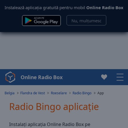
Instalează aplicația gratuită pentru mobil
Online Radio Box
Nu, mulțumesc
Online Radio Box
Video
Player
is
Belgia
Flandra de Vest
Roeselare
Radio Bingo
App
loading.
Radio Bingo aplicație
Play
Video
Play
Skip
Instalați aplicația Online Radio Box pe
Backward