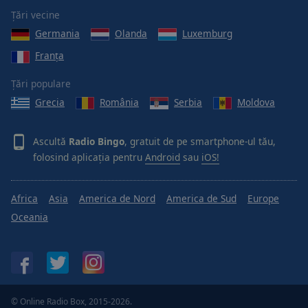
Done
Țări vecine
Close
Modal
Germania
Olanda
Luxemburg
Dialog
Franţa
End
of
Țări populare
dialog
window.
Grecia
România
Serbia
Moldova
Ascultă
Radio Bingo
, gratuit de pe smartphone-ul tău,
folosind aplicația pentru
Android
sau
iOS!
Africa
Asia
America de Nord
America de Sud
Europe
Oceania
© Online Radio Box, 2015-2026.