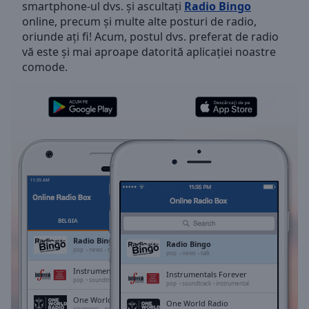
smartphone-ul dvs. și ascultați
Radio Bingo
Skip
online, precum și multe alte posturi de radio,
Forward
oriunde ați fi! Acum, postul dvs. preferat de radio
Mute
vă este și mai aproape datorită aplicației noastre
Current
comode.
Time
0:00
/
Duration
-:-
Loaded
:
0.00%
Stream
Type
LIVE
Seek to
live,
currently
behind
live
LIVE
BELGIA
FAVORITE
Remaining
Radio Bingo
Radio Bingo
Time
-
pop
news
talk
pop
news
talk
-:-
Instrumentals Forever
Instrumentals Forever
pop
soundtrack
instrumental
pop
soundtrack
instrumental
1x
One World Radio
One World Radio
electronic
trance
house