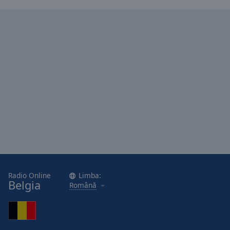
Area
Background
Color
Opacity
Font
Size
Text
Edge
Style
Radio Online
Limba:
Font
Belgia
Română
Family
Reset