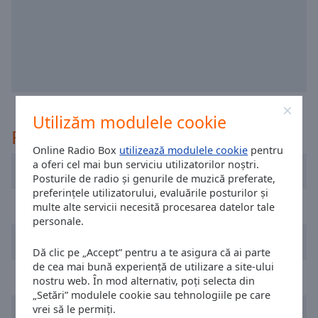
selected
Audio
Track
Picture-
in-
Picture
Utilizăm modulele cookie
Fullscreen
This
Recomandat
is
Online Radio Box
utilizează modulele cookie
pentru
a
a oferi cel mai bun serviciu utilizatorilor noștri.
Instrumentals Forever
modal
Posturile de radio și genurile de muzică preferate,
preferințele utilizatorului, evaluările posturilor și
window.
RTBF - Classic 21
multe alte servicii necesită procesarea datelor tale
personale.
Beginning
Radio Contact
of
Dă clic pe „Accept” pentru a te asigura că ai parte
dialog
de cea mai bună experiență de utilizare a site-ului
window.
RTBF Vivacité Bruxelles
nostru web. În mod alternativ, poți selecta din
Escape
„Setări” modulele cookie sau tehnologiile pe care
will
vrei să le permiți.
LN Radio