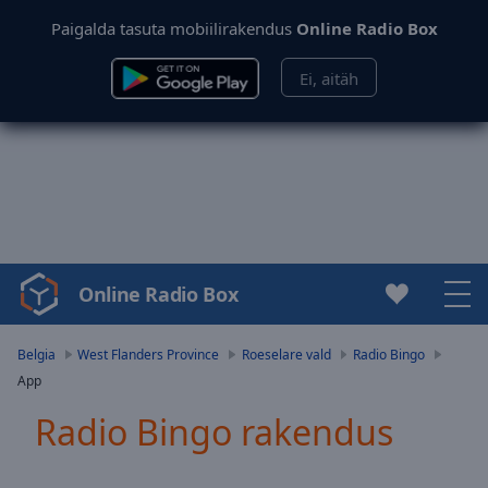
Paigalda tasuta mobiilirakendus
Online Radio Box
Ei, aitäh
Online Radio Box
Video
Player
is
Belgia
West Flanders Province
Roeselare vald
Radio Bingo
loading.
App
Play
Video
Radio Bingo rakendus
Play
Skip
Backward