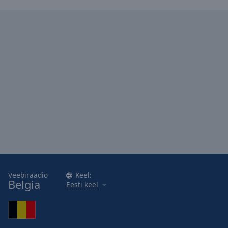
Area
Background
Color
Opacity
Font
Size
Text
Edge
Style
Veebiraadio
Keel:
Font
Belgia
Eesti keel
Family
Reset