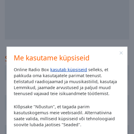
selected
Audio
Track
Picture-
in-
Picture
Fullscreen
This
Me kasutame küpsiseid
Soovitatud
is
a
Online Radio Box
kasutab küpsiseid
selleks, et
Instrumentals Forever
modal
pakkuda oma kasutajatele parimat teenust.
Eelistatud raadiojaamad ja muusikastiilid, kasutaja
window.
RTBF - Classic 21
Lemmikud, jaamade arvustused ja paljud muud
teenused vajavad teie isikuandmete töötlemist.
Beginning
Radio Contact
of
Klõpsake "Nõustun", et tagada parim
dialog
kasutuskogemus meie veebisaidil. Alternatiivina
window.
RTBF Vivacité Bruxelles
saate valida, milliseid küpsiseid või tehnoloogiaid
Escape
soovite lubada jaotises "Seaded".
will
LN Radio