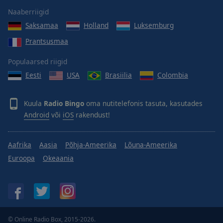
Done
Naaberriigid
Close
Modal
Saksamaa
Holland
Luksemburg
Dialog
End
Prantsusmaa
of
Populaarsed riigid
dialog
window.
Eesti
USA
Brasiilia
Colombia
Kuula
Radio Bingo
oma nutitelefonis tasuta, kasutades
Android
või
iOS
rakendust!
Aafrika
Aasia
Põhja-Ameerika
Lõuna-Ameerika
Euroopa
Okeaania
© Online Radio Box, 2015-2026.