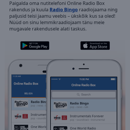
Paigalda oma nutitelefoni Online Radio Box
Skip
rakendus ja kuula
Radio Bingo
raadiojaama ning
Forward
paljusid teisi jaamu veebis – ükskõik kus sa oled!
Mute
Nüüd on sinu lemmikraadiojaam tänu meie
Current
mugavale rakendusele alati taskus.
Time
0:00
/
Duration
-:-
Loaded
:
0.00%
Stream
Type
LIVE
Seek to
live,
currently
behind
live
LIVE
BELGIA
LEMMIKUD
Remaining
Radio Bingo
Time
-
Radio Bingo
pop
news
talk
pop
news
talk
-:-
Instrumentals Forever
Instrumentals Forever
pop
soundtrack
instrumental
pop
soundtrack
instrumental
1x
One World Radio
One World Radio