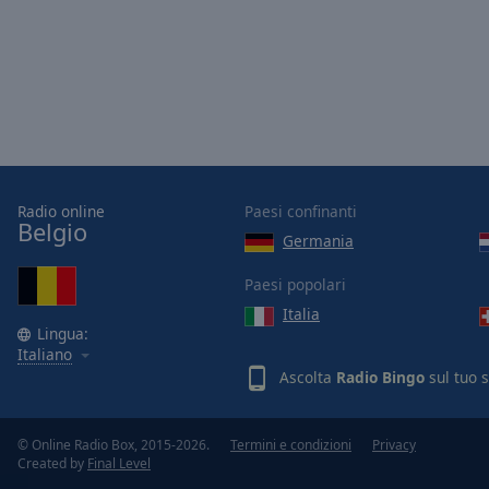
Picture-
in-
Picture
Fullscreen
This
is
a
modal
window.
Radio online
Paesi confinanti
Belgio
Germania
Beginning
of
Paesi popolari
dialog
Italia
window.
Lingua:
Escape
Italiano
will
Ascolta
Radio Bingo
sul tuo 
cancel
and
close
© Online Radio Box, 2015-2026.
Termini e condizioni
Privacy
Created by
Final Level
the