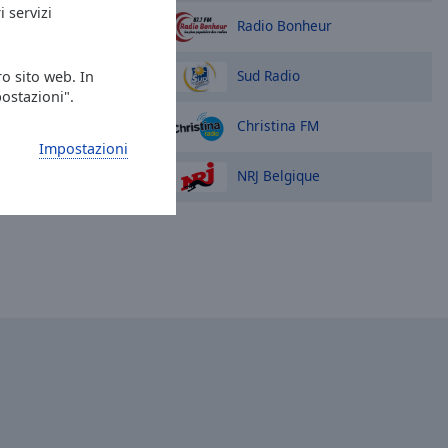
i servizi
Radio Bonheur
Sud Radio
ro sito web. In
postazioni".
Christina FM
Impostazioni
NRJ Belgique