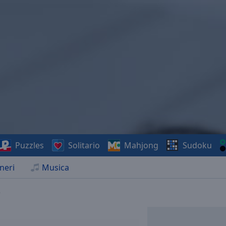
Puzzles
Solitario
Mahjong
Sudoku
neri
Musica
e