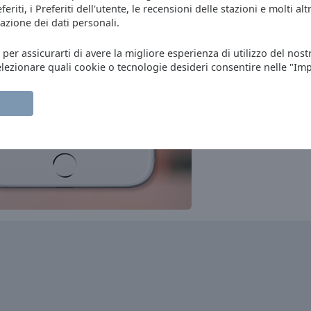
progressive house
club
eriti, i Preferiti dell'utente, le recensioni delle stazioni e molti altr
azione dei dati personali.
Nostalgie
90s
80s
70s
oldies
Radio Plus
, per assicurarti di avere la migliore esperienza di utilizzo del nost
oldies
hits
elezionare quali cookie o tecnologie desideri consentire nelle "Im
Instrumental Radio
instrumental
Bel RTL
pop
talk
top40
Nostalgie
90s
80s
70s
oldies
RTBF - Classic 21
rock
pop
news
adult contemporary