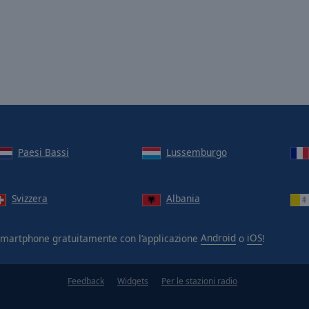
Paesi Bassi
Lussemburgo
Svizzera
Albania
smartphone gratuitamente con l’applicazione
Android
o
iOS
!
Feedback
Widgets
Per le stazioni radio