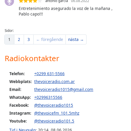
antonio garcia
06.08.2022
Entretenimiento asegurado la voz de la mañana ,
Opacity
Pablo capo!!!
Caption
Sidor:
Area
1
2
3
← föregående
nästa →
Background
Color
Radiokontakter
Opacity
Telefon:
+0299 631-5566
Webbplats:
thevoiceradio.com.ar
Font
Size
Email:
thevoiceradio1015@gmail.com
WhatsApp:
+02996315566
Facebook:
@thevoiceradio1015
Text
Edge
Instagram:
@thevoicefm_101.5mhz
Style
Youtube:
@thevoiceradio101.5
Tid i Neuquén
:
20:14
,
08.06.2026