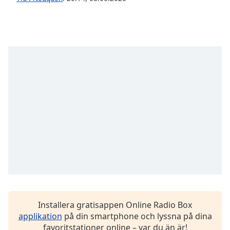
Font
Family
Reset
Done
Close
Modal
Dialog
End
of
dialog
window.
Installera gratisappen Online Radio Box
applikation
på din smartphone och lyssna på dina
favoritstationer online – var du än är!