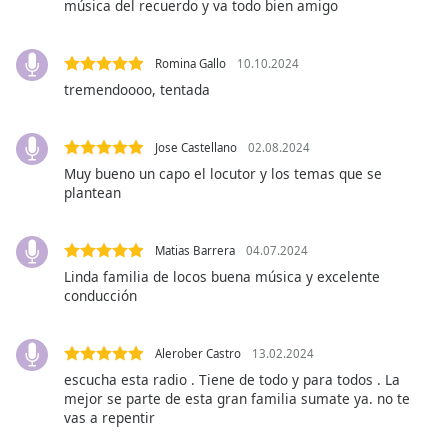
opens
música del recuerdo y va todo bien amigo
subtitles
settings
dialog
Romina Gallo
10.10.2024
subtitles
tremendoooo, tentada
off
,
selected
Jose Castellano
02.08.2024
Muy bueno un capo el locutor y los temas que se
Audio
Track
plantean
Picture-
in-
Matias Barrera
04.07.2024
Picture
Linda familia de locos buena música y excelente
Fullscreen
conducción
This
is
a
Alerober Castro
13.02.2024
modal
escucha esta radio . Tiene de todo y para todos . La
window.
mejor se parte de esta gran familia sumate ya. no te
vas a repentir
Beginning