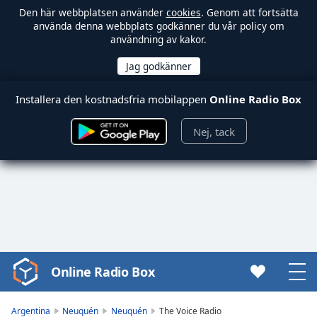
Den här webbplatsen använder
cookies
. Genom att fortsätta
använda denna webbplats godkänner du vår policy om
användning av kakor.
Installera den kostnadsfria mobilappen
Online Radio Box
Nej, tack
Online Radio Box
Video
Player
is
Argentina
Neuquén
Neuquén
The Voice Radio