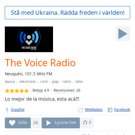
loading.
Play
Stå med Ukraina. Rädda freden i världen!
Video
Play
Skip
Backward
Skip
Forward
Mute
Current
The Voice Radio
Time
0:00
/
Neuquén, 101.5 MHz FM
Duration
-:-
dance
electronic
rock
pop
retro
latin
Loaded
:
0.00%
Betyg:
4.9
Recensioner
:
26
Stream
Lo mejor de la música, esta acá!!!
Type
LIVE
Español
Webbplats
Seek to
live,
currently
Gilla
28
Lyssna live
0
behind
live
LIVE