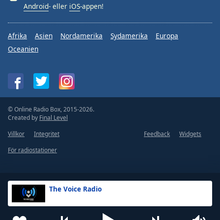
Android
- eller
iOS
-appen!
Afrika
Asien
Nordamerika
Sydamerika
Europa
Oceanien
© Online Radio Box, 2015-2026.
Created by
Final Level
Villkor
Integritet
Feedback
Widgets
För radiostationer
The Voice Radio