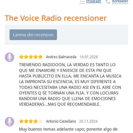
Remaining
Program
Kontakter
Time
-
-:-
The Voice Radio recensioner
1x
Playback
Rate
Chapters
Andres Balmaceda
16.01.2026
Chapters
TREMENDO RADIOOON, LA VERDAD ES TANTO LO
QUE ME ENAMORE Y ENVISCIE DE ESTA FM QUE
Descriptions
HASTA PUBLICITO EN ELLA, ME ENCANTA LA MUSICA
LA IMPRONTA SU ESCENCIA, ES MUY DIFERENTE A
descriptions
TODAS NECESITABA UNA RADIO ASI EN EL AIRE CON
off
,
OYENTES Q SE TORNAN UNA FLIA. Y CON LOCURAS
selected
RANDOM UNA RADIO QUE LLENA DE EMOCIONES
VERDADERAS...MAS QUE RECOMENDABLE.
Subtitles
subtitles
Antonio Castellano
25.11.2024
settings
,
Muy buenos temas adelante capo; ponente algo de