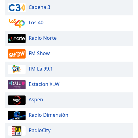
Cadena 3
Los 40
Radio Norte
FM Show
FM La 99.1
Estacion XLW
Aspen
Radio Dimensión
RadioCity