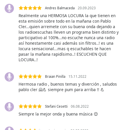
of
dialog
Andres Balmaceda
20.09.2023
window.
Realmente una HERMOSA LOCURA la que tienen en
esta emisión sobre todo en la mañana con Pablo
Escape
Cler...quien arremete con su buena onda dejando a
will
los radioescuchas lleven un programa bien distinto y
cancel
participativo al 100%...no escuche nunca una radio
and
así honestamente casi además sin filtros..! es una
close
locura sensacional...mas q escuchables te hacen
the
pasar la mañana rapidísimo..! ESCUCHEN QUE
window.
LOCURA..!
Text
Braian Pinilla
15.11.2022
Color
Hermosa radio , buenos temas y diverción , saludos
pablo cler 🤗💪 siempre pum para arriba !! 💪
Opacity
Stefani Cesetti
06.08.2022
Text
Siempre la mejor onda y buena música 😊
Background
Color