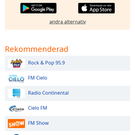
of
dialog
window.
andra alternativ
Escape
will
cancel
and
Rekommenderad
close
the
window.
Rock & Pop 95.9
Text
FM Cielo
Color
Radio Continental
Opacity
Cielo FM
Text
FM Show
Background
Color