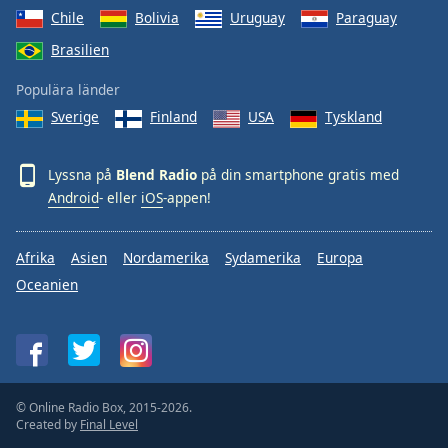
Chile
Bolivia
Uruguay
Paraguay
Brasilien
Populära länder
Sverige
Finland
USA
Tyskland
Lyssna på
Blend Radio
på din smartphone gratis med
Android
- eller
iOS
-appen!
Afrika
Asien
Nordamerika
Sydamerika
Europa
Oceanien
© Online Radio Box, 2015-2026.
Created by
Final Level