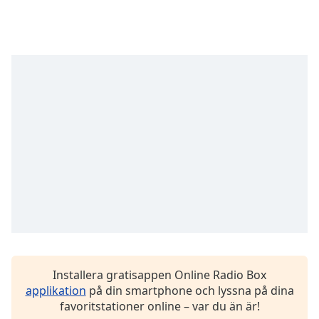
opens
subtitles
settings
dialog
subtitles
off
,
selected
Audio
Track
Picture-
in-
Picture
Fullscreen
This
is
a
modal
Installera gratisappen Online Radio Box
window.
applikation
på din smartphone och lyssna på dina
favoritstationer online – var du än är!
Beginning