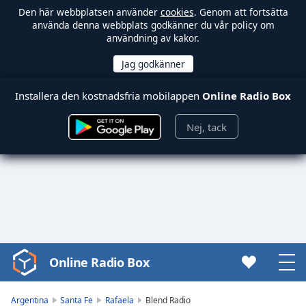
Den här webbplatsen använder
cookies
. Genom att fortsätta
använda denna webbplats godkänner du vår policy om
användning av kakor.
Installera den kostnadsfria mobilappen
Online Radio Box
Nej, tack
Online Radio Box
Video
Player
is
Argentina
Santa Fe
Rafaela
Blend Radio