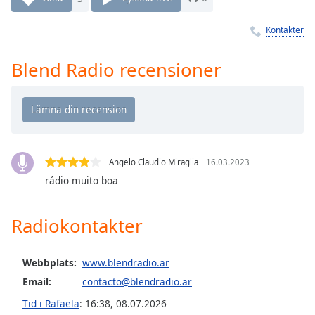
Remaining
Time
-
Kontakter
-:-
1x
Blend Radio recensioner
Playback
Rate
Chapters
Chapters
Angelo Claudio Miraglia
16.03.2023
Descriptions
rádio muito boa
descriptions
off
,
Radiokontakter
selected
Subtitles
Webbplats:
www.blendradio.ar
Email:
contacto@blendradio.ar
subtitles
settings
,
Tid i Rafaela
:
16:38
,
08.07.2026