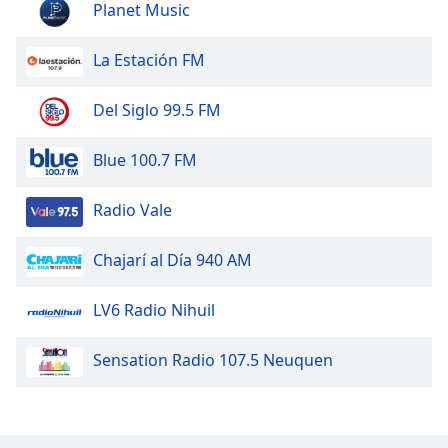
Planet Music
Opacity
La Estación FM
Caption
Del Siglo 99.5 FM
Area
Background
Blue 100.7 FM
Color
Radio Vale
Opacity
Chajarí al Día 940 AM
Font
Size
LV6 Radio Nihuil
Sensation Radio 107.5 Neuquen
Text
Edge
Style