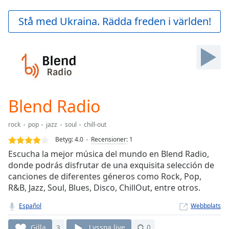
loading.
Play
Stå med Ukraina. Rädda freden i världen!
Video
Play
Skip
Backward
Skip
Forward
Mute
Current
Blend Radio
Time
0:00
/
rock
pop
jazz
soul
chill-out
Duration
-:-
Betyg:
4.0
Recensioner
:
1
Loaded
:
Escucha la mejor música del mundo en Blend Radio,
0.00%
donde podrás disfrutar de una exquisita selección de
Stream
canciones de diferentes géneros como Rock, Pop,
Type
LIVE
R&B, Jazz, Soul, Blues, Disco, ChillOut, entre otros.
Seek to
live,
currently
Español
Webbplats
behind
live
LIVE
Gilla
3
Lyssna live
0