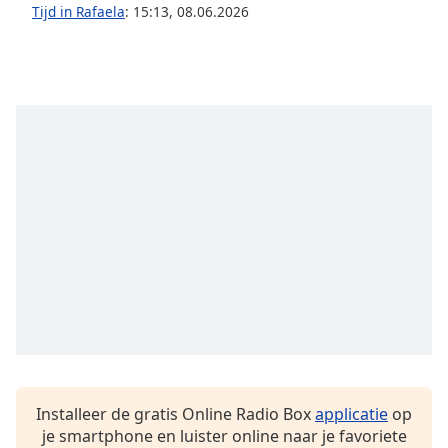
opens
Tijd in Rafaela
:
15:13
,
08.06.2026
subtitles
settings
dialog
subtitles
off
,
selected
Audio
Track
Picture-
in-
Picture
Fullscreen
This
is
a
modal
window.
Installeer de gratis Online Radio Box
applicatie
op
Beginning
je smartphone en luister online naar je favoriete