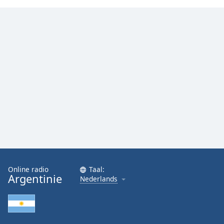
Font
Family
Reset
Done
Close
Modal
Dialog
End
of
dialog
window.
Online radio
Taal:
Argentinie
Nederlands