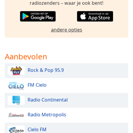
of
radiozenders – waar je ook bent!
dialog
window.
Escape
will
andere opties
cancel
and
close
Aanbevolen
the
window.
Rock & Pop 95.9
Text
Color
FM Cielo
Opacity
Radio Continental
Radio Metropolis
Text
Background
Color
Cielo FM