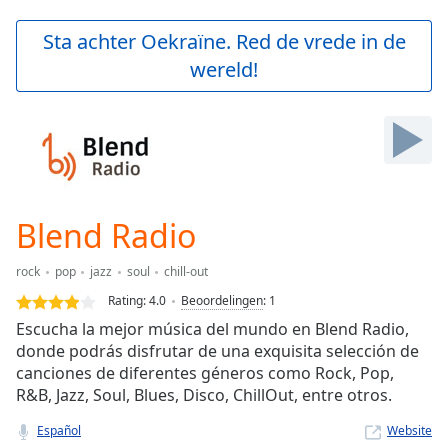
loading.
Play
Sta achter Oekraïne. Red de vrede in de
Video
wereld!
Play
Skip
Backward
Skip
Forward
Mute
Current
Time
0:00
Blend Radio
/
Duration
-:-
rock
pop
jazz
soul
chill-out
Loaded
:
0.00%
Rating:
4.0
Beoordelingen
:
1
Stream
Escucha la mejor música del mundo en Blend Radio,
Type
LIVE
donde podrás disfrutar de una exquisita selección de
Seek to
canciones de diferentes géneros como Rock, Pop,
live,
R&B, Jazz, Soul, Blues, Disco, ChillOut, entre otros.
currently
behind
live
LIVE
Español
Website