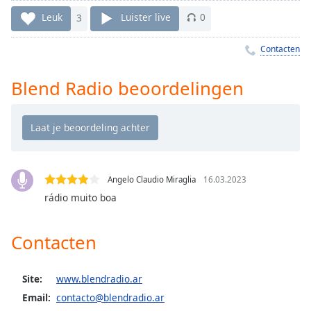
Remaining
Time
-
Leuk
3
Luister live
0
-:-
Contacten
1x
Playback
Blend Radio beoordelingen
Rate
Chapters
Chapters
Descriptions
Angelo Claudio Miraglia
16.03.2023
descriptions
rádio muito boa
off
,
selected
Contacten
Subtitles
Site:
www.blendradio.ar
subtitles
settings
,
Email:
contacto@blendradio.ar