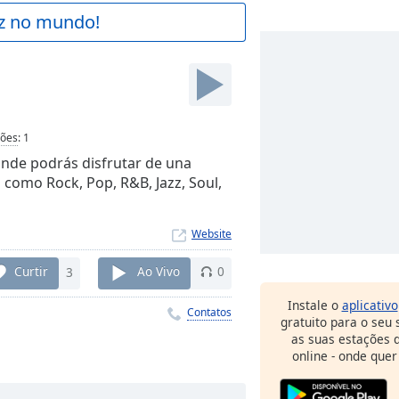
az no mundo!
ções
:
1
nde podrás disfrutar de una
 como Rock, Pop, R&B, Jazz, Soul,
Website
Curtir
3
Ao Vivo
0
Instale o
aplicativo
Contatos
gratuito para o seu
as suas estações d
online - onde quer