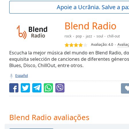
Current
Apoie a Ucrânia. Salve a p
Time
0:00
/
Duration
-:-
Blend Radio
Loaded
:
0.00%
rock
pop
jazz
soul
chill-out
0:00
Avaliação:
4.0
Avalia
Stream
Type
Escucha la mejor música del mundo en Blend Radio, do
LIVE
exquisita selección de canciones de diferentes géneros
Seek to
live,
Blues, Disco, ChillOut, entre otros.
currently
behind
Español
live
LIVE
Remaining
Time
-
-:-
1x
Blend Radio avaliações
Playback
Rate