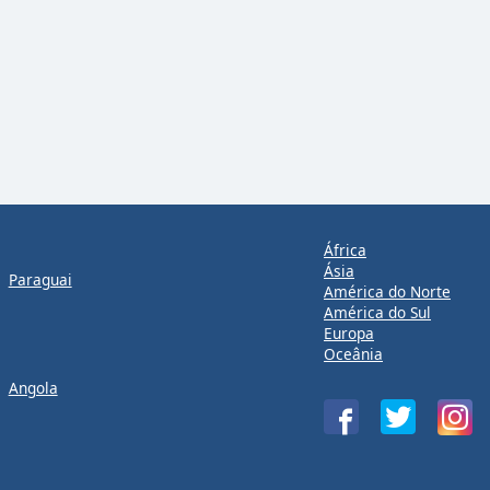
África
Ásia
Paraguai
América do Norte
América do Sul
Europa
Oceânia
Angola