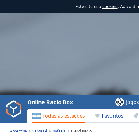
Este site usa
cookies
. Ao conti
Video
Player
is
loading.
Play
Video
Online Radio Box
Jogo
Play
Skip
Todas as estações
Favoritos
Backward
Skip
Forward
Argentina
Santa Fé
Rafaela
Blend Radio
Mute