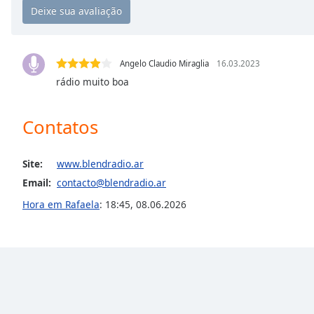
Chapters
Chapters
Descriptions
Angelo Claudio Miraglia
16.03.2023
rádio muito boa
descriptions
off
,
selected
Contatos
Subtitles
Site:
www.blendradio.ar
subtitles
Email:
contacto@blendradio.ar
settings
,
opens
Hora em Rafaela
:
18:45
,
08.06.2026
subtitles
settings
dialog
subtitles
off
,
selected