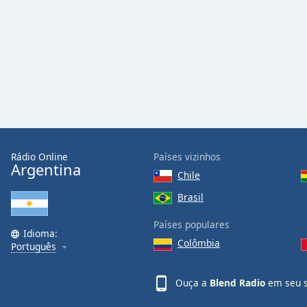
Audio
Track
Picture-
in-
Picture
Fullscreen
This
is
a
modal
window.
Rádio Online
Países vizinhos
Argentina
Chile
Beginning
Brasil
of
dialog
Países populares
window.
Idioma:
Colômbia
Escape
Português
will
cancel
Ouça a
Blend Radio
em seu s
and
close