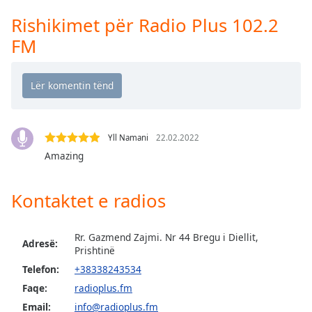
Time
-
-:-
Rishikimet për Radio Plus 102.2
FM
1x
Playback
Rate
Chapters
Chapters
Yll Namani
22.02.2022
Amazing
Descriptions
descriptions
Kontaktet e radios
off
,
selected
Rr. Gazmend Zajmi. Nr 44 Bregu i Diellit,
Adresë:
Subtitles
Prishtinë
subtitles
Telefon:
+38338243534
settings
,
Faqe:
radioplus.fm
opens
Email:
info@radioplus.fm