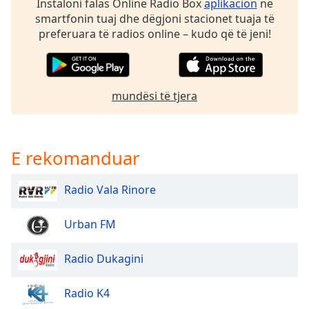
Instaloni falas Online Radio Box
aplikacion
në
dialog
smartfonin tuaj dhe dëgjoni stacionet tuaja të
window.
preferuara të radios online – kudo që të jeni!
Escape
will
cancel
and
mundësi të tjera
close
the
window.
E rekomanduar
Text
Color
Radio Vala Rinore
Opacity
Urban FM
Text
Radio Dukagini
Background
Color
Radio K4