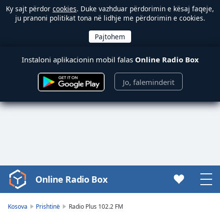
Ky sajt përdor
cookies
. Duke vazhduar përdorimin e kësaj faqeje,
ju pranoni politikat tona në lidhje me përdorimin e cookies.
Instaloni aplikacionin mobil falas
Online Radio Box
Jo, faleminderit
Online Radio Box
Video
Player
is
Kosova
Prishtinë
Radio Plus 102.2 FM
loading.