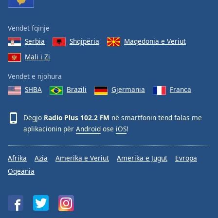
Vendet fqinje
Serbia
Shqipëria
Maqedonia e Veriut
Mali i Zi
Vendet e njohura
SHBA
Brazili
Gjermania
Franca
Dëgjo
Radio Plus 102.2 FM
në smartfonin tënd falas me
aplikacionin për
Android
ose
iOS
!
Afrika
Azia
Amerika e Veriut
Amerika e Jugut
Evropa
Oqeania