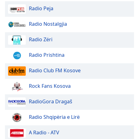
Opacity
Radio Peja
Radio Nostalgjia
Caption
Area
Radio Zëri
Background
Color
Radio Prishtina
Opacity
Radio Club FM Kosove
Font
Rock Fans Kosova
Size
RadioGora Dragaš
Text
Edge
Radio Shqipëria e Lirë
Style
A Radio - ATV
Font