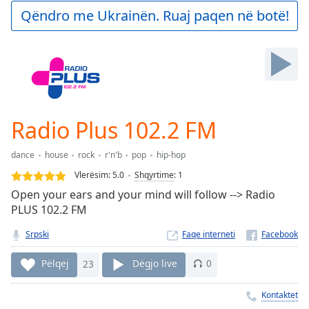
Play
Qëndro me Ukrainën. Ruaj paqen në botë!
Video
Play
Skip
Backward
Skip
Forward
Mute
Current
Radio Plus 102.2 FM
Time
0:00
/
dance
house
rock
r'n'b
pop
hip-hop
Duration
-:-
Vlerësim:
5.0
Shqyrtime
:
1
Loaded
:
Open your ears and your mind will follow --> Radio
0.00%
PLUS 102.2 FM
Stream
Type
LIVE
Srpski
Faqe interneti
Seek to
live,
Pëlqej
23
Dëgjo live
0
currently
behind
live
LIVE
Kontaktet
Remaining