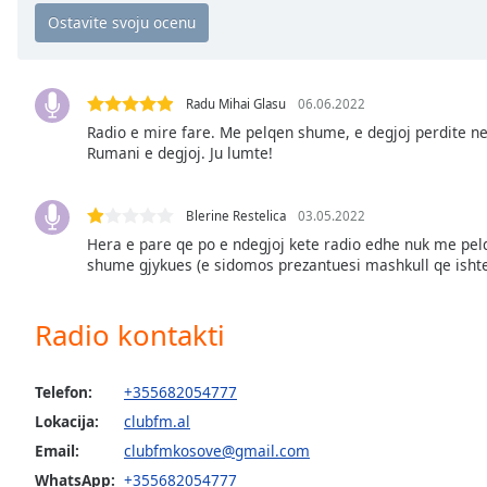
Chapters
Chapters
Descriptions
Radu Mihai Glasu
06.06.2022
descriptions
Radio e mire fare. Me pelqen shume, e degjoj perdite ne
Rumani e degjoj. Ju lumte!
off
,
selected
Blerine Restelica
03.05.2022
Subtitles
Hera e pare qe po e ndegjoj kete radio edhe nuk me pel
subtitles
shume gjykues (e sidomos prezantuesi mashkull qe ishte
settings
,
opens
Radio kontakti
subtitles
settings
dialog
Telefon:
+355682054777
subtitles
Lokacija:
clubfm.al
off
,
Email:
clubfmkosove@gmail.com
selected
WhatsApp:
+355682054777