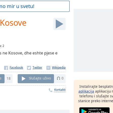
mo mir u svetu!
 Kosove
a
:
2
es ne Kosove, dhe eshte pjese e
e
18
Slušajte uživo
0
Instalirajte besplat
Kontakti
aplikacija
aplikaciju
telefonu i slušajte 
stanice preko interne