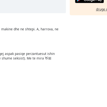
druge 
 makine dhe ne shtepi. A, harrova, ne
qej aspak pasiqe perzantuesut ishin
 shume seksist). Me te mira 👋🏼