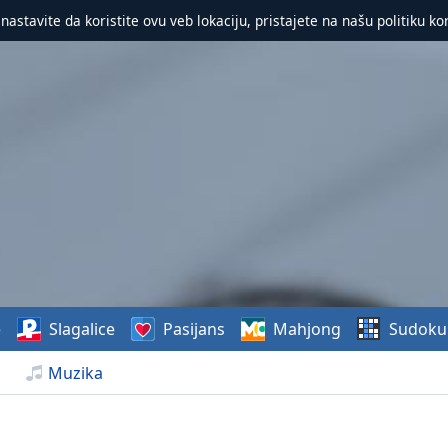
 nastavite da koristite ovu veb lokaciju, pristajete na našu politiku ko
e
Slagalice
Pasijans
Mahjong
Sudoku
Muzika