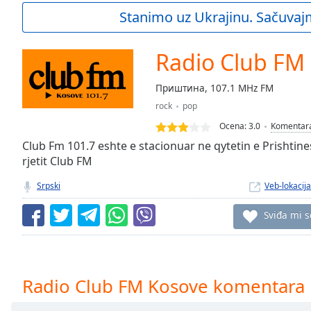
Current
Stanimo uz Ukrajinu. Sačuvaj
Time
0:00
/
Duration
-:-
Radio Club FM
Loaded
:
0.00%
Приштина, 107.1 MHz FM
0:00
rock
pop
Stream
Type
LIVE
Ocena:
3.0
Komentar
Seek to
Club Fm 101.7 eshte e stacionuar ne qytetin e Prishtin
live,
rjetit Club FM
currently
behind
live
LIVE
Srpski
Veb-lokacija
Remaining
Time
-
Sviđa mi s
-:-
1x
Playback
Radio Club FM Kosove komentara
Rate