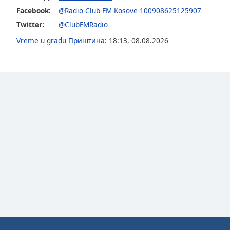
Audio
Facebook:
@Radio-Club-FM-Kosove-100908625125907
Track
Twitter:
@ClubFMRadio
Picture-
Vreme u gradu Приштина
:
18:13
,
08.08.2026
in-
Picture
Fullscreen
This
is
a
modal
window.
Beginning
of
dialog
window.
Escape
will
cancel
and
close